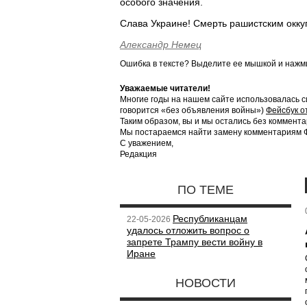
особого значения.
Слава Украине! Смерть рашистским окку
Александр Немец
Ошибка в тексте? Выделите ее мышкой и наж
Уважаемые читатели!
Многие годы на нашем сайте использовалась с
говорится «без объявления войны»)
Фейсбук о
Таким образом, вы и мы остались без коммента
Мы постараемся найти замену комментариям Фе
С уважением,
Редакция
ПО ТЕМЕ
Республиканцам
22-05-2026
удалось отложить вопрос о
запрете Трампу вести войну в
Иране
НОВОСТИ