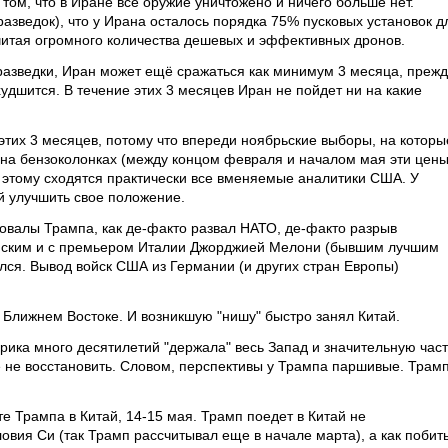
том, что в Иране всё оружие уничтожено и ничего больше нет.
азведок), что у Ирана осталось порядка 75% пусковых установок д
считая огромного количества дешевых и эффективных дронов.
азведки, Иран может ещё сражаться как минимум 3 месяца, преж
удшится. В течение этих 3 месяцев Иран не пойдет ни на какие
этих 3 месяцев, потому что впереди ноябрьские выборы, на которы
 на бензоколонках (между концом февраля и началом мая эти цены
К этому сходятся практически все вменяемые аналитики США. У
й улучшить свое положение.
ровалы Трампа, как де-факто развал НАТО, де-факто разрыв
мским и с премьером Италии Джорджией Мелони (бывшим лучшим
лся. Вывод войск США из Германии (и других стран Европы)
Ближнем Востоке. И возникшую "нишу" быстро занял Китай.
ерика много десятилетий "держала" весь Запад и значительную част
е не восстановить. Словом, перспективы у Трампа паршивые. Трам
е Трампа в Китай, 14-15 мая. Трамп поедет в Китай не
овия Си (так Трамп рассчитывал еще в начале марта), а как побит