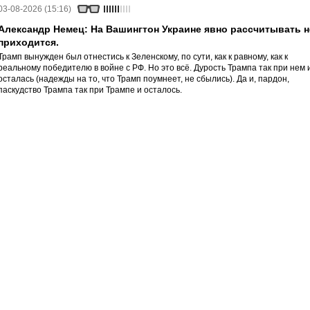
03-08-2026 (15:16)
Александр Немец: На Вашингтон Украине явно рассчитывать н
приходится.
Трамп вынужден был отнестись к Зеленскому, по сути, как к равному, как к
реальному победителю в войне с РФ. Но это всё. Дурость Трампа так при нем 
осталась (надежды на то, что Трамп поумнеет, не сбылись). Да и, пардон,
паскудство Трампа так при Трампе и осталось.