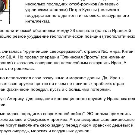
несколько последних ютюб-роликов (интервью
украинским каналам) Петра Кульпы (польского
государственного деятеля и человека незаурядного
интеллекта).
геополитической обстановки между 28 февраля (начала Иранской
ошло резкое ухудшение геополитической позиции ("геополитическ
 считалась "крупнейшей сверхдержавой", страной №1 мира. Китай
от США. Но провал операции "Эпическая Ярость" все изменил.
раиля) оказалось совершенно неспособным сокрушить Иран. А
ать не решилась.
но использовал свои воздушные и морские дроны. Да, Иран –
овал свое оружие против ни в чем не повинных арабских стран
Иран фактически победил, пусть и с большими потерями.
ую Америку. Для создания инновационного оружия у Ирана хватил
ей.
зменилась парадигма современной войны". ЯО нельзя применить
дском заливе и Ормузском проливе. А три американские авианосные
 не могут выполнить свою задачу перед лицом иранских дешёвых и
ервую очередь, морских и воздушных дронов.