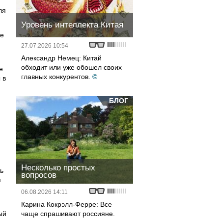
ля
Уровень интеллекта Китая
де
27.07.2026 10:54
Александр Немец: Китай
обходит или уже обошел своих
е
главных конкурентов.
©
 в
БЛОГ
Несколько простых
ь
вопросов
п
06.08.2026 14:11
Карина Кокрэлл-Ферре: Все
ый
чаще спрашивают россияне.