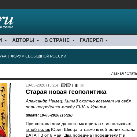
И
АВТОРЫ
В СТРАНЕ
ГАЛЕРЕЯ
УРА
|
ФОРУМ СВОБОДНОЙ РОССИИ
Главная
/ Стать
10-05-2026 (13:26)
Старая новая геополитика
Александр Немец: Китай охотно возьмет на себя
роль посредника между США и Ираном.
update: 10-05-2026 (16:28)
При составлении данного материала я использовал
ютюб-ролик
Юрия Швеца, а также ютюб-ролик канала
ВАТА ТВ от 6 мая "Два победуна (победителя)" и