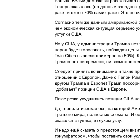
Раньше Белый дом сказки рассказывал о 
Теперь оказалось (по данным западных р
ракет и около 70% самих ракет. Это не 
Согласно тем же данным американской р
чем экономическая ситуация серьёзно ух
уступки США.
Но у США, у администрации Трампа нет 
народ будет голосовать, наблюдая цены
Twin Cities выросли примерно на 50%). 
Трампа нет ни времени, ни возможносте
Следует принять во внимание и такие п
отношений с Европой. Даже с Папой Ри
другом Трампа в Европе) Трамп поссори
"добивает" позиции США в Европе.
Плюс резко ухудшились позиции США на 
Да, геополитическая ось, на которой Ам
Третьего мира, полностью сломана. И е
оказался в тупике, в глухом углу.
И надо ещё сказать о предстоящем визит
триумфатором, чтобы поставить свои усл