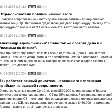
06-08-2026 (15:18)
Отцы-основатели боялись именно этого.
Правовое сопротивление и институциональная память – принципиально
разные вещи. Да, Верховный суд возвращает дело в процедуру. Но ведь этой
процедуры-то больше нет! А есть – комната, в которой шесть человек.
05-08-2026 (10:59)
Александр Адельфинский: Ровно так же обстоят дела и с
"планами на бизнес".
Увы, прилетит ещё много, пока из России идёт война. Дроны – они в ответ.
Ракеты – это не от украинского, а от российского начала в конфликте. Заметно
то, что на многих видео слышны матерные слова как раз в адрес Украины,
дескать, что делают, суки...
04-08-2026 (16:23)
Так работает вечный двигатель незаконного извлечения
прибыли из высшей госдолжности.
Оператор частных тюрем CoreCivic внес $500,000 на инаугурацию Трампа –
получил рост финансирования от ICE на 45% за первый год правления второ
администрации. CSI– компания без предыдущего опыта крупных федеральны
контрактов с ICE, чье руководство перечислило свыше $460,000 на кампанию
Трампа – вошла в топ-3 подрядчиков агентства.