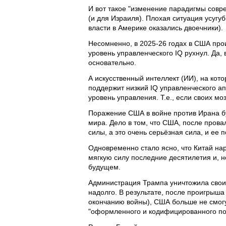
И вот такое "изменение парадигмы сов
(и для Израиля). Плохая ситуация усугу
власти в Америке оказались двоечники).
Несомненно, в 2025-26 годах в США про
уровень управленческого IQ рухнул. Да,
основательно.
А искусственный интеллект (ИИ), на кот
поддержит низкий IQ управленческого ап
уровень управления. Т.е., если своих мо
Поражение США в войне против Ирана буд
мира. Дело в том, что США, после прова
силы, а это очень серьёзная сила, и ее
Одновременно стало ясно, что Китай на
мягкую силу последние десятилетия и, 
будущем.
Администрация Трампа уничтожила свои
надолго. В результате, после проигрыша
окончанию войны), США больше не смогут
"оформленного и кодифицированного по