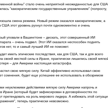
ременной войны" стало очень неприятной неожиданностью для США
билась "какократическим государственным управлением" (попросту, 
изошла смена режима. Новый режим оказался какократическим, а
 в США этот уровень рухнул почти одномоментно и очень
орый уповали в Вашингтоне – дескать, этот совершенный ИИ
парата – очень подвел. Этот ИИ оказался неспособен поднять
згов нет, то и самый лучший ИИ не поможет.
ет иметь эпические последствия, как для США, так и для всего
ла своей жесткой силы в Иране, практически лишились своей мягко
 потеря – для Америки настоящая катастрофа.
растил свою мягкую силу. Китай эффективно использовал свою
нет сомнения, будет еще успешнее ее использовать в обозримом
ми неуклюжими действиями мягкую силу Америки напрочь и
 в Иране (который будет зафиксирован в договорённостях по
 претендовать на роль мирового лидера. А избежать этой ситуаци
ражения", теперь практически невозможно.