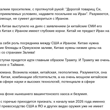
алким просителем, с протянутой рукой: "Дорогой товарищ Си,
 приемлемых условиях, надавите посильнее на Иран". Разумеется,
помощи, не сумеет договориться с Ираном.
в Китае выступило на днях с заявлением (и китайские СМИ его
о Китая с Ираном имеют глубокие корни. Китай не предаст Иран на
 на себя роль посредника между США и Ираном. Китаю нужна
тие блокады в Ормузском заливе, Китаю нужны низкие цены на
 со странами Залива!
уступки придется идти главным образом Трампу. И Трампу же очень
росе о Тайване.
ломана. Возникла новая, китайская, геополитика. Разумеется, она
 Китая, комбинации обстоятельств, а на очень мощном китайском
в сфере науки и высоких технологий, потенциале в сфере
на фоне нынешнего вашингтонского хаоса и безумия.
с горечью приходится признать: к началу мая 2026 года именно
И превосходство США в ЯО и других видах оружия уже не имеет