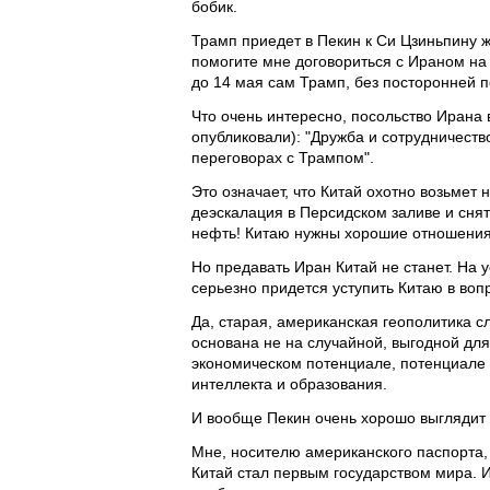
бобик.
Трамп приедет в Пекин к Си Цзиньпину ж
помогите мне договориться с Ираном на
до 14 мая сам Трамп, без посторонней 
Что очень интересно, посольство Ирана 
опубликовали): "Дружба и сотрудничеств
переговорах с Трампом".
Это означает, что Китай охотно возьмет
деэскалация в Персидском заливе и сня
нефть! Китаю нужны хорошие отношения
Но предавать Иран Китай не станет. На 
серьезно придется уступить Китаю в воп
Да, старая, американская геополитика с
основана не на случайной, выгодной для
экономическом потенциале, потенциале 
интеллекта и образования.
И вообще Пекин очень хорошо выглядит 
Мне, носителю американского паспорта, 
Китай стал первым государством мира. 