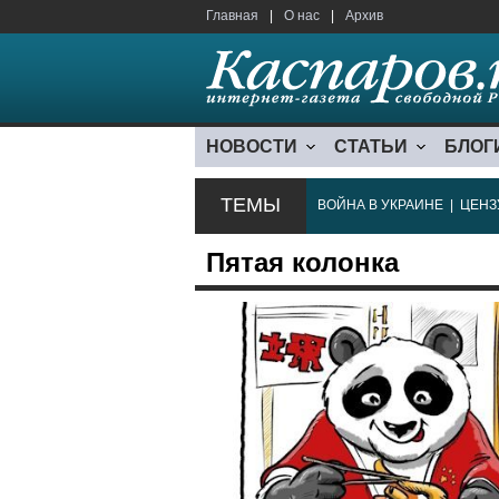
Главная
|
О нас
|
Архив
НОВОСТИ
СТАТЬИ
БЛОГ
ТЕМЫ
ВОЙНА В УКРАИНЕ
|
ЦЕНЗ
Пятая колонка