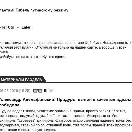
пантам! Гибель путинскому режиму!
мите
Ctrl
+
Enter
истема комментирования, основанная на плагине Фейсбука. Неожиданно (как
тключил этот плагин
. Отключил не только на нашем сайте, а вообще, у всех.
риев.
йсбука, но на это потребуется время.
МАТЕРИАЛЫ РАЗДЕЛА
06-08-2026 (15:25)
Александр Адельфинский: Придурь, взятая в качестве идеала
победила.
Судьба подаёт знаки, гигантские знамения, кричит, просто вопиет: "Хватит,
остановись, подумай, одумайся!" – и так постоянно, беспрерывно. Уже
миллионы "деревьев", миллионы факторов мудро смягчали падение, начатое,
подчеркнём, страной по собственной воле. Уже толпы "врачей" всех профиле
оказывали спасительную помощь.