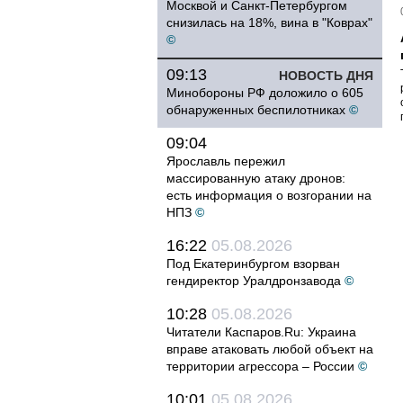
Москвой и Санкт-Петербургом
снизилась на 18%, вина в "Коврах"
©
09:13
НОВОСТЬ ДНЯ
Минобороны РФ доложило о 605
обнаруженных беспилотниках
©
09:04
Ярославль пережил
массированную атаку дронов:
есть информация о возгорании на
НПЗ
©
16:22
05.08.2026
Под Екатеринбургом взорван
гендиректор Уралдронзавода
©
10:28
05.08.2026
Читатели Каспаров.Ru: Украина
вправе атаковать любой объект на
территории агрессора – России
©
10:01
05.08.2026