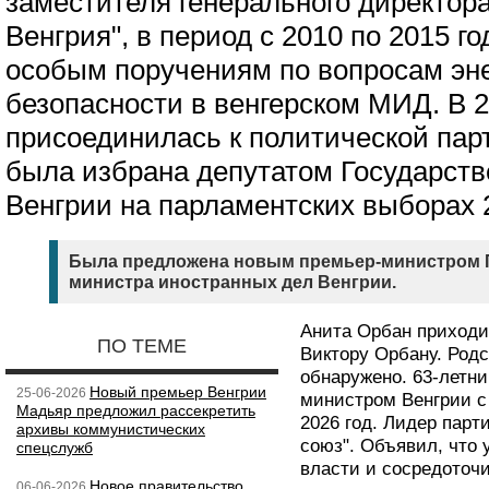
заместителя генерального директор
Венгрия", в период с 2010 по 2015 г
особым поручениям по вопросам эн
безопасности в венгерском МИД. В 2
присоединилась к политической парт
была избрана депутатом Государств
Венгрии на парламентских выборах 2
Была предложена новым премьер-министром 
министра иностранных дел Венгрии.
Анита Орбан приходи
ПО ТЕМЕ
Виктору Орбану. Род
обнаружено. 63-летн
Новый премьер Венгрии
25-06-2026
министром Венгрии с 
Мадьяр предложил рассекретить
2026 год. Лидер парт
архивы коммунистических
союз". Объявил, что 
спецслужб
власти и сосредоточи
Новое правительство
06-06-2026