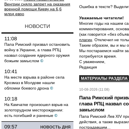
Венгрии сняло запрет на оказания
Ошибка в тексте? Выдел
военной помощи Киеву на 6,6
млрд евро
Уважаемые читатели!
Многие годы на нашем са
НОВОСТИ
комментирования, основа
(как говорится «без объ
11:08
плагин
. Отключил не толь
Папа Римский призвал остановить
Таким образом, вы и мы о
войну в Украине, а глава РПЦ
Мы постараемся найти за
назвал создание ядерного оружия
потребуется время.
божьим замыслом
©
С уважением,
Редакция
10:41
На месте взрыва в районе села
МАТЕРИАЛЫ РАЗДЕЛА
Крозмаз в Молдове нашли
обломки боевого дрона
©
10-08-2026 (11:08)
Папа Римский призва
10:18
глава РПЦ назвал с
На Камчатке произошел взрыв на
замыслом
золоторудном месторождении:
есть погибший и раненые
©
Папа Римский Лев XIV пр
действия, а также выраз
09:57
НОВОСТЬ ДНЯ
пострадавшим...