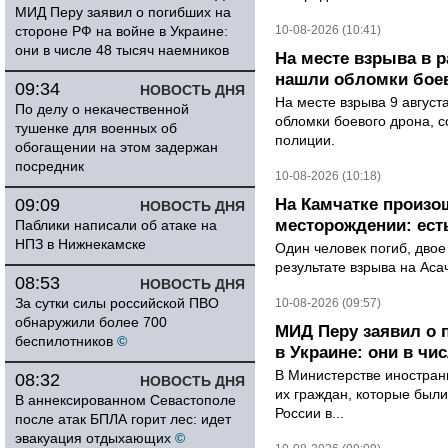
МИД Перу заявил о погибших на
стороне РФ на войне в Украине:
10-08-2026 (10:41)
они в числе 48 тысяч наемников
На месте взрыва в 
нашли обломки бое
09:34
НОВОСТЬ ДНЯ
На месте взрыва 9 август
По делу о некачественной
обломки боевого дрона, 
тушенке для военных об
полиции.
обогащении на этом задержан
посредник
10-08-2026 (10:18)
09:09
На Камчатке произо
НОВОСТЬ ДНЯ
месторождении: ест
Паблики написали об атаке на
НПЗ в Нижнекамске
Один человек погиб, двое
результате взрыва на Ас
08:53
НОВОСТЬ ДНЯ
За сутки силы российской ПВО
10-08-2026 (09:57)
обнаружили более 700
МИД Перу заявил о 
беспилотников
©
в Украине: они в чи
В Министерстве иностран
08:32
НОВОСТЬ ДНЯ
их граждан, которые были
В аннексированном Севастополе
России в...
после атак БПЛА горит лес: идет
эвакуация отдыхающих
©