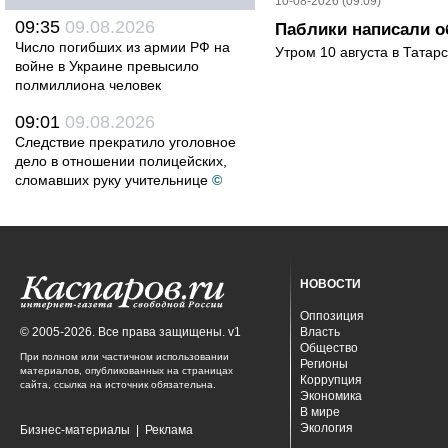
10-08-2026 (09:09)
09:35
09.08.2026
Паблики написали о
Число погибших из армии РФ на
Утром 10 августа в Татар
войне в Украине превысило
полмиллиона человек
09:01
09.08.2026
Следствие прекратило уголовное
дело в отношении полицейских,
сломавших руку учительнице
©
НОВОСТИ
Оппозиция
© 2005-2026. Все права защищены. v1
Власть
Общество
При полном или частичном использовании
Регионы
материалов, опубликованных на страницах
Коррупция
сайта, ссылка на источник обязательна.
Экономика
В мире
Экология
Бизнес-материалы
|
Реклама