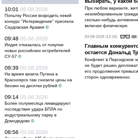
выбирать, у какой б
При любом варианте, жит
10:01
05.08.2026
незомбированным граждан
Попытку России возродить некий
сколько-нибудь антивоен
конкурс "Интервидение" пресекла
включая физическую.
Саудовская Аравия
©
03-08-2026 (13:26)
09:48
05.08.2026
Индия отказалась от покупки
Главным конкурент
новых российских истребителей
остается Дональд Т
СУ-57
©
Конфликт в Персидском з
не будет решен дипломати
09:39
05.08.2026
его продолжения превыси
На время визита Путина в
сторон одновременно.
Красноярск там снизили цены на
бензин на десятки рублей
©
09:14
05.08.2026
Более полумесяца ликвидируют
последствия удара БПЛА по
индустриальному парку в
Домодедово
©
08:56
05.08.2026