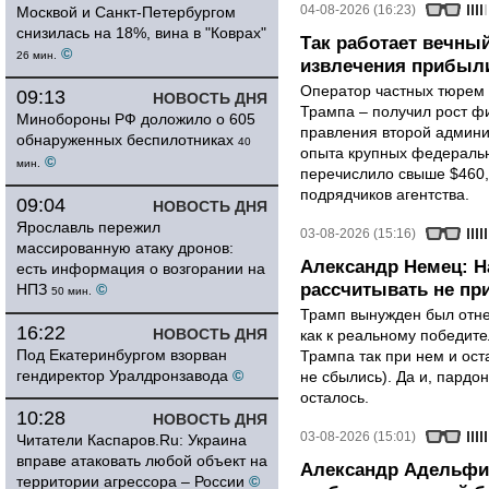
04-08-2026 (16:23)
Москвой и Санкт-Петербургом
снизилась на 18%, вина в "Коврах"
Так работает вечный
©
26 мин.
извлечения прибыли
Оператор частных тюрем 
09:13
НОВОСТЬ ДНЯ
Трампа – получил рост ф
Минобороны РФ доложило о 605
правления второй админи
обнаруженных беспилотниках
40
опыта крупных федеральны
©
мин.
перечислило свыше $460,
подрядчиков агентства.
09:04
НОВОСТЬ ДНЯ
Ярославль пережил
03-08-2026 (15:16)
массированную атаку дронов:
Александр Немец: Н
есть информация о возгорании на
рассчитывать не пр
НПЗ
©
50 мин.
Трамп вынужден был отнес
16:22
НОВОСТЬ ДНЯ
как к реальному победите
Под Екатеринбургом взорван
Трампа так при нем и ост
гендиректор Уралдронзавода
©
не сбылись). Да и, пардо
осталось.
10:28
НОВОСТЬ ДНЯ
03-08-2026 (15:01)
Читатели Каспаров.Ru: Украина
вправе атаковать любой объект на
Александр Адельфи
территории агрессора – России
©