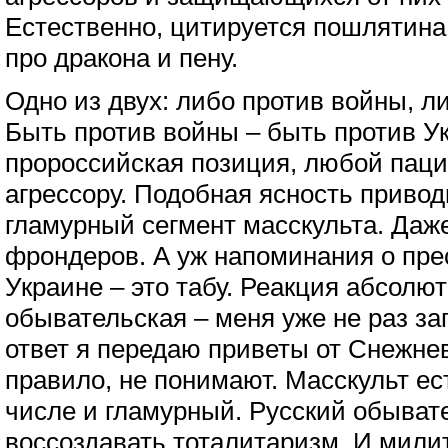
Естественно, цитируется пошлятина
про дракона и пену.
Одно из двух: либо против войны, л
Быть против войны – быть против У
пророссийская позиция, любой пац
агрессору. Подобная ясность приво
гламурный сегмент масскульта. Даж
фрондеров. А уж напоминания о пре
Украине – это табу. Реакция абсолют
обывательская – меня уже не раз за
ответ я передаю приветы от Снежнев
правило, не понимают. Масскульт ест
числе и гламурный. Русский обывате
воссоздавать тоталитаризм. И мили