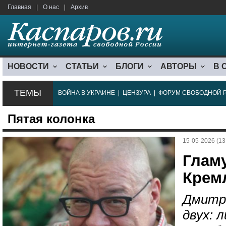
Главная
|
О нас
|
Архив
НОВОСТИ
СТАТЬИ
БЛОГИ
АВТОРЫ
В 
ТЕМЫ
ВОЙНА В УКРАИНЕ
|
ЦЕНЗУРА
|
ФОРУМ СВОБОДНОЙ 
Пятая колонка
15-05-2026 (13
Глам
Крем
Дмитр
двух: 