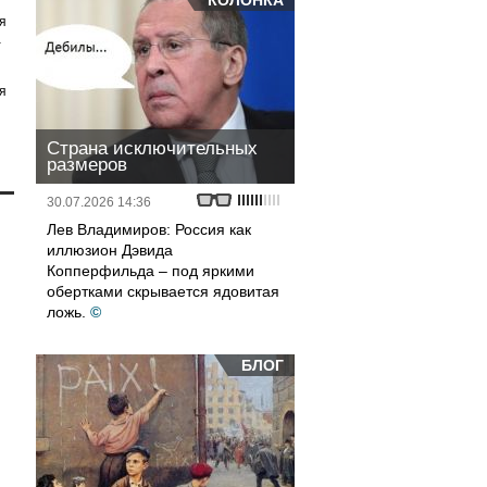
КОЛОНКА
я
а
я
Страна исключительных
размеров
30.07.2026 14:36
Лев Владимиров: Россия как
иллюзион Дэвида
Копперфильда – под яркими
обертками скрывается ядовитая
ложь.
©
БЛОГ