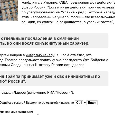
конфликта в Украине, США предпринимают действия 
ущерб России. "Есть и иные действия (помимо усилий
по урегулированию на Украине - ред.), которые наряду
этим направлены на ущерб России - это всевозможны
санкции, их список не сокращается, а увеличивается",
, отдельные послабления в смягчении
ть, но они носят конъюнктурный характер.
ергей Лавров в
интервью каналу
RT India отметил, что
а Трампа продолжает политику экс-президента Джо Байдена с
стями Соединенных Штатов у России есть диалог.
ия Трампа принимает уже и свои инициативы по
ию" России",
- сказал Лавров (
изложение
РИА "Новости").
Ошибка в тексте? Выделите ее мышкой и нажмите
Ctrl
+
Enter
Уважаемые читатели!