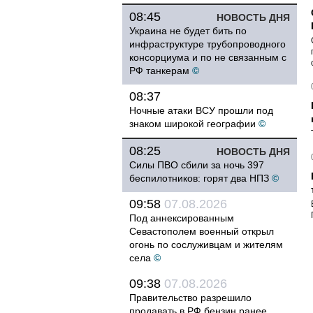
08:45
НОВОСТЬ ДНЯ
Украина не будет бить по
инфраструктуре трубопроводного
консорциума и по не связанным с
РФ танкерам
©
08:37
Ночные атаки ВСУ прошли под
знаком широкой географии
©
08:25
НОВОСТЬ ДНЯ
Силы ПВО сбили за ночь 397
беспилотников: горят два НПЗ
©
09:58
07.08.2026
Под аннексированным
Севастополем военный открыл
огонь по сослуживцам и жителям
села
©
09:38
07.08.2026
Правительство разрешило
продавать в РФ бензин ранее