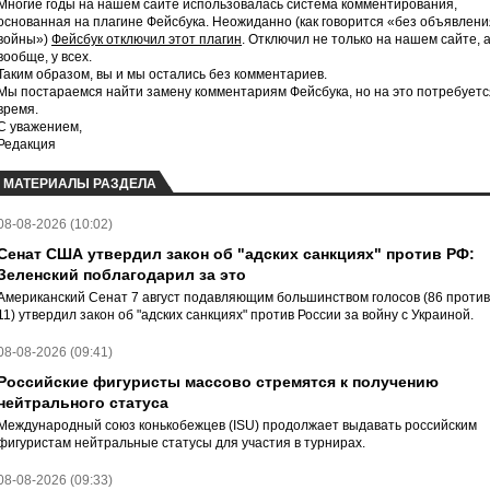
Многие годы на нашем сайте использовалась система комментирования,
основанная на плагине Фейсбука. Неожиданно (как говорится «без объявлени
войны»)
Фейсбук отключил этот плагин
. Отключил не только на нашем сайте, 
вообще, у всех.
Таким образом, вы и мы остались без комментариев.
Мы постараемся найти замену комментариям Фейсбука, но на это потребуетс
время.
С уважением,
Редакция
МАТЕРИАЛЫ РАЗДЕЛА
08-08-2026 (10:02)
Сенат США утвердил закон об "адских санкциях" против РФ:
Зеленский поблагодарил за это
Американский Сенат 7 август подавляющим большинством голосов (86 против
11) утвердил закон об "адских санкциях" против России за войну с Украиной.
08-08-2026 (09:41)
Российские фигуристы массово стремятся к получению
нейтрального статуса
Международный союз конькобежцев (ISU) продолжает выдавать российским
фигуристам нейтральные статусы для участия в турнирах.
08-08-2026 (09:33)