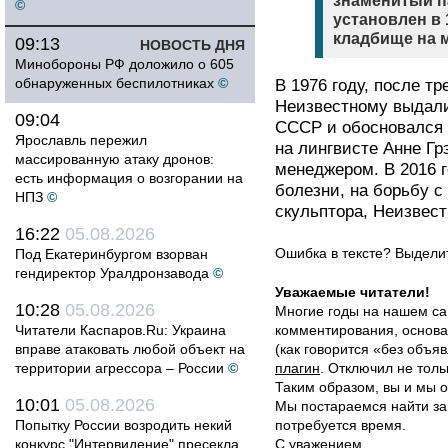
знаменитый п
©
установлен в 
кладбище на 
09:13
НОВОСТЬ ДНЯ
Минобороны РФ доложило о 605
обнаруженных беспилотниках
©
В 1976 году, после т
Неизвестному выдали
09:04
СССР и обосновался 
Ярославль пережил
на лингвисте Анне Гр
массированную атаку дронов:
менеджером. В 2016 
есть информация о возгорании на
болезни, на борьбу с
НПЗ
©
скульптора, Неизвест
16:22
05.08.2026
Ошибка в тексте? Выдел
Под Екатеринбургом взорван
гендиректор Уралдронзавода
©
Уважаемые читатели!
10:28
05.08.2026
Многие годы на нашем са
Читатели Каспаров.Ru: Украина
комментирования, основа
вправе атаковать любой объект на
(как говорится «без объ
территории агрессора – России
©
плагин
. Отключил не толь
Таким образом, вы и мы о
10:01
05.08.2026
Мы постараемся найти за
Попытку России возродить некий
потребуется время.
конкурс "Интервидение" пресекла
С уважением,