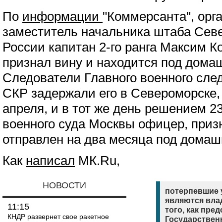
По
информации
"Коммерсанта", орг
заместитель начальника штаба Сев
России капитан 2-го ранга Максим К
признал вину и находится под дома
Следователи Главного военного сле
СКР задержали его в Североморске, 
апреля, и в тот же день решением 23
военного суда Москвы офицер, приз
отправлен на два месяца под домаш
Как
написал
МК.Ru,
НОВОСТИ
потерпевшие у
являются вла
11:15
того, как пре
КНДР развернет свое ракетное
Государствен