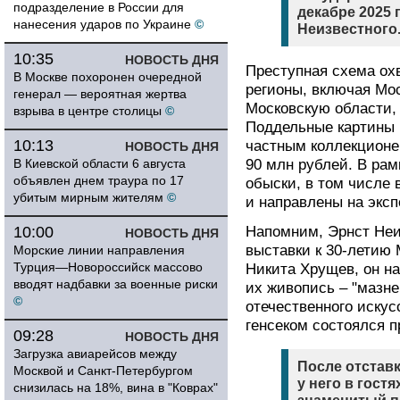
подразделение в России для
декабре 2025 
нанесения ударов по Украине
©
Неизвестного.
10:35
НОВОСТЬ ДНЯ
Преступная схема ох
В Москве похоронен очередной
регионы, включая Мос
генерал — вероятная жертва
Московскую области,
взрыва в центре столицы
©
Поддельные картины 
10:13
частным коллекционер
НОВОСТЬ ДНЯ
В Киевской области 6 августа
90 млн рублей. В ра
объявлен днем траура по 17
обыски, в том числе 
убитым мирным жителям
©
и направлены на эксп
10:00
Напомним, Эрнст Неи
НОВОСТЬ ДНЯ
выставки к 30-летию 
Морские линии направления
Турция—Новороссийск массово
Никита Хрущев, он на
вводят надбавки за военные риски
их живопись – "мазне
©
отечественного иску
генсеком состоялся 
09:28
НОВОСТЬ ДНЯ
Загрузка авиарейсов между
После отстав
Москвой и Санкт-Петербургом
у него в гостя
снизилась на 18%, вина в "Коврах"