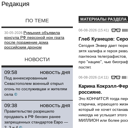
Редакция
МАТЕРИАЛЫ РАЗДЕЛА
ПО ТЕМЕ
06-08-2026 (15:41)
Румыния объявила
30-05-2026
консула РФ персоной нон грата
Глеб Кузнецов: Серо
после поражение дома
Сегодня Энвер дает тюрк
российским дроном
зятя халифа и героя рево
пантеона телеграфистов,
НОВОСТИ
про "нацию", чью биограф
постят.
09:58
НОВОСТЬ ДНЯ
06-08-2026 (14:11)
Под аннексированным
Севастополем военный открыл
Карина Кокрэлл-Фер
огонь по сослуживцам и жителям
россияне.
села
©
Это КОНЧИТСЯ тогда пере
старичка, играющего жизн
09:38
НОВОСТЬ ДНЯ
который не хочет останавл
Правительство разрешило
никогда не услышит этого
продавать в РФ бензин ранее
МИЛЛИОН или более росси
запрещенных стандартов Евро —
2, 3 и 4
©