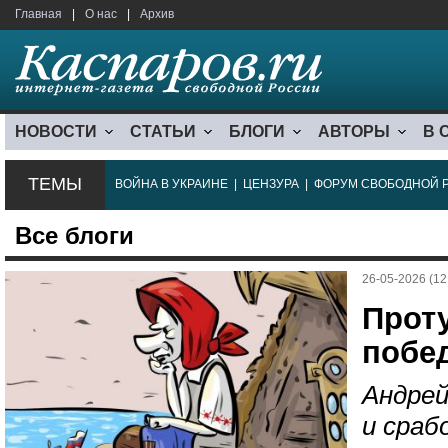
Главная
|
О нас
|
Архив
НОВОСТИ
СТАТЬИ
БЛОГИ
АВТОРЫ
В 
ТЕМЫ
ВОЙНА В УКРАИНЕ
|
ЦЕНЗУРА
|
ФОРУМ СВОБОДНОЙ 
Все блоги
26-05-2026 (12
Прот
побе
Андрей
и сраб