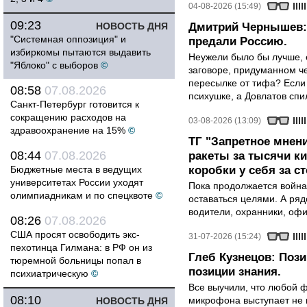
04-08-2026 (15:49)
09:23
НОВОСТЬ ДНЯ
Дмитрий Чернышев: 
"Системная оппозиция" и
предали Россию.
избиркомы пытаются выдавить
Неужели было бы лучше, 
"Яблоко" с выборов
©
заговоре, придуманном че
пересылке от тифа? Если
08:58
07.08.2026
психушке, а Довлатов спи
Санкт-Петербург готовится к
сокращению расходов на
03-08-2026 (13:09)
здравоохранение на 15%
©
ТГ "Запретное мнени
08:44
07.08.2026
ракеты за тысячи ки
Бюджетные места в ведущих
коробки у себя за с
университетах России уходят
Пока продолжается война
олимпиадникам и по спецквоте
©
оставаться целями. А ряд
водители, охранники, оф
08:26
07.08.2026
США просят освободить экс-
31-07-2026 (15:24)
пехотинца Гилмана: в РФ он из
Глеб Кузнецов: Поз
тюремной больницы попал в
позиции знания.
психиатрическую
©
Все выучили, что любой ф
08:10
микрофона выступает не к
НОВОСТЬ ДНЯ