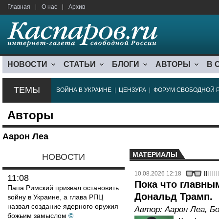
Главная
|
О нас
|
Архив
НОВОСТИ
СТАТЬИ
БЛОГИ
АВТОРЫ
В 
ТЕМЫ
ВОЙНА В УКРАИНЕ
|
ЦЕНЗУРА
|
ФОРУМ СВОБОДНОЙ 
Авторы
Аарон Леа
МАТЕРИАЛЫ
НОВОСТИ
10.08.2026 12:18
11:08
Пока что главны
Папа Римский призвал остановить
Дональд Трамп.
войну в Украине, а глава РПЦ
назвал создание ядерного оружия
Автор:
Аарон Леа
,
Бо
божьим замыслом
©