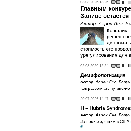
03.08.2026 13:26
Главным конкур
Заливе остается
Автор:
Аарон Леа
,
Бо
Конфликт 
решен вое
дипломати
стоимость его продо
урегулирования для 
02.08.2026 12:24
Демифологизация
Автор:
Аарон Леа
,
Борух
Как развенчать путински
29.07.2026 14:47
H – Hubris Syndrom
Автор:
Аарон Леа
,
Борух
За происходящим в США 
©