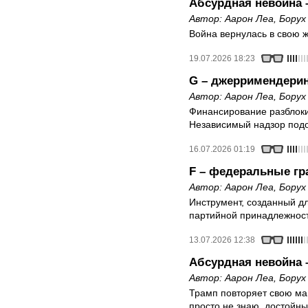
Абсурдная невойна 
Автор:
Аарон Леа
,
Борух
Война вернулась в свою ж
19.07.2026 18:23
G – джерримендерин
Автор:
Аарон Леа
,
Борух
Финансирование разблоки
Независимый надзор под
16.07.2026 01:19
F – федеральные гр
Автор:
Аарон Леа
,
Борух
Инструмент, созданный дл
партийной принадлежност
13.07.2026 12:38
Абсурдная невойна – 
Автор:
Аарон Леа
,
Борух
Трамп повторяет свою ман
просто не знаю, достойны