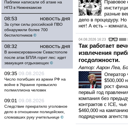
Правовое 
Паблики написали об атаке на
НПЗ в Нижнекамске
институци
разные ве
08:53
НОВОСТЬ ДНЯ
дело в процедуру. Но
За сутки силы российской ПВО
нет! А есть – комната
обнаружили более 700
беспилотников
©
04.08.2026 16:23
Так работает веч
08:32
НОВОСТЬ ДНЯ
В аннексированном Севастополе
извлечения при
после атак БПЛА горит лес: идет
госдолжности.
эвакуация отдыхающих
©
Автор:
Аарон Леа
,
Бо
09:35
09.08.2026
Оператор 
Число погибших из армии РФ на
$500,000 
войне в Украине превысило
рост фина
полмиллиона человек
первый год правлени
компания без предыд
09:01
09.08.2026
контрактов с ICE, чь
Следствие прекратило уголовное
$460,000 на кампанию
дело в отношении полицейских,
подрядчиков агентств
сломавших руку учительнице
©