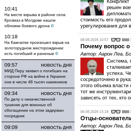
Конфликт 
решен вое
10:41
дипломати
На месте взрыва в районе села
стоимость его продо
Крозмаз в Молдове нашли
урегулирования для 
обломки боевого дрона
©
10:18
08.08.2026 10:57
На Камчатке произошел взрыв на
Почему вопрос о 
золоторудном месторождении:
есть погибший и раненые
©
Автор:
Аарон Леа
,
Бо
Система, 
09:57
НОВОСТЬ ДНЯ
сталкивае
МИД Перу заявил о погибших на
успеха. Ч
стороне РФ на войне в Украине:
сосредоточено в рука
они в числе 48 тысяч наемников
этого объема власти 
тот же инструментари
09:34
НОВОСТЬ ДНЯ
зависеть от тех, кто 
По делу о некачественной
тушенке для военных об
обогащении на этом задержан
06.08.2026 15:18
посредник
Отцы-основатели
Автор:
Аарон Леа
,
Бо
09:09
НОВОСТЬ ДНЯ