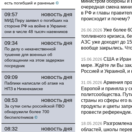
министром обороны и 
есть погибший и раненые
©
очередная смена мини
в РФ и главы правитель
09:57
НОВОСТЬ ДНЯ
происходит и почему?
МИД Перу заявил о погибших на
стороне РФ на войне в Украине:
Уже более 6
26.06.2026
они в числе 48 тысяч наемников
топливного кризиса, бе
АЗС уже доходят до 1
09:34
НОВОСТЬ ДНЯ
вообще закрылись. Чт
По делу о некачественной
тушенке для военных об
США и Иран 
15.06.2026
обогащении на этом задержан
мире. Ждёте ли Вы за
посредник
Россией и Украиной, и
09:09
НОВОСТЬ ДНЯ
Армения про
31.05.2026
Паблики написали об атаке на
Европой и приняла у с
НПЗ в Нижнекамске
политсообщества. Пут
08:53
страны из сферы его в
НОВОСТЬ ДНЯ
продукты и цветы запр
За сутки силы российской ПВО
обнаружили более 700
провести референдум.
беспилотников
©
Разгромлена
18.05.2026
08:32
НОВОСТЬ ДНЯ
областей, школы перево