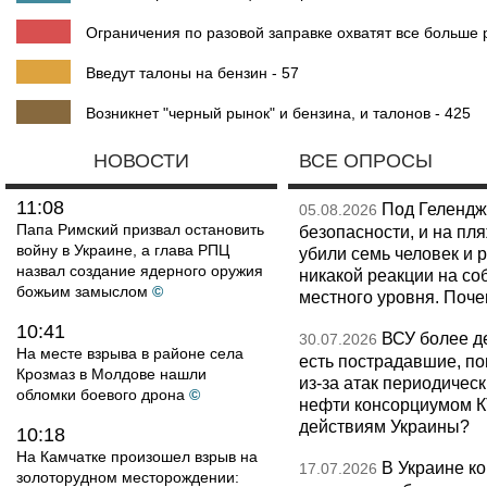
Ограничения по разовой заправке охватят все больше 
Введут талоны на бензин - 57
Возникнет "черный рынок" и бензина, и талонов - 425
НОВОСТИ
ВСЕ ОПРОСЫ
11:08
Под Гелендж
05.08.2026
Папа Римский призвал остановить
безопасности, и на пл
войну в Украине, а глава РПЦ
убили семь человек и 
назвал создание ядерного оружия
никакой реакции на со
божьим замыслом
©
местного уровня. Поч
10:41
ВСУ более де
30.07.2026
На месте взрыва в районе села
есть пострадавшие, п
Крозмаз в Молдове нашли
из-за атак периодическ
обломки боевого дрона
©
нефти консорциумом КТ
действиям Украины?
10:18
На Камчатке произошел взрыв на
В Украине к
17.07.2026
золоторудном месторождении: