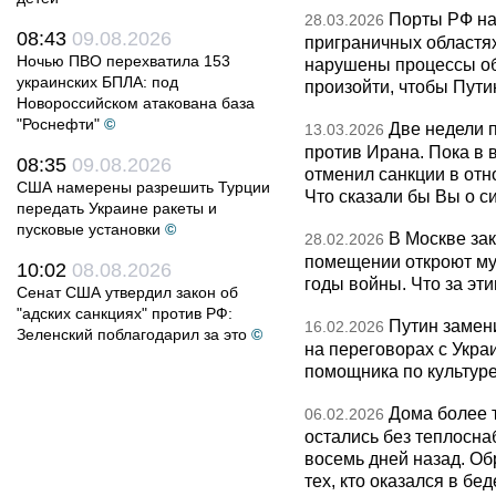
Порты РФ на
28.03.2026
08:43
09.08.2026
приграничных областя
Ночью ПВО перехватила 153
нарушены процессы об
украинских БПЛА: под
произойти, чтобы Пут
Новороссийском атакована база
"Роснефти"
©
Две недели 
13.03.2026
против Ирана. Пока в
08:35
09.08.2026
отменил санкции в от
США намерены разрешить Турции
Что сказали бы Вы о с
передать Украине ракеты и
пусковые установки
©
В Москве за
28.02.2026
помещении откроют муз
10:02
08.08.2026
годы войны. Что за эти
Сенат США утвердил закон об
"адских санкциях" против РФ:
Путин замен
16.02.2026
Зеленский поблагодарил за это
©
на переговорах с Укра
помощника по культуре
Дома более 
06.02.2026
остались без теплосна
восемь дней назад. О
тех, кто оказался в бед