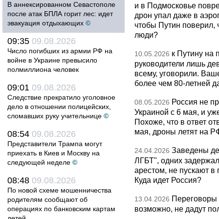
В аннексированном Севастополе
и в Подмосковье повр
после атак БПЛА горит лес: идет
дрон упал даже в аэро
эвакуация отдыхающих
©
чтобы Путин поверил, 
люди?
09:35
09.08.2026
Число погибших из армии РФ на
к Путину на
10.05.2026
войне в Украине превысило
руководители лишь дев
полмиллиона человек
всему, уговорили. Ва
более чем 80-летней д
09:01
09.08.2026
Следствие прекратило уголовное
Россия не п
08.05.2026
дело в отношении полицейских,
Украиной с 6 мая, и у
сломавших руку учительнице
©
Похоже, что в ответ о
мая, дроны летят на Р
08:54
09.08.2026
Представители Трампа могут
Заведены дел
24.04.2026
приехать в Киев и Москву на
ЛГБТ", одних задержал
следующей неделе
©
арестом, не пускают в
08:48
09.08.2026
Куда идет Россия?
По новой схеме мошенничества
Переговоры 
13.04.2026
родителям сообщают об
возможно, не дадут по
операциях по банковским картам
детей