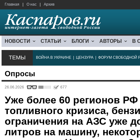
Главная
|
О нас
|
Архив
НОВОСТИ
СТАТЬИ
БЛОГИ
АВТОРЫ
В 
ТЕМЫ
ВОЙНА В УКРАИНЕ
|
ЦЕНЗУРА
|
ФОРУМ СВОБОДНОЙ 
Опросы
26.06.2026
677
Уже более 60 регионов РФ
топливного кризиса, бензи
ограничения на АЗС уже д
литров на машину, некот