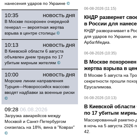
нанесения ударов по Украине
©
06-08-2026 (11:15)
10:35
НОВОСТЬ ДНЯ
КНДР развернет сво
В Москве похоронен очередной
в России для нанесе
генерал — вероятная жертва
КНДР разворачивает в Ро
взрыва в центре столицы
©
для ударов по Украине, 
АрбатМедиа.
10:13
НОВОСТЬ ДНЯ
В Киевской области 6 августа
06-08-2026 (10:35)
объявлен днем траура по 17
В Москве похоронен
убитым мирным жителям
©
жертва взрыва в це
10:00
НОВОСТЬ ДНЯ
В Москве 5 августа на Тр
Морские линии направления
секретности прошли похо
Турция—Новороссийск массово
Ерусалимова.
вводят надбавки за военные риски
©
06-08-2026 (10:13)
В Киевской области 
09:28
06.08.2026
по 17 убитым мирн
Загрузка авиарейсов между
Массированный ракетно-д
Москвой и Санкт-Петербургом
в ночь на 5 августа 2026 
снизилась на 18%, вина в "Коврах"
42.
©