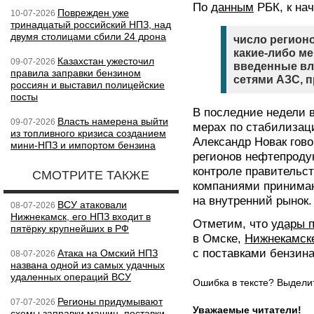
По
данным
РБК, к на
Поврежден уже
10-07-2026
тринадцатый российский НПЗ, над
двумя столицами сбили 24 дрона
число регионо
какие-либо м
Казахстан ужесточил
09-07-2026
введенные вл
правила заправки бензином
сетями АЗС, п
россиян и выставил полицейские
посты
В последние недели 
Власть намерена выйти
09-07-2026
мерах по стабилизац
из топливного кризиса созданием
Александр Новак гово
мини-НПЗ и импортом бензина
регионов нефтепроду
контроле правительс
СМОТРИТЕ ТАКЖЕ
компаниями принимаю
на внутренний рынок.
ВСУ атаковали
08-07-2026
Нижнекамск, его НПЗ входит в
Отметим, что
удары 
пятёрку крупнейших в РФ
в Омске,
Нижнекамск
с поставками бензина
Атака на Омский НПЗ
08-07-2026
названа одной из самых удачных
удаленных операций ВСУ
Ошибка в тексте? Выдел
Регионы придумывают
07-07-2026
Уважаемые читатели!
схемы заправки машин, поставки