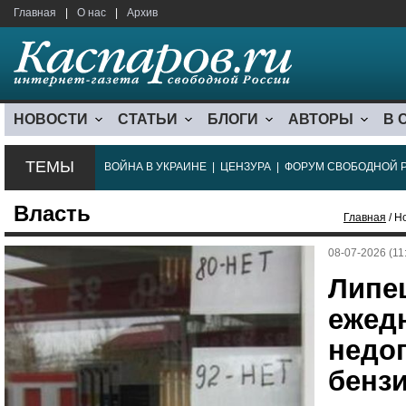
Главная
|
О нас
|
Архив
НОВОСТИ
СТАТЬИ
БЛОГИ
АВТОРЫ
В 
ТЕМЫ
ВОЙНА В УКРАИНЕ
|
ЦЕНЗУРА
|
ФОРУМ СВОБОДНОЙ 
Власть
Главная
/ Н
08-07-2026 (11
Липе
ежед
недоп
бензи