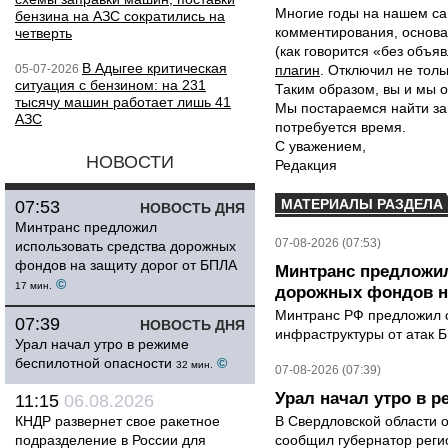
Многие годы на нашем са
бензина на АЗС сократились на
комментирования, основа
четверть
(как говорится «без объ
В Адыгее критическая
05-07-2026
плагин
. Отключил не толь
ситуация с бензином: на 231
Таким образом, вы и мы о
тысячу машин работает лишь 41
Мы постараемся найти за
АЗС
потребуется время.
С уважением,
НОВОСТИ
Редакция
МАТЕРИАЛЫ РАЗДЕЛА
07:53
НОВОСТЬ ДНЯ
Минтранс предложил
07-08-2026 (07:53)
использовать средства дорожных
фондов на защиту дорог от БПЛА
Минтранс предложил
©
17 мин.
дорожных фондов на
Минтранс РФ предложил 
07:39
НОВОСТЬ ДНЯ
инфраструктуры от атак 
Урал начал утро в режиме
беспилотной опасности
©
32 мин.
07-08-2026 (07:39)
Урал начал утро в 
11:15
06.08.2026
КНДР развернет свое ракетное
В Свердловской области 
подразделение в России для
сообщил губернатор реги