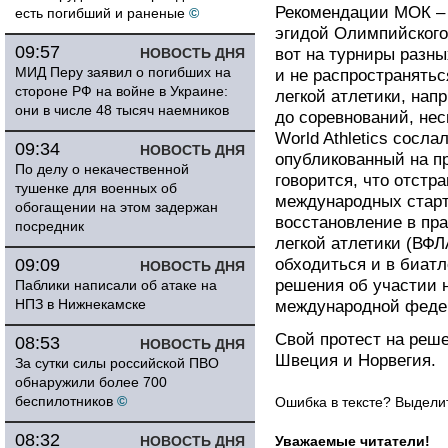
Рекомендации МОК – 
есть погибший и раненые
©
эгидой Олимпийского 
09:57
НОВОСТЬ ДНЯ
вот на турниры разн
МИД Перу заявил о погибших на
и не распространять
стороне РФ на войне в Украине:
легкой атлетики, нап
они в числе 48 тысяч наемников
до соревнований, не
World Athletics сосла
09:34
НОВОСТЬ ДНЯ
опубликованный на п
По делу о некачественной
говорится, что отстр
тушенке для военных об
международных старто
обогащении на этом задержан
восстановление в пр
посредник
легкой атлетики (ВФЛ
09:09
обходиться и в биатл
НОВОСТЬ ДНЯ
решения об участии 
Паблики написали об атаке на
НПЗ в Нижнекамске
международной феде
Свой протест на реш
08:53
НОВОСТЬ ДНЯ
Швеция и Норвегия.
За сутки силы российской ПВО
обнаружили более 700
беспилотников
©
Ошибка в тексте? Выдел
08:32
НОВОСТЬ ДНЯ
Уважаемые читатели!