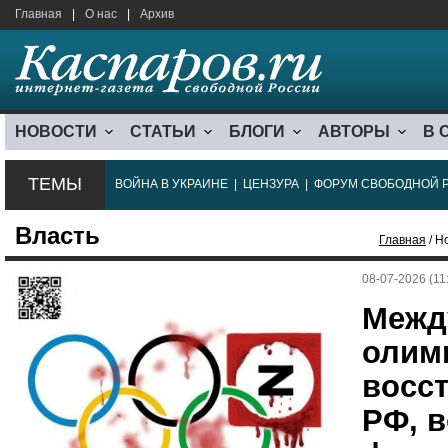
Главная
|
О нас
|
Архив
НОВОСТИ
СТАТЬИ
БЛОГИ
АВТОРЫ
В 
ТЕМЫ
ВОЙНА В УКРАИНЕ
|
ЦЕНЗУРА
|
ФОРУМ СВОБОДНОЙ 
Власть
Главная
/ Н
08-07-2026 (11
Межд
олим
восс
РФ, в