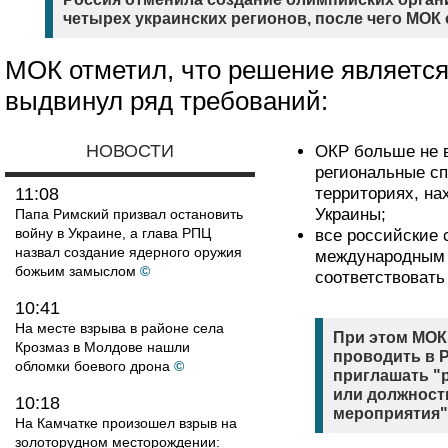
четырех украинских регионов, после чего МОК 
МОК отметил, что решение являетс
выдвинул ряд требований:
НОВОСТИ
ОКР больше не в
региональные сп
11:08
территориях, н
Украины;
Папа Римский призвал остановить
войну в Украине, а глава РПЦ
все российские
назвал создание ядерного оружия
международным 
божьим замыслом
©
соответствовать
10:41
На месте взрыва в районе села
При этом МОК 
Крозмаз в Молдове нашли
проводить в 
обломки боевого дрона
©
приглашать "
или должност
10:18
мероприятия"
На Камчатке произошел взрыв на
золоторудном месторождении: