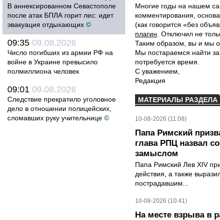
В аннексированном Севастополе
Многие годы на нашем са
после атак БПЛА горит лес: идет
комментирования, основа
эвакуация отдыхающих
©
(как говорится «без объ
плагин
. Отключил не толь
09:35
09.08.2026
Таким образом, вы и мы о
Число погибших из армии РФ на
Мы постараемся найти за
войне в Украине превысило
потребуется время.
полмиллиона человек
С уважением,
Редакция
09:01
09.08.2026
Следствие прекратило уголовное
МАТЕРИАЛЫ РАЗДЕЛА
дело в отношении полицейских,
сломавших руку учительнице
©
10-08-2026 (11:08)
Папа Римский призва
глава РПЦ назвал с
замыслом
Папа Римский Лев XIV пр
действия, а также выраз
пострадавшим...
10-08-2026 (10:41)
На месте взрыва в 