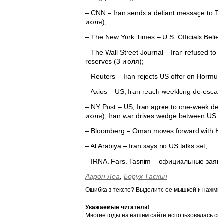
– CNN – Iran sends a defiant message to T
июля);
– The New York Times – U.S. Officials Belie
– The Wall Street Journal – Iran refused to 
reserves (3 июля);
– Reuters – Iran rejects US offer on Hormuz
– Axios – US, Iran reach weeklong de-esca
– NY Post – US, Iran agree to one-week de-
июля), Iran war drives wedge between US 
– Bloomberg – Oman moves forward with H
– Al Arabiya – Iran says no US talks set;
– IRNA, Fars, Tasnim – официальные за
Аарон Леа
,
Борух Таскин
Ошибка в тексте? Выделите ее мышкой и наж
Уважаемые читатели!
Многие годы на нашем сайте использовалась с