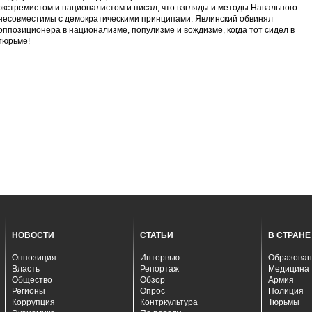
экстремистом и националистом и писал, что взгляды и методы Навального
несовместимы с демократическими принципами. Явлинский обвинял
оппозиционера в национализме, популизме и вождизме, когда тот сидел в
тюрьме!
НОВОСТИ
СТАТЬИ
В СТРАНЕ
Оппозиция
Интервью
Образован
Власть
Репортаж
Медицина
Общество
Обзор
Армия
Регионы
Опрос
Полиция
Коррупция
Контркультура
Тюрьмы