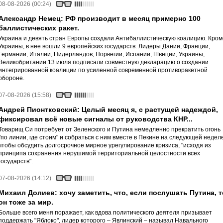
08-08-2026 (00:24)
Александр Немец: РФ производит в месяц примерно 100
баллистических ракет.
Украина и девять стран Европы создали Антибаллистическую коалицию. Кром
Украины, в нее вошли 9 европейских государств. Лидеры Дании, Франции,
Германии, Италии, Нидерландов, Норвегии, Испании, Швеции, Украины,
Великобритании 13 июля подписали совместную декларацию о создании
интегрированной коалиции по усиленной современной противоракетной
обороне.
07-08-2026 (15:58)
Андрей Пионтковский: Целый месяц я, с растущей надеждой,
фиксировал всё новые сигналы от руководства КНР...
Товарищ Си потребует от Зеленского и Путина немедленно прекратить огонь
"по линии, где стоим" и собраться с ним вместе в Пекине на следующей неделе
чтобы обсудить долгосрочное мирное урегулирование кризиса, "исходя из
принципа сохранения нерушимой территориальной целостности всех
государств".
07-08-2026 (14:12)
Михаил Долиев: хочу заметить, что, если послушать Путина, т
он тоже за мир.
Больше всего меня поражает, как вдова политического деятеля призывает
поддержать "Яблоко", лидер которого – Явлинский – называл Навального