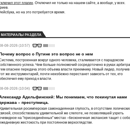
тключил этот плагин
. Отключил не только на нашем сайте, а вообще, у всех.
риев.
йсбука, но на это потребуется время.
МАТЕРИАЛЫ РАЗДЕЛА
08-08-2026 (10:57)
Почему вопрос о Путине это вопрос не о нем
Система, построенная вокруг одного человека, сталкивается с парадоксом
собственного успеха. Чем больше полномочий сосредоточено в руках арбитра
тем опаснее передача этого объема власти преемнику. Новый лидер, получив
тот же инструментарий, почти неизбежно перестанет зависеть от тех, кто
обеспечил ему приход к власти.
08-08-2026 (10:04)
Александр Адельфинский: Мы понимаем, что покинутая нами
держава – преступница.
Удивительная росимперская самонадеянная глупость, в отсутствие логически
связей, способствовала удивительной же слепоте, не позволявшей узреть
очевидное на "присоединённых" местах –бесконечная экспансия тащит с соб
ежедневную жестокость при постоянном верхоглядстве.