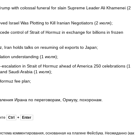
rump with colossal funeral for slain Supreme Leader Ali Khamenei (2
ved Israel Was Plotting to Kill Iranian Negotiators (2 июля);
cede control of Strait of Hormuz in exchange for billions in frozen
, Iran holds talks on resuming oil exports to Japan;
lation understanding (1 июля);
escalation in Strait of Hormuz ahead of America 250 celebrations (1
and Saudi Arabia (1 июля);
ormuz fee plan;
явления Ирана по переговорам, Ормузу, похоронам.
мите
Ctrl
+
Enter
истема комментирования, основанная на плагине Фейсбука. Неожиданно (как