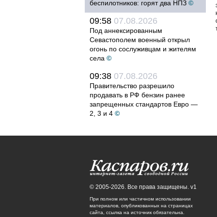
беспилотников: горят два НПЗ
©
09:58
07.08.2026
Под аннексированным
Севастополем военный открыл
огонь по сослуживцам и жителям
села
©
09:38
07.08.2026
Правительство разрешило
продавать в РФ бензин ранее
запрещенных стандартов Евро —
2, 3 и 4
©
© 2005-2026. Все права защищены. v1
При полном или частичном использовании
материалов, опубликованных на страницах
сайта, ссылка на источник обязательна.