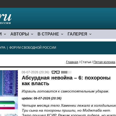
И
АВТОРЫ
В СТРАНЕ
ГАЛЕРЕЯ
УРА
|
ФОРУМ СВОБОДНОЙ РОССИИ
Главная
/ Статьи /
Пятая колонка
06-07-2026 (20:36)
Абсурдная невойна – 6: похороны
как власть
Израиль готовится к самостоятельным ударам.
update: 06-07-2026 (20:36)
Четыре месяца тело Хаменеи лежало в холодильник
Три сына на похороны пришли, но Моджтаба нет.
Зато пришел КСИР. Режим хоронит лидера, но никт