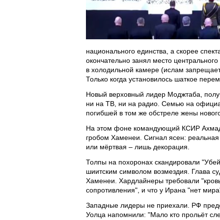
национального единства, а скорее спект
окончательно занял место центрального
в холодильной камере (ислам запрещает
Только когда установилось шаткое пере
Новый верховный лидер Моджтаба, получ
ни на ТВ, ни на радио. Семью на офици
погибшей в том же обстреле жены новог
На этом фоне командующий КСИР Ахмад 
гробом Хаменеи. Сигнал ясен: реальная 
или мёртвая – лишь декорация.
Толпы на похоронах скандировали "Убей
шиитским символом возмездия. Глава су
Хаменеи. Хардлайнеры требовали "кровь
сопротивления", и что у Ирана "нет мира
Западные лидеры не приехали. РФ пред
Уолца напомнили: "Мало кто прольёт сле