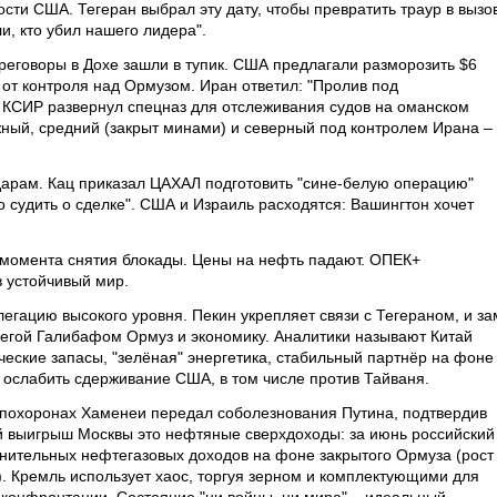
ти США. Тегеран выбрал эту дату, чтобы превратить траур в вызов
и, кто убил нашего лидера".
реговоры в Дохе зашли в тупик. США предлагали разморозить $6
з от контроля над Ормузом. Иран ответил: "Пролив под
КСИР развернул спецназ для отслеживания судов на оманском
ный, средний (закрыт минами) и северный под контролем Ирана –
дарам. Кац приказал ЦАХАЛ подготовить "сине-белую операцию"
 судить о сделке". США и Израиль расходятся: Вашингтон хочет
 момента снятия блокады. Цены на нефть падают. ОПЕК+
в устойчивый мир.
гацию высокого уровня. Пекин укрепляет связи с Тегераном, и за
егой Галибафом Ормуз и экономику. Аналитики называют Китай
еские запасы, "зелёная" энергетика, стабильный партнёр на фоне
ы ослабить сдерживание США, в том числе против Тайваня.
а похоронах Хаменеи передал соболезнования Путина, подтвердив
й выигрыш Москвы это нефтяные сверхдоходы: за июнь российский
нительных нефтегазовых доходов на фоне закрытого Ормуза (рост
. Кремль использует хаос, торгуя зерном и комплектующими для