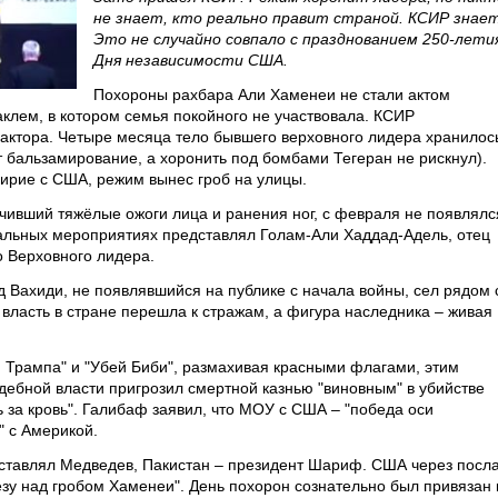
не знает, кто реально правит страной. КСИР знает
Это не случайно совпало с празднованием 250-лети
Дня независимости США.
Похороны рахбара Али Хаменеи не стали актом
аклем, в котором семья покойного не участвовала. КСИР
 актора. Четыре месяца тело бывшего верховного лидера хранилос
 бальзамирование, а хоронить под бомбами Тегеран не рискнул).
мирие с США, режим вынес гроб на улицы.
ивший тяжёлые ожоги лица и ранения ног, с февраля не появлялс
альных мероприятиях представлял Голам-Али Хаддад-Адель, отец
о Верховного лидера.
Вахиди, не появлявшийся на публике с начала войны, сел рядом 
власть в стране перешла к стражам, а фигура наследника – живая
 Трампа" и "Убей Биби", размахивая красными флагами, этим
дебной власти пригрозил смертной казнью "виновным" в убийстве
 за кровь". Галибаф заявил, что МОУ с США – "победа оси
" с Америкой.
ставлял Медведев, Пакистан – президент Шариф. США через посл
зу над гробом Хаменеи". День похорон сознательно был привязан 