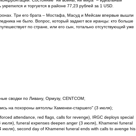
 конфронтации. Состояние "ни войны, ни мира" – идеальный
 укрепился и торгуется в районе 77,23 рублей за 1 USD.
ронах. Три его брата – Мостафа, Масуд и Мейсам впервые вышли
следника не было. Вопрос, который задают все иранцы: кто больше
путешествует по стране, или его сын, тотально отсутствующий уже
вные сводки по Ливану, Ормузу, CENTCOM;
вились на похороны аятоллы Хаменеи-старшего" (3 июля);
orced attendance, red flags, calls for revenge), IRGC deploys special
(3 июля), funeral expenses deepen anger (3 июля), Khamenei funeral
4 июля), second day of Khamenei funeral ends with calls to avenge his