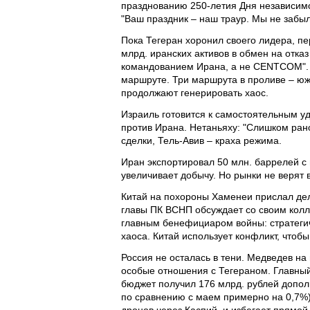
празднованию 250-летия Дня независимос
"Ваш праздник – наш траур. Мы не забыл
Пока Тегеран хоронил своего лидера, пе
млрд. иранских активов в обмен на отка
командованием Ирана, а не CENTCOM". 
маршруте. Три маршрута в проливе – юж
продолжают генерировать хаос.
Израиль готовится к самостоятельным у
против Ирана. Нетаньяху: "Слишком рано
сделки, Тель-Авив – краха режима.
Иран экспортировал 50 млн. баррелей с
увеличивает добычу. Но рынки не верят 
Китай на похороны Хаменеи прислал деле
главы ПК ВСНП обсуждает со своим колл
главным бенефициаром войны: стратегич
хаоса. Китай использует конфликт, чтоб
Россия не осталась в тени. Медведев н
особые отношения с Тегераном. Главны
бюджет получил 176 млрд. рублей допол
по сравнению с маем примерно на 0,7%)