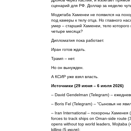
дронов через Каспий, и избегает прямой
сценарий для РФ. Доллар за неделю чуть
Моджтаба Хаменеи не появился на похо
под камеры к телу отца. Но главного на
умер – старший Хаменеи, тело которого 
четыре месяца?
Дипломатия пока работает.
Иран готов ждать.
Трамп – нет.
Но он вынужден.
А КСИР уже взял власть.
Источники (29 июня – 6 июля 2026)
– David Gendelman (Telegram) – ежедне
– Boris Fel (Telegram) – "Сыновья не я
– Iran International – похороны Хаменея (f
forces to track ships on Oman-side route 
opens without top world leaders, Mojtaba (
killing (5 июля);