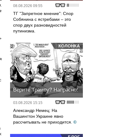
.
08.08.2026 09:55
я
ТГ "Запретное мнение": Спор
Собянина с ястребами – это
спор двух разновидностей
путинизма.
ь
КОЛОНКА
я
с
Верите Трампу? Напрасно!
03.08.2026 15:15
Александр Немец: На
Вашингтон Украине явно
рассчитывать не приходится.
©
а
к