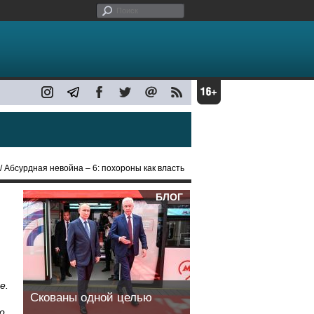
/ Абсурдная невойна – 6: похороны как власть
БЛОГ
е.
Скованы одной целью
о