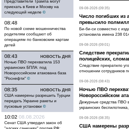
Представители Трампа могут
приехать в Киев и Москву на
09-08-2026 (09:35)
следующей неделе
©
Число погибших из 
превысило полмилл
08:48
По новой схеме мошенничества
Би-би-си совместно с из
родителям сообщают об
установила имена 238 014
операциям по банковским картам
детей
09-08-2026 (09:01)
Следствие прекрати
08:43
НОВОСТЬ ДНЯ
полицейских, слома
Ночью ПВО перехватила 153
Следствие прекратило уг
украинских БПЛА: под
отношении сотрудников п
Новороссийском атакована база
"Роснефти"
©
09-08-2026 (08:43)
08:35
Ночью ПВО перехват
НОВОСТЬ ДНЯ
Новороссийском ата
США намерены разрешить Турции
передать Украине ракеты и
Дежурные средства ПВО в 
пусковые установки
©
украинских беспилотника
10:02
08.08.2026
09-08-2026 (08:35)
Сенат США утвердил закон об
США намерены разре
"адских санкциях" против РФ: