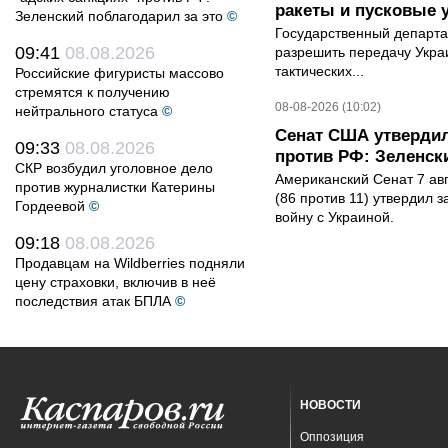
ракеты и пусковые 
Зеленский поблагодарил за это
©
Государственный департ
09:41
08.08.2026
разрешить передачу Украи
тактических...
Российские фигуристы массово
стремятся к получению
08-08-2026 (10:02)
нейтрального статуса
©
Сенат США утвердил
09:33
08.08.2026
против РФ: Зеленск
СКР возбудил уголовное дело
Американский Сенат 7 ав
против журналистки Катерины
(86 против 11) утвердил з
Гордеевой
©
войну с Украиной.
09:18
08.08.2026
Продавцам на Wildberries подняли
цену страховки, включив в неё
последствия атак БПЛА
©
НОВОСТИ
Оппозиция