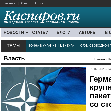
Главная
|
О нас
|
Архив
НОВОСТИ
СТАТЬИ
БЛОГИ
АВТОРЫ
В 
ТЕМЫ
ВОЙНА В УКРАИНЕ
|
ЦЕНЗУРА
|
ФОРУМ СВОБОДНОЙ 
Власть
Главная
/ Н
05-07-2026 (14
Герма
круп
паке
со с