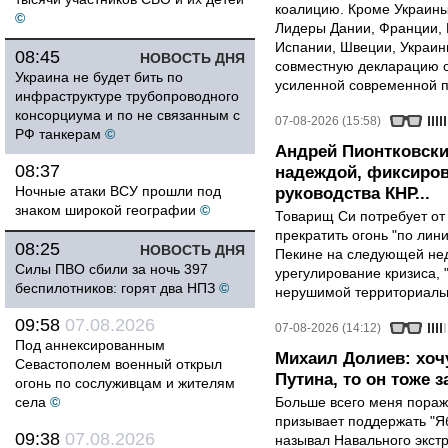
коалицию. Кроме Украины,
©
Лидеры Дании, Франции, 
Испании, Швеции, Украин
08:45
НОВОСТЬ ДНЯ
совместную декларацию о
Украина не будет бить по
усиленной современной п
инфраструктуре трубопроводного
консорциума и по не связанным с
07-08-2026 (15:58)
РФ танкерам
©
Андрей Пионтковски
08:37
надеждой, фиксиров
Ночные атаки ВСУ прошли под
руководства КНР...
знаком широкой географии
©
Товарищ Си потребует от
прекратить огонь "по лини
08:25
НОВОСТЬ ДНЯ
Пекине на следующей нед
Силы ПВО сбили за ночь 397
урегулирование кризиса, 
беспилотников: горят два НПЗ
©
нерушимой территориальн
09:58
07.08.2026
07-08-2026 (14:12)
Под аннексированным
Михаил Долиев: хочу
Севастополем военный открыл
Путина, то он тоже з
огонь по сослуживцам и жителям
села
©
Больше всего меня поража
призывает поддержать "Яб
09:38
07.08.2026
называл Навального экст