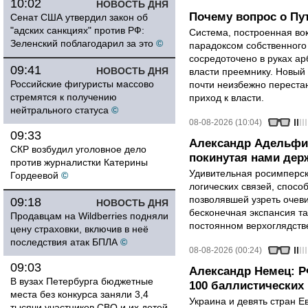
10:02
НОВОСТЬ ДНЯ
Почему вопрос о Пут
Сенат США утвердил закон об
"адских санкциях" против РФ:
Система, построенная вок
Зеленский поблагодарил за это
©
парадоксом собственного
сосредоточено в руках ар
09:41
НОВОСТЬ ДНЯ
власти преемнику. Новый 
Российские фигуристы массово
почти неизбежно перестан
стремятся к получению
приход к власти.
нейтрального статуса
©
08-08-2026 (10:04)
09:33
Александр Адельфи
СКР возбудил уголовное дело
покинутая нами держ
против журналистки Катерины
Удивительная росимперск
Гордеевой
©
логических связей, спосо
позволявшей узреть очев
09:18
НОВОСТЬ ДНЯ
бесконечная экспансия т
Продавцам на Wildberries подняли
постоянном верхоглядств
цену страховки, включив в неё
последствия атак БПЛА
©
08-08-2026 (00:24)
09:03
Александр Немец: Р
В вузах Петербурга бюджетные
100 баллистических 
места без конкурса заняли 3,4
Украина и девять стран 
тысячи участников СВО и их детей