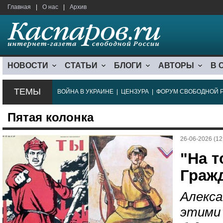
Главная
|
О нас
|
Архив
НОВОСТИ
СТАТЬИ
БЛОГИ
АВТОРЫ
В 
ТЕМЫ
ВОЙНА В УКРАИНЕ
|
ЦЕНЗУРА
|
ФОРУМ СВОБОДНОЙ 
Пятая колонка
26-06-2026 (12
"На т
Граж
Алекса
этими