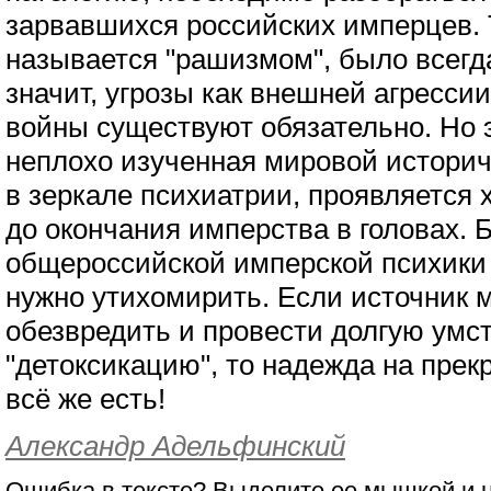
зарвавшихся российских имперцев. Т
называется "рашизмом", было всегда
значит, угрозы как внешней агрессии
войны существуют обязательно. Но э
неплохо изученная мировой историч
в зеркале психиатрии, проявляется х
до окончания имперства в головах. 
общероссийской имперской психики 
нужно утихомирить. Если источник 
обезвредить и провести долгую умс
"детоксикацию", то надежда на пре
всё же есть!
Александр Адельфинский
Ошибка в тексте? Выделите ее мышкой и