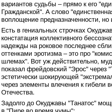
вариантов судьбы – прямо к его "ед
Гражданской". А слово "единственная
воплощение предназначенности, но и
Есть в гениальных строчках Окуджа
констатация коллективного бессозна
надежды на роковое последнее сбли
оттенками эротизма – это про "коми
шлемах". Вот уж действительно, му
показал фрейдовский "Эрос" через "
эстетически шокирующей "экстрема
через элементы влечения к гибели в
Отечества.
Задолго до Окуджавы "Танатос" мощ
в "Пире во время чумы":