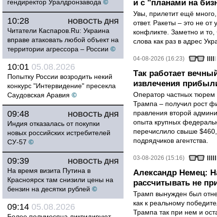
гендиректор Уралдронзавода
©
и с "планами на биз
Увы, прилетит ещё много,
10:28
НОВОСТЬ ДНЯ
ответ. Ракеты – это не от
Читатели Каспаров.Ru: Украина
конфликте. Заметно и то
вправе атаковать любой объект на
слова как раз в адрес Укра
территории агрессора – России
©
04-08-2026 (16:23)
10:01
05.08.2026
Так работает вечный
Попытку России возродить некий
извлечения прибыли
конкурс "Интервидение" пресекла
Оператор частных тюрем 
Саудовская Аравия
©
Трампа – получил рост ф
09:48
правления второй админи
НОВОСТЬ ДНЯ
опыта крупных федеральны
Индия отказалась от покупки
перечислило свыше $460,
новых российских истребителей
подрядчиков агентства.
СУ-57
©
03-08-2026 (15:16)
09:39
НОВОСТЬ ДНЯ
На время визита Путина в
Александр Немец: Н
Красноярск там снизили цены на
рассчитывать не пр
бензин на десятки рублей
©
Трамп вынужден был отнес
как к реальному победите
09:14
05.08.2026
Трампа так при нем и ост
Более полумесяца ликвидируют