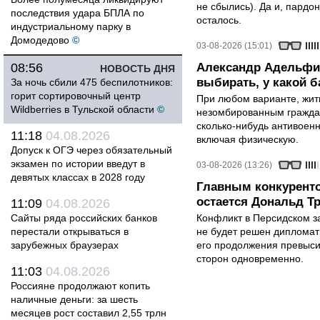
не сбылись). Да и, пардо
последствия удара БПЛА по
осталось.
индустриальному парку в
Домодедово
©
03-08-2026 (15:01)
08:56
Александр Адельфи
НОВОСТЬ ДНЯ
выбирать, у какой б
За ночь сбили 475 беспилотников:
горит сортировочный центр
При любом варианте, жит
Wildberries в Тульской области
©
незомбированным граждан
сколько-нибудь антивоен
11:18
04.08.2026
включая физическую.
Допуск к ОГЭ через обязательный
экзамен по истории введут в
03-08-2026 (13:26)
девятых классах в 2028 году
Главным конкурент
остается Дональд Т
11:09
04.08.2026
Сайты ряда российских банков
Конфликт в Персидском з
перестали открываться в
не будет решен дипломати
зарубежных браузерах
его продолжения превыси
сторон одновременно.
11:03
04.08.2026
Россияне продолжают копить
наличные деньги: за шесть
месяцев рост составил 2,55 трлн