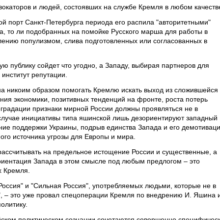
вокаторов и людей, состоявших на службе Кремля в любом качеств
ской порт Санкт-Петербурга периода его распила "авторитетными"
а, то ли подобранных на помойке Русского марша для работы в
лению популизмом, слива подготовленных или согласованных в
ю публику сойдет что угодно, а Западу, выбирая партнеров для
 институт репутации.
жна никоим образом помогать Кремлю искать выход из сложившейся
ния экономики, позитивных тенденций на фронте, роста потерь
еградации признаки мирной России должны проявляться не в
 случае инициативы типа яшинской лишь дезориентируют западный
ние поддержки Украины, подрыв единства Запада и его демотивац
ного источника угрозы для Европы и мира.
ассчитывать на предельное истощение России и существенные, а
риентация Запада в этом смысле под любым предлогом – это
х Кремля.
Россия" и "Сильная Россия", употребляемых людьми, которые не в
", – это уже провал спецоперации Кремля по внедрению И. Яшина 
олитику.
ском политическом сознании сочетаются совершенно специфичес