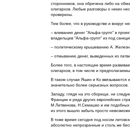
сторонников, она обречена либо на обм
олигархов. Любые разговоры о неких н
проверены.
Тем более, что в руководстве и вокруг 
– вливанию денег "Альфа-групп" в проек
владельцев "Альфа-групп" из под санкци
– политическому крышеванию А. Железня
– отмыванию денег, выведенных из латвий
Более того, в настоящее время развива
олигархов, в том числе и предполагаемы
В таком случае Яшин и Ко ввязываются н
значительно более серьезных вопросов.
Западу, глядя на это сборище, не следу
Франции и ряда других европейских стр
М.Литвинова, Н.Семашко и им подобных
из этого вышло забыть просто невозможн
В тоже время сегодня под носом литовск
абсолютно непрозрачные и столь же бес