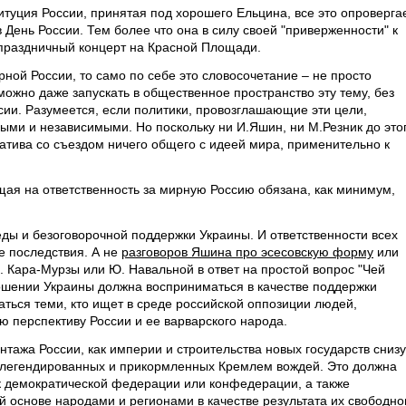
итуция России, принятая под хорошего Ельцина, все это опроверга
День России. Тем более что она в силу своей "приверженности" к
 праздничный концерт на Красной Площади.
рной России, то само по себе это словосочетание – не просто
можно даже запускать в общественное пространство эту тему, без
сии. Разумеется, если политики, провозглашающие эти цели,
ыми и независимыми. Но поскольку ни И.Яшин, ни М.Резник до это
иатива со съездом ничего общего с идеей мира, применительно к
ая на ответственность за мирную Россию обязана, как минимум,
еды и безоговорочной поддержки Украины. И ответственности всех
ее последствия. А не
разговоров Яшина про эсесовскую форму
или
. Кара-Мурзы или Ю. Навальной в ответ на простой вопрос "Чей
ошении Украины должна восприниматься в качестве поддержки
аться теми, кто ищет в среде российской оппозиции людей,
ю перспективу России и ее варварского народа.
нтажа России, как империи и строительства новых государств снизу
и легендированных и прикормленных Кремлем вождей. Это должна
демократической федерации или конфедерации, а также
 основе народами и регионами в качестве результата их свободно