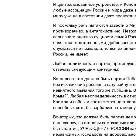
И централизованное устройство, и Конст
любые ассоциации России и мира даже в 
миру уже не в состоянии даже провести
И поскольку речь пытаются завести о Ми
противоречиво, а антагонистично. Невоз
серьезного анализа сущности самой Рос
являются ответственными, добросовестн
опускаться не пожелали, то вся их иниц
России, не имеет.
Любая политическая партия, претендующ
отвечать следующим критериям:
Во-первых, это должна быть партия Поб
без исключения россиян за эту войну и 
невнятного мычания того же И. Яшина, В
Крым?". Любая неопределенность в отн
Кремля и войны и соответственно отверг
способных хотя бы вербализовать мирну
Во-вторых, это должна быть партия демо
а не сверху, со стороны самозваных ил
быть партия, УЧРЕЖДЕНИЯ РОССИИ как 
независимых государств на добровольной