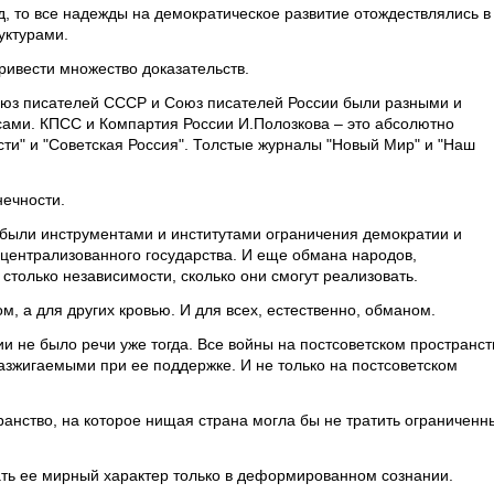
д, то все надежды на демократическое развитие отождествлялись в
уктурами.
ивести множество доказательств.
оюз писателей СССР и Союз писателей России были разными и
ми. КПСС и Компартия России И.Полозкова – это абсолютно
сти" и "Советская Россия". Толстые журналы "Новый Мир" и "Наш
нечности.
д были инструментами и институтами ограничения демократии и
 централизованного государства. И еще обмана народов,
 столько независимости, сколько они смогут реализовать.
м, а для других кровью. И для всех, естественно, обманом.
ии не было речи уже тогда. Все войны на постсоветском пространст
азжигаемыми при ее поддержке. И не только на постсоветском
ранство, на которое нищая страна могла бы не тратить ограниченн
ать ее мирный характер только в деформированном сознании.