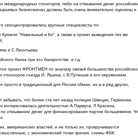
ан международных спонсоров, либо на отмывание денег российски
есырьевых бизнесменах должны быть очень внимательно оценены и
него сконцентрировались крупные специалисты по:
т Кремля "Навальный и Ко", а также в проект выведения тех же
й;
ка и С.Леонтьева;
ского банка при его банкротстве, и т.д.
ется проект ФРОНТМЕН по анализу связей большинства российских
х спонсоров съезда И. Яшина, с В.Путиным и его окружением.
е просто в традиционный для России обман, но и в ряд других,
ет забывать, что более ста лет назад полиция Швеции, Германии,
ан интересовалась деятельностью А.Парвуса, Л.Красина,
 по отмыванию денег для финансирования партии большевиков. Ч
о.
их, американских властей, и не только их, прокручиваются
смысленные, с экономический точки зрения, схемы ФБК.