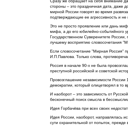
Сразу же обращает на себя внимание да
стороны – это праздничная дата, даже д
мирной России говорят во время развяза
подтверждающие ее агрессивность и не 
Это не просто проявление или дань миф
мифа, а до его юбилейно-событийного ур
Государственном Суверенитете России, 
лучшему восприятию словосочетания "М
Если словосочетание "Мирная Россия" пр
И.П.Павлова. Только слова, противореч
Россия в начале 90-х не была провозгла
преступной российской и советской исто
Провозглашение независимости России 12
демократии, который олицетворял в то в
И наоборот – это зависимость от Русской
бесконечный поиск смысла в бессмыслице
Идея Горбачёва при всех своих недоста
Идея России, наоборот, направлялась и
сути охранительной от попыток, прежде 