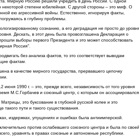
та. Мирную Россию решили учредить в День России. С одной
о некоторой степени юбилейная. С другой стороны – это миф. О
нной ею агрессивной войны. Естественно, игнорируя факты,
погружаясь в глубину проблемы.
ологизированному сознанию, а его деградация не просто до уровн
овня. Дескать, в этот день была провозглашена Декларация о
прошли выборы первого Президента и это может способствовать
ирная Россия".
одвигать без анализа фактов, то это соответствует выводам
ащие фактам.
шена в качестве мирного государства, прервавшего цепочку
рии.
 июня 1990 г. – это, прежде всего, независимость от того уровня
ремя М.С.Горбачев и союзный центр, с которым он ассоциировался
 Матрицы, это буксование в глубокой русской колее и это
 такого пути и такого существования.
тках, издержках, упущениях и ошибках была антиимперской.
сключительно против ослабевшего союзного центра и была по свое
всего, уравнять в правах союзные и автономные республики.