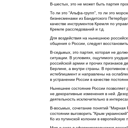
В-шестых, это не может быть партия про
То ли это "Альфа-групп", то ли это мор
бизнесменами из Бандитского Петербург
качестве инструментов Кремля по управ
Кремле расследований и т.д.
Для воздействия на нынешнюю российску
общения о России, следует восстановить
В-седьмых, это партия, которая не дол
ситуации. В условиях, ощутимого ухудше
российской армии и прочих признаков д
Берлине, а внутри страны. В противном
истеблишмент и направлены на ослабле
в устранении России в качестве постоян
Нынешнее состояние России позволяет р
не декоративные изменения в ней. Дезо
деятельность исключительно в интереса
В-восьмых, сочетание понятий "Мирная 
состоянии выговорить "Крым украинский
Ко из путинской колонии в европейскую п
Мир и сила в сформировавшемся россий