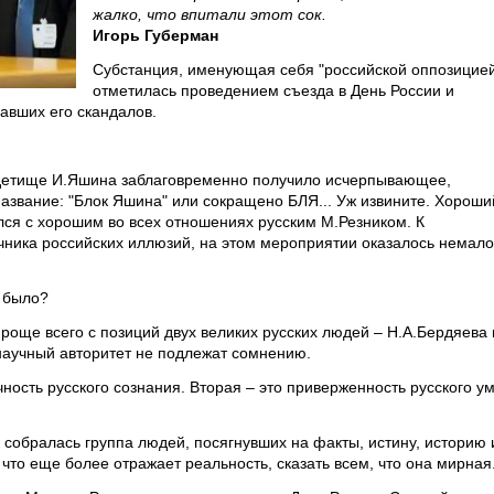
жалко, что впитали этот сок.
Игорь Губерман
Субстанция, именующая себя "российской оппозицие
отметилась проведением съезда в День России и
авших его скандалов.
 детище И.Яшина заблаговременно получило исчерпывающее,
звание: "Блок Яшина" или сокращено БЛЯ... Уж извините. Хороши
лся с хорошим во всех отношениях русским М.Резником. К
чника российских иллюзий, на этом мероприятии оказалось немало
о было?
проще всего с позиций двух великих русских людей – Н.А.Бердяева 
 научный авторитет не подлежат сомнению.
ность русского сознания. Вторая – это приверженность русского у
 собралась группа людей, посягнувших на факты, истину, историю 
то еще более отражает реальность, сказать всем, что она мирная