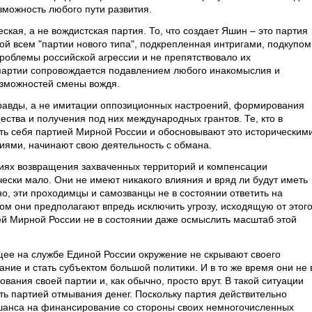
зможность любого пути развития.
ская, а не вождистская партия. То, что создает Яшин – это партия
ой всем "партии нового типа", подкрепленная интригами, подкупом
проблемы российской агрессии и не препятствовало их
артии сопровождается подавлением любого инакомыслия и
озможностей смены вождя.
правды, а не имитации оппозиционных настроений, формирования
ства и получения под них международных грантов. Те, кто в
ь себя партией Мирной России и обосновывают это историческими
иями, начинают свою деятельность с обмана.
иях возвращения захваченных территорий и компенсации
ески мало. Они не имеют никакого влияния и вряд ли будут иметь
о, эти проходимцы и самозванцы не в состоянии ответить на
ом они предполагают впредь исключить угрозу, исходящую от этог
й Мирной России не в состоянии даже осмыслить масштаб этой
щее на службе Единой России окружение не скрывают своего
ие и стать субъектом большой политики. И в то же время они не 
вания своей партии и, как обычно, просто врут. В такой ситуации
 партией отмывания денег. Поскольку партия действительно
шанса на финансирование со стороны своих немногочисленных