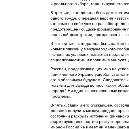
и реального выбора, гарантирующего во
В-третьих,– это должна быть демократиче
одного вождя, очередная версия известн
что само по себе уже не раз обостряло 
предотвращению. Даже формирование п
реальной демократии, прежде всего – в
В-четвертых – это должна быть партия 
новых иллюзий у международного сообще
нынешних условиях пытаются представит
социологическими и прочими манипуляц
Россиян, поддерживающих мир на услов
причиненного Украине ущерба, статистич
его в обозримом будущем. Следовательн
главный для Запада вопрос: каким образ
народа? Ни один из новоявленных вожде
проблемы.
В-пятых, Яшин и его ближайшее, состоя
желания получить международное признан
состоянии раскрыть источники финансиро
формирующаяся партия рискует прослыть
мирной России не имеет ни малейшего 