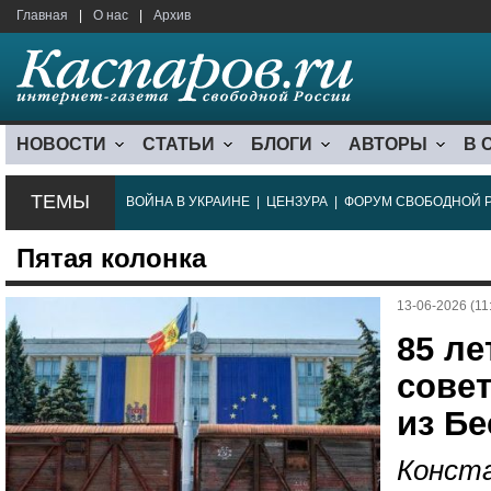
Главная
|
О нас
|
Архив
НОВОСТИ
СТАТЬИ
БЛОГИ
АВТОРЫ
В 
ТЕМЫ
ВОЙНА В УКРАИНЕ
|
ЦЕНЗУРА
|
ФОРУМ СВОБОДНОЙ 
Пятая колонка
13-06-2026 (11
85 ле
сове
из Б
Конста