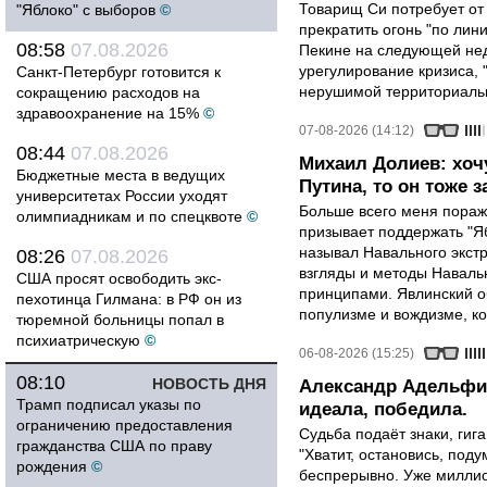
Товарищ Си потребует от
"Яблоко" с выборов
©
прекратить огонь "по лини
08:58
07.08.2026
Пекине на следующей нед
урегулирование кризиса, 
Санкт-Петербург готовится к
нерушимой территориальн
сокращению расходов на
здравоохранение на 15%
©
07-08-2026 (14:12)
08:44
07.08.2026
Михаил Долиев: хочу
Бюджетные места в ведущих
Путина, то он тоже з
университетах России уходят
Больше всего меня поража
олимпиадникам и по спецквоте
©
призывает поддержать "Яб
называл Навального экст
08:26
07.08.2026
взгляды и методы Наваль
США просят освободить экс-
принципами. Явлинский о
пехотинца Гилмана: в РФ он из
популизме и вождизме, ко
тюремной больницы попал в
психиатрическую
©
06-08-2026 (15:25)
08:10
НОВОСТЬ ДНЯ
Александр Адельфин
Трамп подписал указы по
идеала, победила.
ограничению предоставления
Судьба подаёт знаки, гига
гражданства США по праву
"Хватит, остановись, поду
рождения
©
беспрерывно. Уже миллио