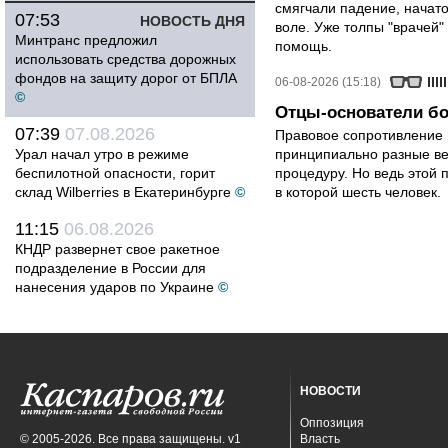
смягчали падение, начато
07:53
НОВОСТЬ ДНЯ
воле. Уже толпы "врачей
Минтранс предложил
помощь.
использовать средства дорожных
фондов на защиту дорог от БПЛА
06-08-2026 (15:18)
©
Отцы-основатели бо
07:39
07.08.2026
Правовое сопротивление 
Урал начал утро в режиме
принципиально разные ве
беспилотной опасности, горит
процедуру. Но ведь этой 
склад Wilberries в Екатеринбурге
©
в которой шесть человек.
11:15
06.08.2026
КНДР развернет свое ракетное
подразделение в России для
нанесения ударов по Украине
©
НОВОСТИ
Оппозиция
© 2005-2026. Все права защищены. v1
Власть