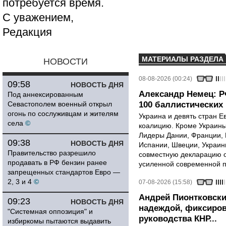
потребуется время.
С уважением,
Редакция
МАТЕРИАЛЫ РАЗДЕЛА
НОВОСТИ
08-08-2026 (00:24)
09:58
НОВОСТЬ ДНЯ
Александр Немец: Р
Под аннексированным
Севастополем военный открыл
100 баллистических 
огонь по сослуживцам и жителям
Украина и девять стран 
села
©
коалицию. Кроме Украины,
Лидеры Дании, Франции, 
09:38
НОВОСТЬ ДНЯ
Испании, Швеции, Украин
Правительство разрешило
совместную декларацию о
продавать в РФ бензин ранее
усиленной современной п
запрещенных стандартов Евро —
2, 3 и 4
©
07-08-2026 (15:58)
Андрей Пионтковски
09:23
НОВОСТЬ ДНЯ
надеждой, фиксиров
"Системная оппозиция" и
руководства КНР...
избиркомы пытаются выдавить