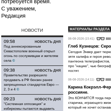
потребуется время.
С уважением,
Редакция
МАТЕРИАЛЫ РАЗДЕЛА
НОВОСТИ
06-08-2026 (15:41)
09:58
НОВОСТЬ ДНЯ
Глеб Кузнецов: Серо
Под аннексированным
Севастополем военный открыл
Сегодня Энвер дает тюрк
огонь по сослуживцам и жителям
зятя халифа и героя рево
села
©
пантеона телеграфистов,
про "нацию", чью биограф
09:38
НОВОСТЬ ДНЯ
постят.
Правительство разрешило
продавать в РФ бензин ранее
06-08-2026 (14:11)
запрещенных стандартов Евро —
Карина Кокрэлл-Фер
2, 3 и 4
©
россияне.
Это КОНЧИТСЯ тогда пере
09:23
НОВОСТЬ ДНЯ
старичка, играющего жизн
"Системная оппозиция" и
который не хочет останавл
избиркомы пытаются выдавить