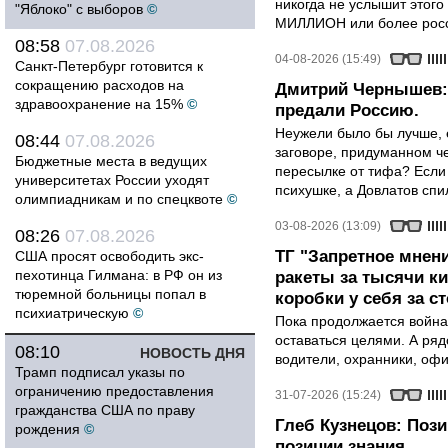
никогда не услышит этого
"Яблоко" с выборов
©
МИЛЛИОН или более росси
08:58
07.08.2026
04-08-2026 (15:49)
Санкт-Петербург готовится к
сокращению расходов на
Дмитрий Чернышев: 
здравоохранение на 15%
©
предали Россию.
Неужели было бы лучше, 
08:44
07.08.2026
заговоре, придуманном че
Бюджетные места в ведущих
пересылке от тифа? Если
университетах России уходят
психушке, а Довлатов спи
олимпиадникам и по спецквоте
©
03-08-2026 (13:09)
08:26
07.08.2026
ТГ "Запретное мнени
США просят освободить экс-
пехотинца Гилмана: в РФ он из
ракеты за тысячи ки
тюремной больницы попал в
коробки у себя за с
психиатрическую
©
Пока продолжается война
оставаться целями. А ряд
08:10
НОВОСТЬ ДНЯ
водители, охранники, оф
Трамп подписал указы по
ограничению предоставления
31-07-2026 (15:24)
гражданства США по праву
Глеб Кузнецов: Поз
рождения
©
позиции знания.