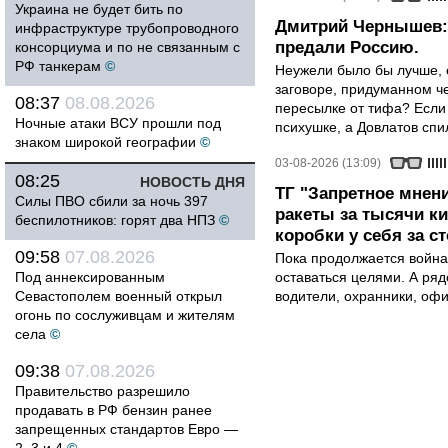
Украина не будет бить по
Дмитрий Чернышев: 
инфраструктуре трубопроводного
предали Россию.
консорциума и по не связанным с
РФ танкерам
©
Неужели было бы лучше, 
заговоре, придуманном че
08:37
08.08.2026
пересылке от тифа? Если
Ночные атаки ВСУ прошли под
психушке, а Довлатов спи
знаком широкой географии
©
03-08-2026 (13:09)
08:25
НОВОСТЬ ДНЯ
ТГ "Запретное мнени
Силы ПВО сбили за ночь 397
ракеты за тысячи ки
беспилотников: горят два НПЗ
©
коробки у себя за с
09:58
07.08.2026
Пока продолжается война
Под аннексированным
оставаться целями. А ряд
Севастополем военный открыл
водители, охранники, оф
огонь по сослуживцам и жителям
села
©
09:38
07.08.2026
Правительство разрешило
продавать в РФ бензин ранее
запрещенных стандартов Евро —