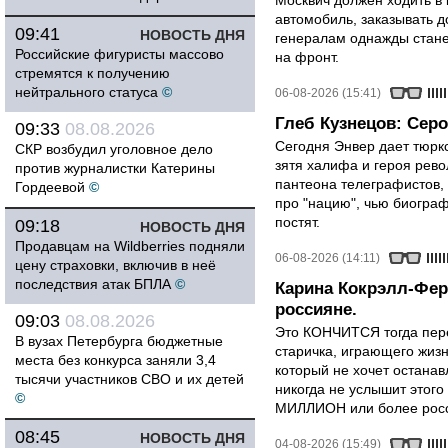
Москвич должен ходить в 
автомобиль, заказывать д
09:41
НОВОСТЬ ДНЯ
генералам однажды стане
Российские фигуристы массово
на фронт.
стремятся к получению
нейтрального статуса
©
06-08-2026 (15:41)
Глеб Кузнецов: Серо
09:33
08.08.2026
Сегодня Энвер дает тюрк
СКР возбудил уголовное дело
зятя халифа и героя рево
против журналистки Катерины
пантеона телеграфистов,
Гордеевой
©
про "нацию", чью биограф
постят.
09:18
НОВОСТЬ ДНЯ
Продавцам на Wildberries подняли
06-08-2026 (14:11)
цену страховки, включив в неё
последствия атак БПЛА
©
Карина Кокрэлл-Фер
россияне.
09:03
08.08.2026
Это КОНЧИТСЯ тогда пере
В вузах Петербурга бюджетные
старичка, играющего жизн
места без конкурса заняли 3,4
который не хочет останавл
тысячи участников СВО и их детей
никогда не услышит этого
©
МИЛЛИОН или более росси
08:45
НОВОСТЬ ДНЯ
04-08-2026 (15:49)