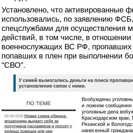
Установлено, что активированные ф
использовались, по заявлению ФСБ
спецслужбами для осуществления 
действий, в том числе, в отношении
военнослужащих ВС РФ, пропавших 
попавших в плен при выполнении бо
"СВО".
У семей вымогались деньги на поиск пропавши
установление связи с ними.
Возбуждены уголовные
ПО ТЕМЕ
и ложном сообщении 
уголовные дела вобу
Новая схема обмана:
09-06-2026
Краснодарском крае, 
мошенники выдают себя за
Рязанской и Вологод
попутчиков пассажиров и просят у
нанесенный граждана
родных помощи для них