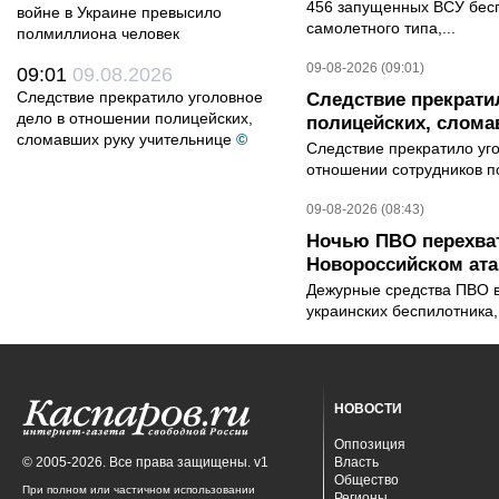
456 запущенных ВСУ бес
войне в Украине превысило
самолетного типа,...
полмиллиона человек
09-08-2026 (09:01)
09:01
09.08.2026
Следствие прекратило уголовное
Следствие прекрати
дело в отношении полицейских,
полицейских, слома
сломавших руку учительнице
©
Следствие прекратило уг
отношении сотрудников п
09-08-2026 (08:43)
Ночью ПВО перехват
Новороссийском ата
Дежурные средства ПВО в 
украинских беспилотника
НОВОСТИ
Оппозиция
© 2005-2026. Все права защищены. v1
Власть
Общество
При полном или частичном использовании
Регионы