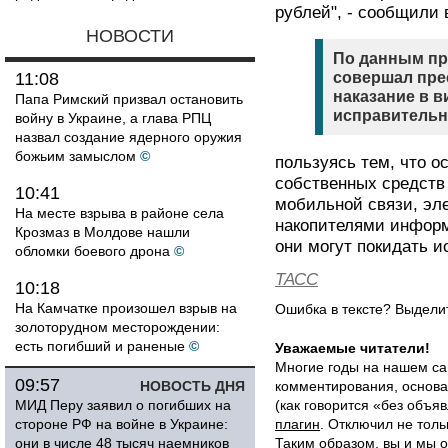
рублей", - сообщили
НОВОСТИ
По данным пр
11:08
совершал пре
наказание в 
Папа Римский призвал остановить
исправительн
войну в Украине, а глава РПЦ
назвал создание ядерного оружия
божьим замыслом
©
пользуясь тем, что о
собственных средств
10:41
мобильной связи, эл
На месте взрыва в районе села
накопителями информ
Крозмаз в Молдове нашли
они могут покидать и
обломки боевого дрона
©
ТАСС
10:18
На Камчатке произошел взрыв на
Ошибка в тексте? Выдел
золоторудном месторождении:
есть погибший и раненые
©
Уважаемые читатели!
Многие годы на нашем са
09:57
НОВОСТЬ ДНЯ
комментирования, основа
МИД Перу заявил о погибших на
(как говорится «без объ
стороне РФ на войне в Украине:
плагин
. Отключил не толь
они в числе 48 тысяч наемников
Таким образом, вы и мы о