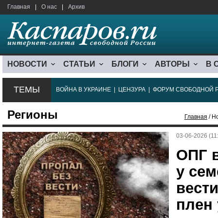
Главная
|
О нас
|
Архив
НОВОСТИ
СТАТЬИ
БЛОГИ
АВТОРЫ
В 
ТЕМЫ
ВОЙНА В УКРАИНЕ
|
ЦЕНЗУРА
|
ФОРУМ СВОБОДНОЙ 
Регионы
Главная
/ Н
03-06-2026 (11
ОПГ 
у се
вест
плен