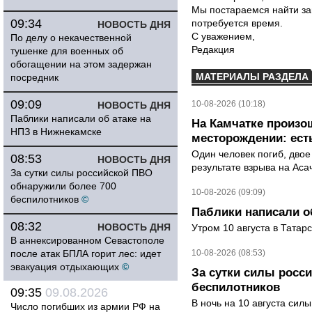
Мы постараемся найти за
09:34
потребуется время.
НОВОСТЬ ДНЯ
С уважением,
По делу о некачественной
Редакция
тушенке для военных об
обогащении на этом задержан
МАТЕРИАЛЫ РАЗДЕЛА
посредник
09:09
10-08-2026 (10:18)
НОВОСТЬ ДНЯ
Паблики написали об атаке на
На Камчатке произо
НПЗ в Нижнекамске
месторождении: ест
Один человек погиб, двое
08:53
НОВОСТЬ ДНЯ
результате взрыва на Ас
За сутки силы российской ПВО
обнаружили более 700
10-08-2026 (09:09)
беспилотников
©
Паблики написали о
08:32
НОВОСТЬ ДНЯ
Утром 10 августа в Татар
В аннексированном Севастополе
после атак БПЛА горит лес: идет
10-08-2026 (08:53)
эвакуация отдыхающих
©
За сутки силы росс
беспилотников
09:35
09.08.2026
В ночь на 10 августа си
Число погибших из армии РФ на