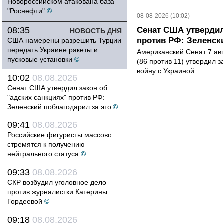
Новороссийском атакована база
"Роснефти"
©
08-08-2026 (10:02)
08:35
Сенат США утвердил
НОВОСТЬ ДНЯ
против РФ: Зеленск
США намерены разрешить Турции
передать Украине ракеты и
Американский Сенат 7 ав
пусковые установки
©
(86 против 11) утвердил з
войну с Украиной.
10:02
08.08.2026
Сенат США утвердил закон об
"адских санкциях" против РФ:
Зеленский поблагодарил за это
©
09:41
08.08.2026
Российские фигуристы массово
стремятся к получению
нейтрального статуса
©
09:33
08.08.2026
СКР возбудил уголовное дело
против журналистки Катерины
Гордеевой
©
09:18
08.08.2026