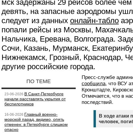
мск задержаны 29 рейсов более чем
девять, на запасные аэродромы ушл
следует из данных
онлайн-табло
аэр
попали рейсы из Москвы, Махачкал
Нальчика, Еревана, Волгограда. За
Сочи, Казань, Мурманск, Екатеринбу
Нижнекамск, Грозный, Краснодар, Ч
другие российские города.
Пресс-службе админи
ПО ТЕМЕ
сообщила
, что ВСУ 
Кронштадте, Кировск
В Санкт-Петербурге
23-06-2026
Отмечается, что в н
начали расставлять укрытия от
последствий.
беспилотников
Главный военно-
16-06-2026
В ходе атаки 
морской парад, видимо, опять
человек, поги
отменен: в Петербурге слишком
опасно