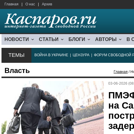
Главная
|
О нас
|
Архив
НОВОСТИ
СТАТЬИ
БЛОГИ
АВТОРЫ
В 
ТЕМЫ
ВОЙНА В УКРАИНЕ
|
ЦЕНЗУРА
|
ФОРУМ СВОБОДНОЙ 
Власть
Главная
/ Н
03-06-2026 (08
ПМЭФ
на Са
пост
заде