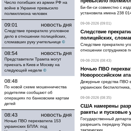
превысило полмилл
Число погибших из армии РФ на
Би-би-си совместно с из
войне в Украине превысило
установила имена 238 014
полмиллиона человек
09-08-2026 (09:01)
09:01
НОВОСТЬ ДНЯ
Следствие прекратило уголовное
Следствие прекрати
дело в отношении полицейских,
полицейских, слома
сломавших руку учительнице
©
Следствие прекратило уг
отношении сотрудников п
08:54
НОВОСТЬ ДНЯ
Представители Трампа могут
09-08-2026 (08:43)
приехать в Киев и Москву на
Ночью ПВО перехват
следующей неделе
©
Новороссийском ата
08:48
Дежурные средства ПВО в 
По новой схеме мошенничества
украинских беспилотника
родителям сообщают об
операциях по банковским картам
09-08-2026 (08:35)
детей
США намерены разре
ракеты и пусковые 
08:43
НОВОСТЬ ДНЯ
Государственный департ
Ночью ПВО перехватила 153
разрешить передачу Украи
украинских БПЛА: под
тактических...