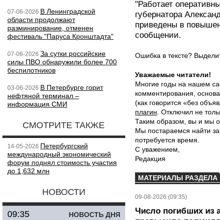
"Работает оперативн
В Ленинградской
07-06-2026
губернатора Алексан
области продолжают
приведены в повышен
разминирование, отменен
сообщении.
фестиваль "Паруса Кронштадта"
За сутки российские
07-06-2026
Ошибка в тексте? Выдел
силы ПВО обнаружили более 700
беспилотников
Уважаемые читатели!
Многие годы на нашем са
В Петербурге горит
03-06-2026
комментирования, основа
нефтяной терминал –
(как говорится «без объ
информация СМИ
плагин
. Отключил не толь
Таким образом, вы и мы о
СМОТРИТЕ ТАКЖЕ
Мы постараемся найти за
потребуется время.
Петербургский
14-05-2026
С уважением,
международный экономический
Редакция
форум поднял стоимость участия
до 1,632 млн
МАТЕРИАЛЫ РАЗДЕЛА
НОВОСТИ
09-08-2026 (09:35)
Число погибших из 
09:35
НОВОСТЬ ДНЯ