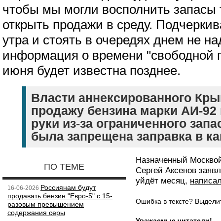
чтобы мы могли восполнить запасы 
открыть продажи в среду. Подчеркив
утра и стоять в очередях днем не на
информация о времени "свободной 
июня будет известна позднее.
Власти аннексированного Кры
продажу бензина марки АИ-92 
руки из-за ограниченного запа
была запрещена заправка в ка
Назначенный Москвой
ПО ТЕМЕ
Сергей Аксенов заяв
уйдёт месяц,
написа
Россиянам будут
16-06-2026
продавать бензин "Евро-5" с 15-
Ошибка в тексте? Выдел
разовым превышением
содержания серы
Уважаемые читатели!