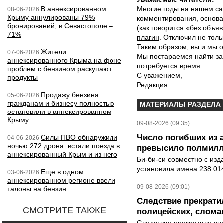
В аннексированном
Многие годы на нашем са
08-06-2026
Крыму аннулированы 79%
комментирования, основа
бронирований, в Севастополе –
(как говорится «без объ
71%
плагин
. Отключил не толь
Таким образом, вы и мы о
Жители
07-06-2026
Мы постараемся найти за
аннексированного Крыма на фоне
потребуется время.
проблем с бензином раскупают
С уважением,
продукты
Редакция
Продажу бензина
05-06-2026
гражданам и бизнесу полностью
МАТЕРИАЛЫ РАЗДЕЛА
остановили в аннексированном
Крыму
09-08-2026 (09:35)
Число погибших из 
Силы ПВО обнаружили
04-06-2026
ночью 272 дрона: встали поезда в
превысило полмилл
аннексированный Крым и из него
Би-би-си совместно с из
установила имена 238 014
Еще в одном
03-06-2026
аннексированном регионе ввели
09-08-2026 (09:01)
талоны на бензин
Следствие прекрати
СМОТРИТЕ ТАКЖЕ
полицейских, слома
Следствие прекратило уг