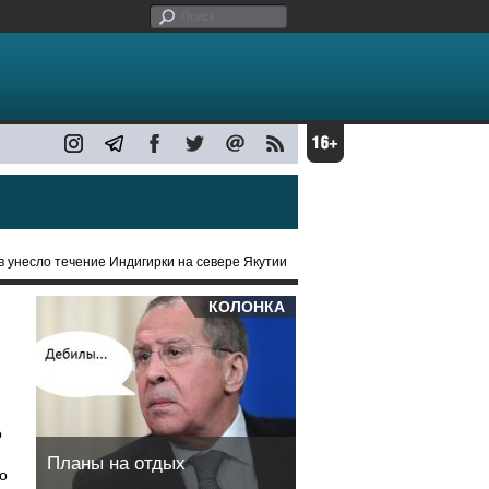
в унесло течение Индигирки на севере Якутии
КОЛОНКА
о
Планы на отдых
о