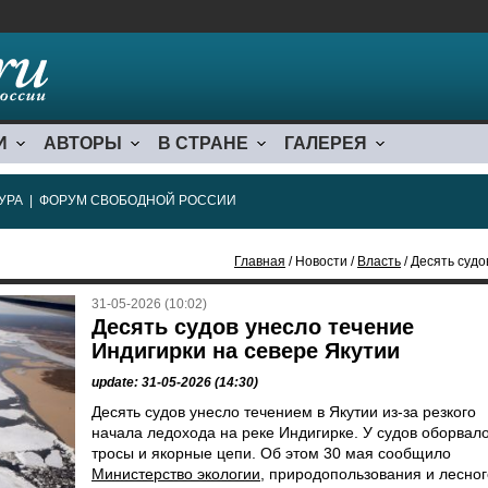
И
АВТОРЫ
В СТРАНЕ
ГАЛЕРЕЯ
УРА
|
ФОРУМ СВОБОДНОЙ РОССИИ
Главная
/ Новости /
Власть
/ Десять судо
31-05-2026 (10:02)
Десять судов унесло течение
Индигирки на севере Якутии
update: 31-05-2026 (14:30)
Десять судов унесло течением в Якутии из-за резкого
начала ледохода на реке Индигирке. У судов оборвал
тросы и якорные цепи. Об этом 30 мая сообщило
Министерство экологии
, природопользования и лесног