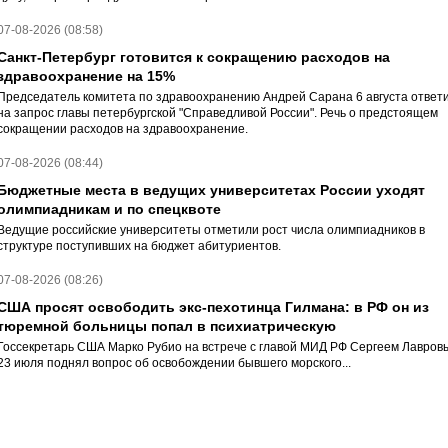
07-08-2026 (08:58)
Санкт-Петербург готовится к сокращению расходов на
здравоохранение на 15%
Председатель комитета по здравоохранению Андрей Сарана 6 августа ответ
на запрос главы петербургской "Справедливой России". Речь о предстоящем
сокращении расходов на здравоохранение.
07-08-2026 (08:44)
Бюджетные места в ведущих университетах России уходят
олимпиадникам и по спецквоте
Ведущие российские университеты отметили рост числа олимпиадников в
структуре поступивших на бюджет абитуриентов.
07-08-2026 (08:26)
США просят освободить экс-пехотинца Гилмана: в РФ он из
тюремной больницы попал в психиатрическую
Госсекретарь США Марко Рубио на встрече с главой МИД РФ Сергеем Лавров
23 июля поднял вопрос об освобождении бывшего морского...