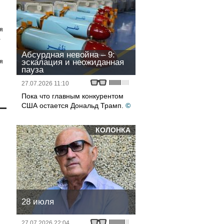
я
а
Абсурдная невойна – 9:
эскалация и неожиданная
я
пауза
27.07.2026 11:10
Пока что главным конкурентом
США остается Дональд Трамп.
©
КОЛОНКА
28 июля
27.07.2026 22:04