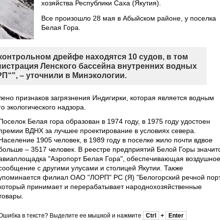
хозяйства Республики Саха (Якутия).
Все произошло 28 мая в Абыйском районе, у поселка
Белая Гора.
контрольном дрейфе находятся 10 судов, в том
нистрация Ленского бассейна внутренних водных
П“", – уточнили в Минэкологии.
ено признаков загрязнения Индигирки, которая является водным
о экологического надзора.
Поселок Белая гора образован в 1974 году, в 1975 году удостоен
премии ВДНХ за лучшее проектирование в условиях севера.
Население 1905 человек, в 1989 году в поселке жило почти вдвое
больше – 3517 человек. В реестре предприятий Белой Горы значит
авиаплощадка "Аэропорт Белая Гора", обеспечивающая воздушно
сообщение с другими улусами и столицей Якутии. Также
упоминается филиал ОАО "ЛОРП" РС (Я) "Белогорский речной порт
который принимает и перерабатывает народнохозяйственные
товары.
Ошибка в тексте? Выделите ее мышкой и нажмите
Ctrl
+
Enter