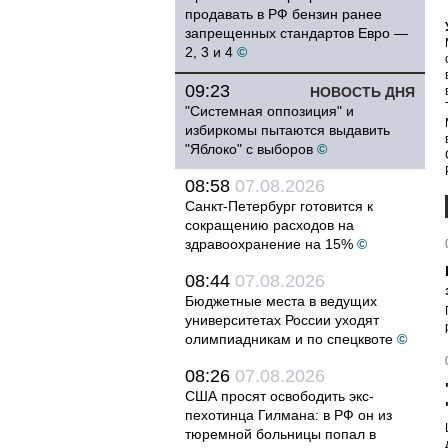
продавать в РФ бензин ранее
запрещенных стандартов Евро —
2, 3 и 4
©
09:23
НОВОСТЬ ДНЯ
"Системная оппозиция" и
избиркомы пытаются выдавить
"Яблоко" с выборов
©
08:58
07.08.2026
Санкт-Петербург готовится к
сокращению расходов на
здравоохранение на 15%
©
08:44
07.08.2026
Бюджетные места в ведущих
университетах России уходят
олимпиадникам и по спецквоте
©
08:26
07.08.2026
США просят освободить экс-
пехотинца Гилмана: в РФ он из
тюремной больницы попал в