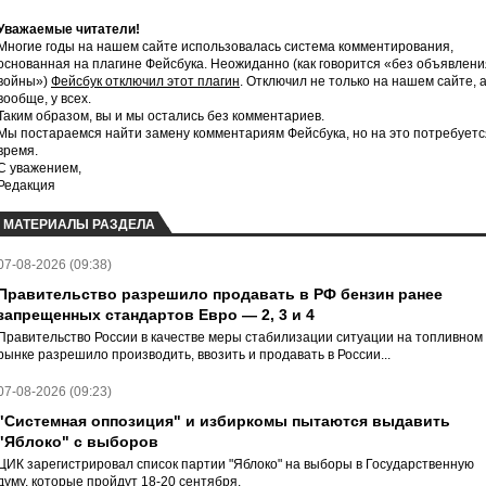
Уважаемые читатели!
Многие годы на нашем сайте использовалась система комментирования,
основанная на плагине Фейсбука. Неожиданно (как говорится «без объявлени
войны»)
Фейсбук отключил этот плагин
. Отключил не только на нашем сайте, 
вообще, у всех.
Таким образом, вы и мы остались без комментариев.
Мы постараемся найти замену комментариям Фейсбука, но на это потребуетс
время.
С уважением,
Редакция
МАТЕРИАЛЫ РАЗДЕЛА
07-08-2026 (09:38)
Правительство разрешило продавать в РФ бензин ранее
запрещенных стандартов Евро — 2, 3 и 4
Правительство России в качестве меры стабилизации ситуации на топливном
рынке разрешило производить, ввозить и продавать в России...
07-08-2026 (09:23)
"Системная оппозиция" и избиркомы пытаются выдавить
"Яблоко" с выборов
ЦИК зарегистрировал список партии "Яблоко" на выборы в Государственную
думу, которые пройдут 18-20 сентября.