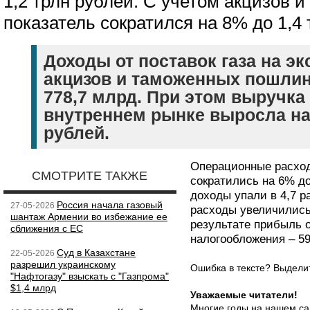
1,2 трлн рублей. С учетом акцизов
показатель сократился на 8% до 1,4 
Доходы от поставок газа на эк
акцизов и таможенных пошлин
778,7 млрд. При этом выручка 
внутреннем рынке выросла на
рублей.
Операционные расход
СМОТРИТЕ ТАКЖЕ
сократились на 6% до
доходы упали в 4,7 р
Россия начала газовый
27-05-2026
расходы увеличились
шантаж Армении во избежание ее
результате прибыль 
сближения с ЕС
налогообложения – 5
Суд в Казахстане
22-05-2026
разрешил украинскому
Ошибка в тексте? Выдел
"Нафтогазу" взыскать с "Газпрома"
$1,4 млрд
Уважаемые читатели!
Многие годы на нашем са