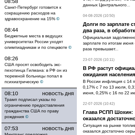
08:58
данных Центрального...
Санкт-Петербург готовится к
сокращению расходов на
04-08-2026 (10:50)
здравоохранение на 15%
©
Долги по зарплате 
08:44
два раза, в обработк
Бюджетные места в ведущих
Официальная задолженнос
университетах России уходят
зарплате по итогам июня 
олимпиадникам и по спецквоте
©
раза превышает...
08:26
23-07-2026 (10:11)
США просят освободить экс-
В РФ растут офици
пехотинца Гилмана: в РФ он из
ожидания населени
тюремной больницы попал в
В России инфляция с 14 
психиатрическую
©
0,17% с 7 по 13 июля, 0,
08:10
июня, 0,25% с 16 по 22 ию
НОВОСТЬ ДНЯ
Трамп подписал указы по
22-07-2026 (10:42)
ограничению предоставления
гражданства США по праву
Глава РСПП Шохин: 
рождения
©
оказался достаточн
Ситуация на рынке топли
07:53
НОВОСТЬ ДНЯ
оказался достаточно сер
Минтранс предложил