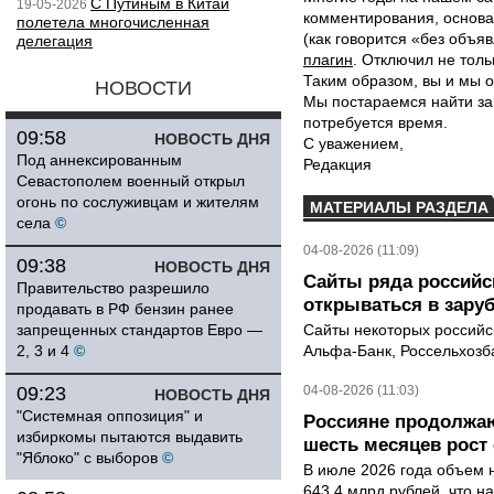
С Путиным в Китай
19-05-2026
комментирования, основа
полетела многочисленная
(как говорится «без объ
делегация
плагин
. Отключил не толь
Таким образом, вы и мы о
НОВОСТИ
Мы постараемся найти за
потребуется время.
09:58
НОВОСТЬ ДНЯ
С уважением,
Под аннексированным
Редакция
Севастополем военный открыл
огонь по сослуживцам и жителям
МАТЕРИАЛЫ РАЗДЕЛА
села
©
04-08-2026 (11:09)
09:38
НОВОСТЬ ДНЯ
Сайты ряда российс
Правительство разрешило
открываться в зару
продавать в РФ бензин ранее
запрещенных стандартов Евро —
Сайты некоторых российск
2, 3 и 4
©
Альфа-Банк, Россельхозба
09:23
04-08-2026 (11:03)
НОВОСТЬ ДНЯ
"Системная оппозиция" и
Россияне продолжаю
избиркомы пытаются выдавить
шесть месяцев рост 
"Яблоко" с выборов
©
В июле 2026 года объем 
643,4 млрд рублей, что н