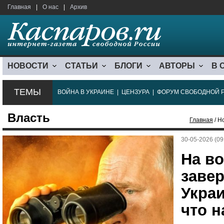
Главная
|
О нас
|
Архив
НОВОСТИ
СТАТЬИ
БЛОГИ
АВТОРЫ
В 
ТЕМЫ
ВОЙНА В УКРАИНЕ
|
ЦЕНЗУРА
|
ФОРУМ СВОБОДНОЙ 
Власть
Главная
/ Н
30-05-2026 (09
На во
заве
Украи
что н