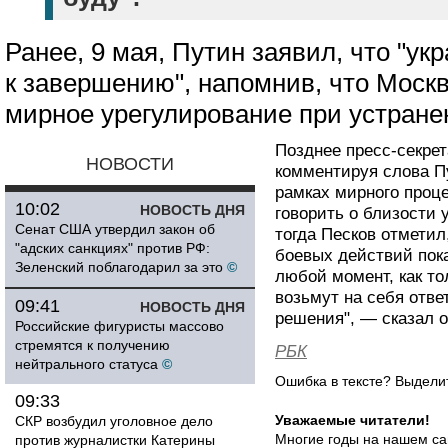
Ранее, 9 мая, Путин заявил, что "ук
к завершению", напомнив, что Москв
мирное урегулирование при устране
Позднее пресс-секре
НОВОСТИ
комментируя слова Пу
рамках мирного проце
10:02
НОВОСТЬ ДНЯ
говорить о близости 
Сенат США утвердил закон об
тогда Песков отметил
"адских санкциях" против РФ:
боевых действий пока
Зеленский поблагодарил за это
©
любой момент, как то
возьмут на себя отв
09:41
НОВОСТЬ ДНЯ
решения", — сказал о
Российские фигуристы массово
стремятся к получению
РБК
нейтрального статуса
©
Ошибка в тексте? Выдел
09:33
Уважаемые читатели!
СКР возбудил уголовное дело
Многие годы на нашем са
против журналистки Катерины