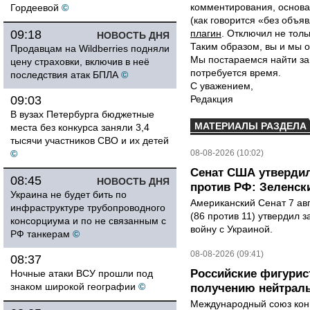
комментирования, основа
Гордеевой
©
(как говорится «без объ
09:18
плагин
. Отключил не толь
НОВОСТЬ ДНЯ
Таким образом, вы и мы о
Продавцам на Wildberries подняли
Мы постараемся найти за
цену страховки, включив в неё
потребуется время.
последствия атак БПЛА
©
С уважением,
09:03
Редакция
В вузах Петербурга бюджетные
МАТЕРИАЛЫ РАЗДЕЛА
места без конкурса заняли 3,4
тысячи участников СВО и их детей
©
08-08-2026 (10:02)
Сенат США утвердил
08:45
НОВОСТЬ ДНЯ
против РФ: Зеленск
Украина не будет бить по
Американский Сенат 7 ав
инфраструктуре трубопроводного
(86 против 11) утвердил з
консорциума и по не связанным с
войну с Украиной.
РФ танкерам
©
08-08-2026 (09:41)
08:37
Российские фигурис
Ночные атаки ВСУ прошли под
знаком широкой географии
©
получению нейтраль
Международный союз конь