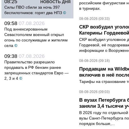
08:25
НОВОСТЬ ДНЯ
российским фигуристам н
Силы ПВО сбили за ночь 397
в турнирах.
беспилотников: горят два НПЗ
©
08-08-2026 (09:33)
09:58
07.08.2026
СКР возбудил уголо
Под аннексированным
Катерины Гордеево
Севастополем военный открыл
СКР возбудил уголовное 
огонь по сослуживцам и жителям
Гордеевой, её подозрева
села
©
информации о Вооруженн
09:38
07.08.2026
08-08-2026 (09:18)
Правительство разрешило
продавать в РФ бензин ранее
Продавцам на Wildbe
запрещенных стандартов Евро —
включив в неё посл
2, 3 и 4
©
Тарифы на страхование то
08-08-2026 (09:03)
В вузах Петербурга
заняли 3,4 тысячи у
В 2026 году по отдельной
вузы Санкт-Петербурга по
порядок больше,...