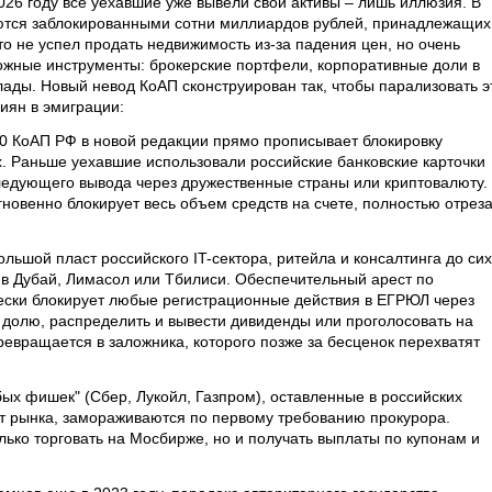
026 году все уехавшие уже вывели свои активы – лишь иллюзия. В
аются заблокированными сотни миллиардов рублей, принадлежащих
то не успел продать недвижимость из-за падения цен, но очень
ложные инструменты: брокерские портфели, корпоративные доли в
лады. Новый невод КоАП сконструирован так, чтобы парализовать э
ян в эмиграции:
.20 КоАП РФ в новой редакции прямо прописывает блокировку
х. Раньше уехавшие использовали российские банковские карточки
ледующего вывода через дружественные страны или криптовалюту.
новенно блокирует весь объем средств на счете, полностью отрез
льшой пласт российского IT-сектора, ритейла и консалтинга до сих
в Дубай, Лимасол или Тбилиси. Обеспечительный арест по
ески блокирует любые регистрационные действия в ЕГРЮЛ через
 долю, распределить и вывести дивиденды или проголосовать на
ревращается в заложника, которого позже за бесценок перехватят
ых фишек" (Сбер, Лукойл, Газпром), оставленные в российских
т рынка, замораживаются по первому требованию прокурора.
лько торговать на Мосбирже, но и получать выплаты по купонам и