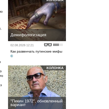
КОЛОНКА
ло
,
Демифологизация
02.08.2026 12:21
Как развенчать путинские мифы
©
л
КОЛОНКА
о
то
з
"Пекин 1972", обновленный
вариант