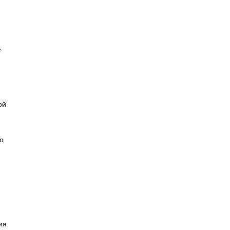
е
ой
о
ия