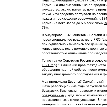
года (Одиннадцатый декрет к Закону о г
Германию или высланный за её пределы,
имущество, акции, патенты, доли в пред
Рейха. Эти средства поступали на спец
нужды и производство вооружений. К 194
Германия покрывала до 5% всех своих
в
7%).
В оккупированных нацистами Бельгии и 
через специальное ведомство
LIPRO (Li
принудительно изымались все ценные бу
конвертировались в немецкие военные 
собственностью оплачивала производств
Точно так же Советская Россия в услов
1921 года
"О лишении прав гражданства 
обращения частной собственности эмигр
закупку иностранного оборудования и ф
А за пределами Европы? Самый яркий пр
шаха революционные суды запустили ма
буржуазии. Ключевым правовым и эконо
обездоленных),
куда заочно изымались б
промышленных активах уехавших. В итог
империи Корпуса стражей исламской ре