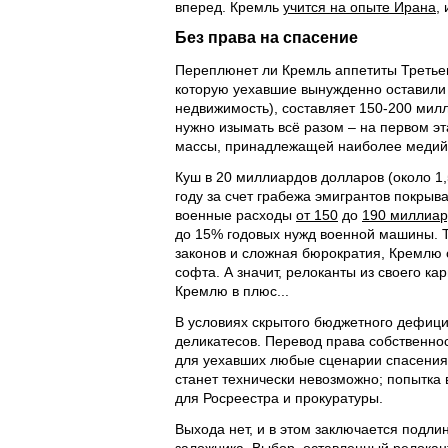
вперед. Кремль
учится на опыте Ирана
,
Без права на спасение
Переплюнет ли Кремль аппетиты Третьег
которую уехавшие вынужденно оставили в
недвижимость), составляет 150-200 мил
нужно изымать всё разом – на первом эт
массы, принадлежащей наиболее медий
Куш в 20 миллиардов долларов (около 1
году за счет грабежа эмигрантов покрыв
военные расходы
от 150
до
190 миллиар
до 15% годовых нужд военной машины. 
законов и сложная бюрократия, Кремлю 
софта. А значит, релоканты из своего к
Кремлю в плюс...
В условиях скрытого бюджетного дефици
деликатесов. Перевод права собственно
для уехавших любые сценарии спасения.
станет технически невозможно; попытка 
для Росреестра и прокуратуры.
Выхода нет, и в этом заключается подли