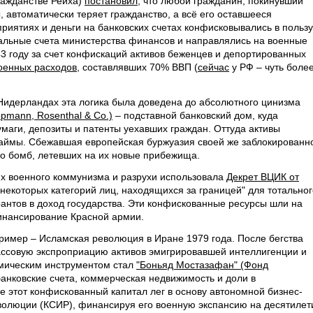
ражданстве Рейха)
постановил
, что любой гражданин, покинувший
 автоматически теряет гражданство, а всё его оставшееся
приятиях и деньги на банковских счетах конфисковывались в пользу
иальные счета министерства финансов и направлялись на военные
3 году за счет конфискаций активов беженцев и депортированных
оенных расходов
, составлявших 70% ВВП (
сейчас
у РФ – чуть боле
Нидерландах эта логика была доведена до абсолютного цинизма
ppmann, Rosenthal & Co.)
– подставной банковский дом, куда
маги, депозиты и патенты уехавших граждан. Оттуда активы
займы. Сбежавшая европейская буржуазия своей же заблокированн
о бомб, летевших на их новые прибежища.
иях военного коммунизма и разрухи использовала
Декрет ВЦИК от
некоторых категорий лиц, находящихся за границей" для тотальног
антов в доход государства. Эти конфискованные ресурсы шли на
инансирование Красной армии.
имер – Исламская революция в Иране 1979 года. После бегства
ссовую экспроприацию активов эмигрировавшей интеллигенции и
мическим инструментом стал
"Боньяд Мостазафан" (Фонд
анковские счета, коммерческая недвижимость и доли в
е этот конфискованный капитал лег в основу автономной бизнес-
волюции (КСИР), финансируя его военную экспансию на десятилет