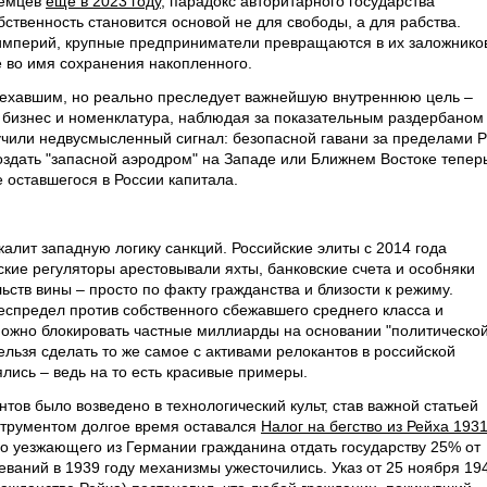
земцев
еще в 2023 году
, парадокс авторитарного государства
обственность становится основой не для свободы, а для рабства.
-империй, крупные предприниматели превращаются в их заложнико
е во имя сохранения накопленного.
 уехавшим, но реально преследует важнейшую внутреннюю цель –
 бизнес и номенклатура, наблюдая за показательным раздербаном
учили недвусмысленный сигнал: безопасной гавани за пределами 
оздать "запасной аэродром" на Западе или Ближнем Востоке тепер
 оставшегося в России капитала.
калит западную логику санкций. Российские элиты с 2014 года
кие регуляторы арестовывали яхты, банковские счета и особняки
ьств вины – просто по факту гражданства и близости к режиму.
спредел против собственного сбежавшего среднего класса и
можно блокировать частные миллиарды на основании "политическо
льзя сделать то же самое с активами релокантов в российской
лись – ведь на то есть красивые примеры.
тов было возведено в технологический культ, став важной статьей
трументом долгое время оставался
Налог на бегство из Рейха 1931 
о уезжающего из Германии гражданина отдать государству 25% от
еваний в 1939 году механизмы ужесточились. Указ от 25 ноября 19