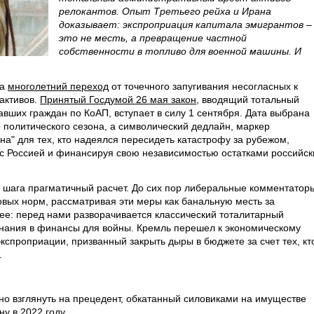
релокантов. Опыт Третьего рейха и Ирана
доказывает: экспроприация капитала эмигрантов –
это не месть, а превращение частной
собственности в топливо для военной машины. И
ла
многолетний переход
от точечного запугивания несогласных к
активов.
Принятый Госдумой 26 мая закон
, вводящий тотальный
вших граждан по КоАП, вступает в силу 1 сентября. Дата выбрана
о политического сезона, а символический дедлайн, маркер
на" для тех, кто надеялся пересидеть катастрофу за рубежом,
 с Россией и финансируя свою независимостью остатками российск
о шага прагматичный расчет. До сих пор либеральные комментатор
вых норм, рассматривая эти меры как банальную месть за
ее: перед нами разворачивается классический тоталитарный
гнания в финансы для войны. Кремль перешел к экономическому
спроприации, призванный закрыть дыры в бюджете за счет тех, кт
.
очно взглянуть на прецедент, обкатанный силовиками на имуществе
у в 2022 году.