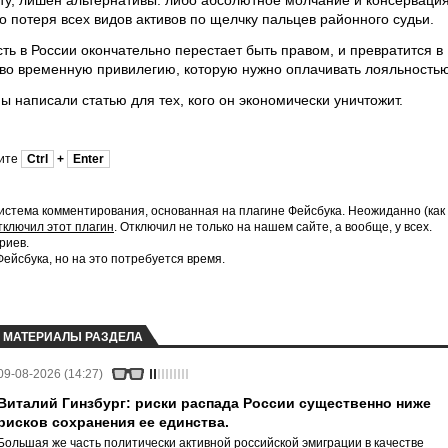
ту, лишен альтернативы: либо абсолютное молчание и консерваци
о потеря всех видов активов по щелчку пальцев районного судьи.
сть в России окончательно перестает быть правом, и превратится в
 – во временную привилегию, которую нужно оплачивать лояльностью
 написали статью для тех, кого он экономически уничтожит.
мите
Ctrl
+
Enter
истема комментирования, основанная на плагине Фейсбука. Неожиданно (как
тключил этот плагин
. Отключил не только на нашем сайте, а вообще, у всех.
риев.
йсбука, но на это потребуется время.
МАТЕРИАЛЫ РАЗДЕЛА
09-08-2026 (14:27)
Виталий Гинзбург: риски распада России существенно ниже
рисков сохранения ее единства.
Большая же часть политически активной российской эмиграции в качестве