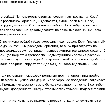
 и творчески его использует.
о рейха? По некоторым оценкам, совокупная "ресурсная база",
 российской юрисдикции (депозиты, акции, доли в бизнесе,
лиардов долларов. С запуском конвейера 1 сентября Кремлю не
апе через заочные аресты достаточно освоить около 10-15% этой
ным релокантам.
,5 триллиона рублей) будет хорошим подспорьем. Если Гитлер к 19
ал до 5% военных расходов Германии, то в РФ при затратах на
дов долларов
экспроприация активов эмигрантов закроет сразу от 
Там, где нацистам требовались годы функционирования расовых
оказалось достаточно одной поправки в КоАП и заочного судебного
армана профинансируют от 40 до 60 дней боевых действий. Все
та и исчерпания сырьевой ренты внутренняя опричнина требует
сти в режим "условного держания за хорошее поведение" закрывае
 Продать имущество из-за рубежа дистанционно после 1 сентября
выдать доверенность внутри страны автоматически подсветит актив
нный тупик. Кремль сознательно превратил капитал эмигрантов в