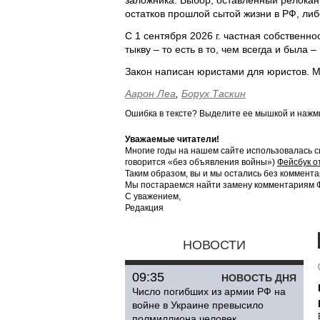
заложника. Выбор, оставленный релокан
остатков прошлой сытой жизни в РФ, либ
С 1 сентября 2026 г. частная собственно
тыкву – то есть в то, чем всегда и была
Закон написан юристами для юристов. Мы
Аарон Леа
,
Борух Таскин
Ошибка в тексте? Выделите ее мышкой и наж
Уважаемые читатели!
Многие годы на нашем сайте использовалась с
говорится «без объявления войны»)
Фейсбук о
Таким образом, вы и мы остались без коммента
Мы постараемся найти замену комментариям Фе
С уважением,
Редакция
НОВОСТИ
09:35
НОВОСТЬ ДНЯ
Число погибших из армии РФ на
войне в Украине превысило
полмиллиона человек