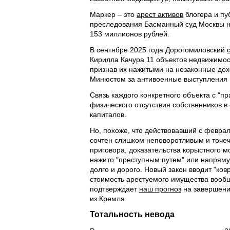
Маркер – это
арест активов
блогера и пу
преследования Басманный суд Москвы н
153 миллионов рублей.
В сентябре 2025 года Дорогомиловский
Кирилла Качура 11 объектов недвижимос
признав их нажитыми на незаконные дох
Минюстом за антивоенные выступления 
Связь каждого конкретного объекта с "п
физического отсутствия собственников в
капиталов.
Но, похоже, что действовавший с февра
сочтен слишком неповоротливым и точе
приговора, доказательства корыстного м
нажито "преступным путем" или напряму
долго и дорого. Новый закон вводит "ко
стоимость арестуемого имущества вообщ
подтверждает
наш прогноз
на завершени
из Кремля.
Тотальность невода