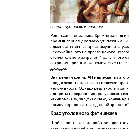
сигнал путинским элитам.
Репрессивная машина Кремля заверши
промышленному размаху утилизации их 
административный арест имущества уеха
неслучайно, это не просто начало новог
окончательного закрытия "транзитного ок
сохраняя при этом экономические связи
доходов.
Внутренний контур АП извлекает из этог
продолжают цепляться за иллюзии право
нелояльность. Однако реальность мрачн
алгоритм превращения гражданского из
каннибализму, запускающему конвейер эк
покинул пределы "осажденной крепости"
Крах уголовного фетишизма
Чтобы понять, как это работает, достат
известных медиафигур, покинувших стран