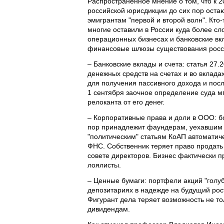
Распространенное мнение о том, что к 2
российской юрисдикции до сих пор ост
эмигрантам "первой и второй волн". Кто-
многие оставили в России куда более с
операционных бизнесах и банковские вк
финансовые шлюзы существования росси
– Банковские вклады и счета: статья 27
денежных средств на счетах и во вклада
для получения пассивного дохода и пос
1 сентября заочное определение суда мг
релоканта от его денег.
– Корпоративные права и доли в ООО: бо
пор принадлежит фаундерам, уехавшим 
"политическим" статьям КоАП автоматич
ФНС. Собственник теряет право продать
совете директоров. Бизнес фактически п
лоялисты.
– Ценные бумаги: портфели акций "голуб
депозитариях в надежде на будущий рос
Фигурант дела теряет возможность не то
дивидендам.