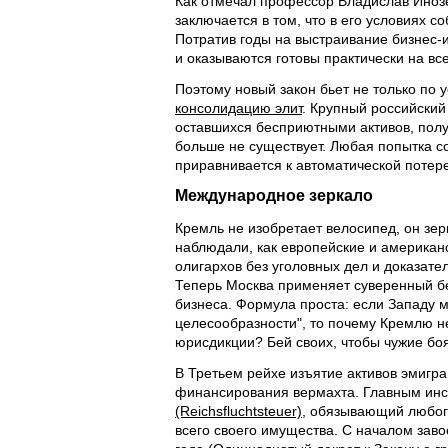
Как отмечал профессор Владислав Ино
заключается в том, что в его условиях с
Потратив годы на выстраивание бизнес
и оказываются готовы практически на вс
Поэтому новый закон бьет не только по
консолидацию элит
. Крупный российский
оставшихся бесприютными активов, пол
больше не существует. Любая попытка с
приравнивается к автоматической потере
Международное зеркало
Кремль не изобретает велосипед, он зер
наблюдали, как европейские и американс
олигархов без уголовных дел и доказател
Теперь Москва применяет суверенный бе
бизнеса. Формула проста: если Западу 
целесообразности", то почему Кремлю не
юрисдикции? Бей своих, чтобы чужие боя
В Третьем рейхе изъятие активов эмигран
финансирования вермахта. Главным инс
(Reichsfluchtsteuer)
, обязывающий любог
всего своего имущества. С началом заво