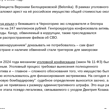
блициста Вероники Белоцерковской (Belonika). В рамках уголовного
аложил арест на её российское имущество общей стоимостью око
суд изъял
у бежавшего в Черногорию экс-следователя и блогера
ти на 247 миллионов рублей. Генпрокуратура конфисковала активы
оды. Качур, обвиняемый в коррупции, также преследовался
и распространение фейков об СВО.
равонарушением" доказывать не потребовалось – сам факт
 стране и наличие обвинений стали триггером для заморозки
ля 2024 года механизм
уголовной конфискации
(закон № 11-ФЗ) бы
чным. Уголовный процесс требовал вынесения полноценного
отива и – главное – сложного обоснования того, что имущество был
ю использовалось для финансирования экстремизма. На сегодня э
вровую бомбардировку": судебное определение выносится заочно, а
е не привязана к размеру административного штрафа. Это еще ра
е этапа псевдо-легализма, связываемого с уходом Дмитрия Козака