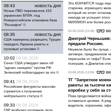
Это КОНЧИТСЯ тогда пере
08:43
НОВОСТЬ ДНЯ
старичка, играющего жизн
Ночью ПВО перехватила 153
который не хочет останавл
украинских БПЛА: под
никогда не услышит этого
Новороссийском атакована база
МИЛЛИОН или более росси
"Роснефти"
©
04-08-2026 (15:49)
08:35
НОВОСТЬ ДНЯ
Дмитрий Чернышев: 
США намерены разрешить Турции
предали Россию.
передать Украине ракеты и
пусковые установки
©
Неужели было бы лучше, 
заговоре, придуманном че
10:02
08.08.2026
пересылке от тифа? Если
Сенат США утвердил закон об
психушке, а Довлатов спи
"адских санкциях" против РФ:
Зеленский поблагодарил за это
©
03-08-2026 (13:09)
ТГ "Запретное мнени
09:41
08.08.2026
ракеты за тысячи ки
Российские фигуристы массово
коробки у себя за с
стремятся к получению
нейтрального статуса
©
Пока продолжается война
оставаться целями. А ряд
09:33
08.08.2026
водители, охранники, оф
СКР возбудил уголовное дело