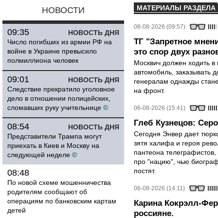
МАТЕРИАЛЫ РАЗДЕЛА
НОВОСТИ
08-08-2026 (09:57)
09:35
НОВОСТЬ ДНЯ
ТГ "Запретное мнени
Число погибших из армии РФ на
войне в Украине превысило
это спор двух разно
полмиллиона человек
Москвич должен ходить в 
автомобиль, заказывать д
09:01
НОВОСТЬ ДНЯ
генералам однажды стане
Следствие прекратило уголовное
на фронт.
дело в отношении полицейских,
сломавших руку учительнице
©
06-08-2026 (15:41)
Глеб Кузнецов: Серо
08:54
НОВОСТЬ ДНЯ
Сегодня Энвер дает тюрк
Представители Трампа могут
зятя халифа и героя рево
приехать в Киев и Москву на
пантеона телеграфистов,
следующей неделе
©
про "нацию", чью биограф
постят.
08:48
По новой схеме мошенничества
06-08-2026 (14:11)
родителям сообщают об
операциям по банковским картам
Карина Кокрэлл-Фер
детей
россияне.