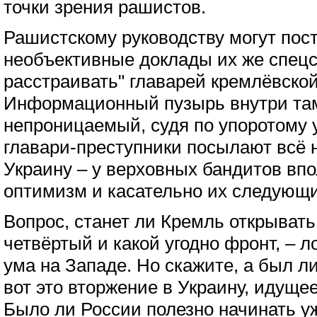
точки зрения рашистов.
Рашистскому руководству могут пос
необъективные доклады их же спецс
расстраивать" главарей кремлёвской
Информационный пузырь внутри там
непроницаемый, судя по упоротому у
главари-преступники посылают всё 
Украину – у верховных бандитов вп
оптимизм и касательно их следующи
Вопрос, станет ли Кремль открывать 
четвёртый и какой угодно фронт, – 
ума на Западе. Но скажите, а был л
вот это вторжение в Украину, идуще
Было ли России полезно начинать у