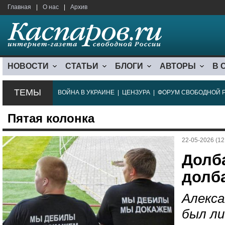
Главная
|
О нас
|
Архив
НОВОСТИ
СТАТЬИ
БЛОГИ
АВТОРЫ
В 
ТЕМЫ
ВОЙНА В УКРАИНЕ
|
ЦЕНЗУРА
|
ФОРУМ СВОБОДНОЙ 
Пятая колонка
22-05-2026 (12
Долб
долб
Алекса
был ли