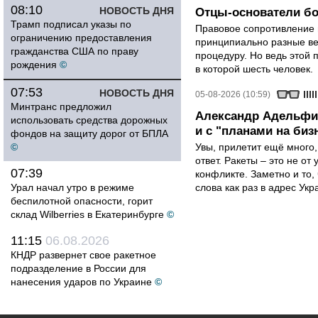
08:10
НОВОСТЬ ДНЯ
Отцы-основатели бо
Трамп подписал указы по
Правовое сопротивление 
ограничению предоставления
принципиально разные ве
гражданства США по праву
процедуру. Но ведь этой 
рождения
©
в которой шесть человек.
07:53
НОВОСТЬ ДНЯ
05-08-2026 (10:59)
Минтранс предложил
Александр Адельфин
использовать средства дорожных
и с "планами на биз
фондов на защиту дорог от БПЛА
©
Увы, прилетит ещё много,
ответ. Ракеты – это не от
07:39
конфликте. Заметно и то
Урал начал утро в режиме
слова как раз в адрес Укра
беспилотной опасности, горит
склад Wilberries в Екатеринбурге
©
11:15
06.08.2026
КНДР развернет свое ракетное
подразделение в России для
нанесения ударов по Украине
©