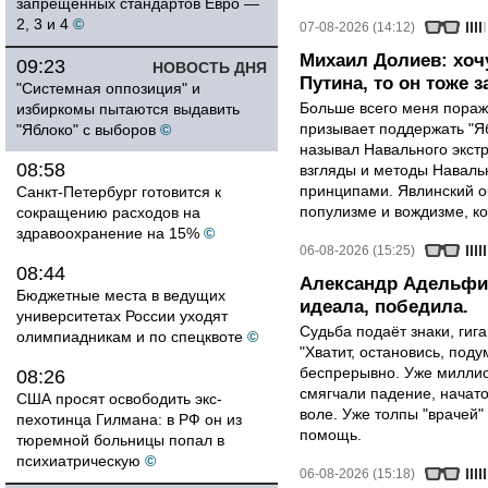
запрещенных стандартов Евро —
2, 3 и 4
©
07-08-2026 (14:12)
Михаил Долиев: хочу
09:23
НОВОСТЬ ДНЯ
Путина, то он тоже з
"Системная оппозиция" и
Больше всего меня поража
избиркомы пытаются выдавить
призывает поддержать "Яб
"Яблоко" с выборов
©
называл Навального экст
08:58
взгляды и методы Наваль
принципами. Явлинский о
Санкт-Петербург готовится к
популизме и вождизме, ко
сокращению расходов на
здравоохранение на 15%
©
06-08-2026 (15:25)
08:44
Александр Адельфин
Бюджетные места в ведущих
идеала, победила.
университетах России уходят
Судьба подаёт знаки, гига
олимпиадникам и по спецквоте
©
"Хватит, остановись, поду
беспрерывно. Уже миллио
08:26
смягчали падение, начато
США просят освободить экс-
воле. Уже толпы "врачей
пехотинца Гилмана: в РФ он из
помощь.
тюремной больницы попал в
психиатрическую
©
06-08-2026 (15:18)