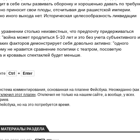
ит в себе силы развивать оборонку и хорошенько давать по требух
нно приносит свои плоды, отсчитывая дни рашистской империи.
, но иного выхода нет. Историческая целесообразность ликвидации
В уравнении столько неизвестных, что предпочту придерживаться
: "война может продлиться 5-10 лет и это без учета субъективного и
таких факторов демонстрирует себя довольно активно: "одного
кому не нравится сравнение политики с театром, посоветую
да и кровавых спектаклей будет меньше.
мите
Ctrl
+
Enter
истема комментирования, основанная на плагине Фейсбука. Неожиданно (как
тключил этот плагин
. Отключил не только на нашем сайте, а вообще, у всех.
риев.
йсбука, но на это потребуется время.
МАТЕРИАЛЫ РАЗДЕЛА