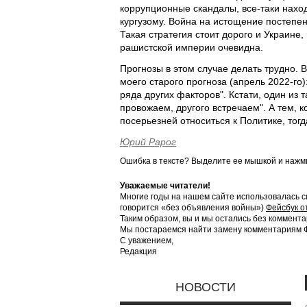
коррупционные скандалы, все-таки наход
кургузому. Война на истощение постепе
Такая стратегия стоит дорого и Украине
рашистской империи очевидна.
Прогнозы в этом случае делать трудно. 
моего старого прогноза (апрель 2022-го)
ряда других факторов". Кстати, один из 
провожаем, другого встречаем". А тем, 
посерьезней относиться к Политике, тог
Юрий Рарог
Ошибка в тексте? Выделите ее мышкой и наж
Уважаемые читатели!
Многие годы на нашем сайте использовалась с
говорится «без объявления войны»)
Фейсбук о
Таким образом, вы и мы остались без коммента
Мы постараемся найти замену комментариям Фе
С уважением,
Редакция
НОВОСТИ