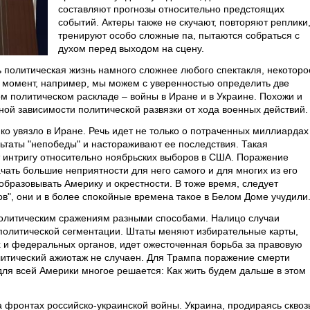
составляют прогнозы относительно предстоящих
событий. Актеры также не скучают, повторяют реплики
тренируют особо сложные па, пытаются собраться с
духом перед выходом на сцену.
ь политическая жизнь намного сложнее любого спектакля, некоторо
ый момент, например, мы можем с уверенностью определить две
 политическом раскладе – войны в Иране и в Украине. Похожи и
ой зависимости политической развязки от хода военных действий.
ко увязло в Иране. Речь идет не только о потраченных миллиардах
ьтаты "непобеды" и настораживают ее последствия. Такая
 интригу относительно ноябрьских выборов в США. Поражение
чать большие неприятности для него самого и для многих из его
образовывать Америку и окрестности. В тоже время, следует
в", они и в более спокойные времена такое в Белом Доме учудили
политическим сражениям разными способами. Налицо случаи
политической сегментации. Штаты меняют избирательные карты,
 и федеральных органов, идет ожесточенная борьба за правовую
итический ажиотаж не случаен. Для Трампа поражение смерти
для всей Америки многое решается: Как жить будем дальше в этом
 фронтах российско-украинской войны. Украина, продираясь сквоз