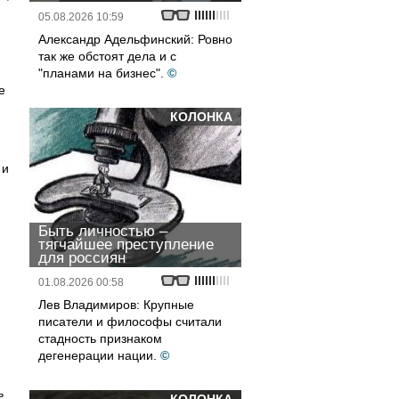
05.08.2026 10:59
,
Александр Адельфинский: Ровно
так же обстоят дела и с
"планами на бизнес".
©
е
КОЛОНКА
 и
Быть личностью –
тягчайшее преступление
.
для россиян
01.08.2026 00:58
Лев Владимиров: Крупные
писатели и философы считали
стадность признаком
дегенерации нации.
©
ь