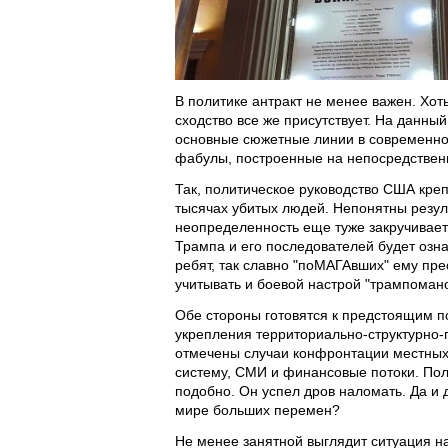
В политике антракт не менее важен. Хот
сходство все же присутствует. На данн
основные сюжетные линии в современном
фабулы, построенные на непосредственн
Так, политическое руководство США креп
тысячах убитых людей. Непонятны резул
неопределенность еще туже закручивает
Трампа и его последователей будет озна
ребят, так славно "поМАГАвших" ему пре
учитывать и боевой настрой "трампомано
Обе стороны готовятся к предстоящим 
укрепления территориально-структурно-
отмечены случаи конфронтации местных
систему, СМИ и финансовые потоки. Пол
подобно. Он успел дров наломать. Да и 
мире больших перемен?
Не менее занятной выглядит ситуация на