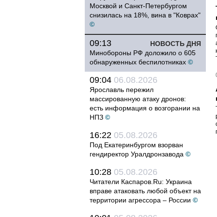
Москвой и Санкт-Петербургом
снизилась на 18%, вина в "Коврах"
©
09:13
НОВОСТЬ ДНЯ
Минобороны РФ доложило о 605
обнаруженных беспилотниках
©
09:04
06.08.2026
Ярославль пережил
массированную атаку дронов:
есть информация о возгорании на
НПЗ
©
16:22
05.08.2026
Под Екатеринбургом взорван
гендиректор Уралдронзавода
©
10:28
05.08.2026
Читатели Каспаров.Ru: Украина
вправе атаковать любой объект на
территории агрессора – России
©