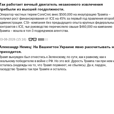
Так работает вечный двигатель незаконного извлечения
прибыли из высшей госдолжности.
Оператор частных тюрем CoreCivic внес $500,000 на инаугурацию Трампа –
получил рост финансирования от ICE на 45% за первый год правления второ
администрации. CSI– компания без предыдущего опыта крупных федеральны
контрактов с ICE, чье руководство перечислило свыше $460,000 на кампанию
Трампа – вошла в топ-3 подрядчиков агентства.
03-08-2026 (15:16)
Александр Немец: На Вашингтон Украине явно рассчитывать н
приходится.
Трамп вынужден был отнестись к Зеленскому, по сути, как к равному, как к
реальному победителю в войне с РФ. Но это всё. Дурость Трампа так при нем 
осталась (надежды на то, что Трамп поумнеет, не сбылись). Да и, пардон,
паскудство Трампа так при Трампе и осталось.