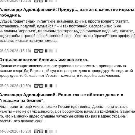
06-08-2026 (15:25)
Александр Адельфинский: Придурь, взятая в качестве идеала
победила.
Судьба подаёт знаки, гигантские знамения, кричит, просто вопиет: "Хватит,
остановись, подумай, одумайся!" – и так постоянно, беспрерывно. Уже
миллионы "деревьев", миллионы факторов мудро смягчали падение, начатое,
подчеркнём, страной по собственной воле. Уже толпы "врачей" всех профиле
оказывали спасительную помощь.
06-08-2026 (15:18)
Отцы-основатели боялись именно этого.
Правовое сопротивление и институциональная память – принципиально
разные вещи. Да, Верховный суд возвращает дело в процедуру. Но ведь этой
процедуры-то больше нет! А есть – комната, в которой шесть человек.
05-08-2026 (10:59)
Александр Адельфинский: Ровно так же обстоят дела и с
"планами на бизнес".
Увы, прилетит ещё много, пока из России идёт война. Дроны – они в ответ.
Ракеты – это не от украинского, а от российского начала в конфликте. Заметно
то, что на многих видео слышны матерные слова как раз в адрес Украины,
дескать, что делают, суки...
04-08-2026 (16:23)