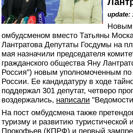
Лант
update: 
Новым
омбудсменом вместо Татьяны Моска
Лантратова Депутаты Госдумы на пл
мая назначили председателя комите
гражданского общества Яну Лантрат
Россия") новым уполномоченным по 
России. Ее кандидатуру в ходе тайн
поддержал 301 депутат, четверо про
воздержались,
написали
"Ведомости
На пост омбудсмена также претендо
туризму и развитию туристической 
Прокофьев (КПРФ) и первый зампре