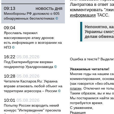
Лантратова в ответ з
09:13
НОВОСТЬ ДНЯ
комментировать "лжи
Минобороны РФ доложило о 605
информация
ТАСС.
обнаруженных беспилотниках
©
Непонятно, к
09:04
Украины смог
Ярославль пережил
делам обмена
массированную атаку дронов:
есть информация о возгорании на
НПЗ
©
16:22
05.08.2026
Ошибка в тексте? Выдел
Под Екатеринбургом взорван
гендиректор Уралдронзавода
©
Уважаемые читатели!
Многие годы на нашем са
10:28
05.08.2026
комментирования, основа
Читатели Каспаров.Ru: Украина
(как говорится «без объ
вправе атаковать любой объект на
плагин
. Отключил не толь
территории агрессора – России
©
Таким образом, вы и мы о
Мы постараемся найти за
10:01
05.08.2026
потребуется время.
Попытку России возродить некий
С уважением,
конкурс "Интервидение" пресекла
Редакция