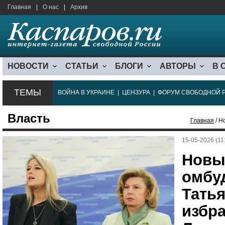
Главная
|
О нас
|
Архив
НОВОСТИ
СТАТЬИ
БЛОГИ
АВТОРЫ
В 
ТЕМЫ
ВОЙНА В УКРАИНЕ
|
ЦЕНЗУРА
|
ФОРУМ СВОБОДНОЙ 
Власть
Главная
/ Н
15-05-2026 (11
Новы
омбу
Тать
избр