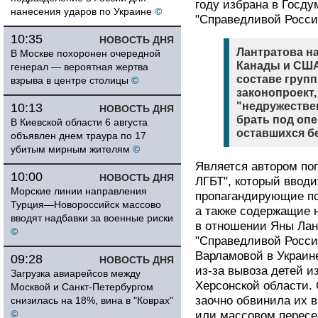
году избрана в Госду
нанесения ударов по Украине
©
"Справедливой Росси
10:35
НОВОСТЬ ДНЯ
Лантратова н
В Москве похоронен очередной
Канады и США.
генерал — вероятная жертва
составе груп
взрыва в центре столицы
©
законопроект
"недружестве
10:13
НОВОСТЬ ДНЯ
брать под опе
В Киевской области 6 августа
оставшихся б
объявлен днем траура по 17
убитым мирным жителям
©
Является автором поп
10:00
НОВОСТЬ ДНЯ
ЛГБТ", который вводи
Морские линии направления
пропагандирующие по
Турция—Новороссийск массово
а также содержащие н
вводят надбавки за военные риски
в отношении Яны Лан
©
"Справедливой Росси
Варламовой в Украин
09:28
НОВОСТЬ ДНЯ
из-за вывоза детей и
Загрузка авиарейсов между
Херсонской области.
Москвой и Санкт-Петербургом
заочно обвинила их 
снизилась на 18%, вина в "Коврах"
©
или массовом пересе