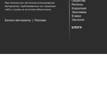
Общество
При полном или частичном использовании
Регионы
материалов, опубликованных на страницах
Коррупция
сайта, ссылка на источник обязательна.
Экономика
В мире
Экология
Бизнес-материалы
|
Реклама
БЛОГИ