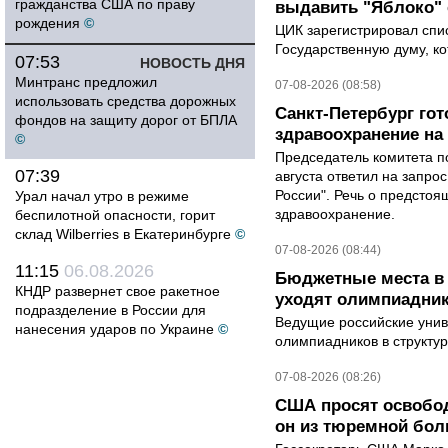
гражданства США по праву
выдавить "Яблоко"
рождения
©
ЦИК зарегистрировал спис
Государственную думу, ко
07:53
НОВОСТЬ ДНЯ
Минтранс предложил
07-08-2026 (08:58)
использовать средства дорожных
Санкт-Петербург го
фондов на защиту дорог от БПЛА
здравоохранение на
©
Председатель комитета п
07:39
августа ответил на запро
России". Речь о предсто
Урал начал утро в режиме
здравоохранение.
беспилотной опасности, горит
склад Wilberries в Екатеринбурге
©
07-08-2026 (08:44)
11:15
06.08.2026
Бюджетные места в 
КНДР развернет свое ракетное
уходят олимпиадник
подразделение в России для
Ведущие российские унив
нанесения ударов по Украине
©
олимпиадников в структу
07-08-2026 (08:26)
США просят освобод
он из тюремной бол