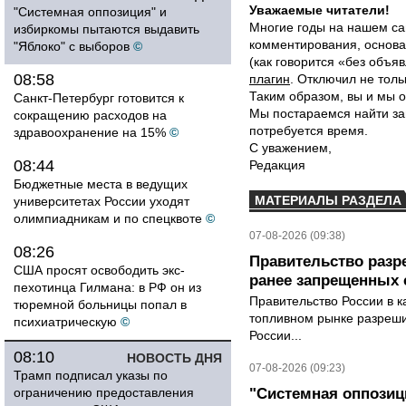
Уважаемые читатели!
"Системная оппозиция" и
Многие годы на нашем са
избиркомы пытаются выдавить
комментирования, основа
"Яблоко" с выборов
©
(как говорится «без объ
08:58
плагин
. Отключил не толь
Таким образом, вы и мы о
Санкт-Петербург готовится к
Мы постараемся найти за
сокращению расходов на
потребуется время.
здравоохранение на 15%
©
С уважением,
08:44
Редакция
Бюджетные места в ведущих
МАТЕРИАЛЫ РАЗДЕЛА
университетах России уходят
олимпиадникам и по спецквоте
©
07-08-2026 (09:38)
08:26
Правительство разр
США просят освободить экс-
ранее запрещенных с
пехотинца Гилмана: в РФ он из
Правительство России в к
тюремной больницы попал в
топливном рынке разрешил
психиатрическую
©
России...
08:10
НОВОСТЬ ДНЯ
07-08-2026 (09:23)
Трамп подписал указы по
ограничению предоставления
"Системная оппози