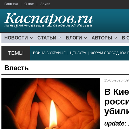
Главная
|
О нас
|
Архив
НОВОСТИ
СТАТЬИ
БЛОГИ
АВТОРЫ
В 
ТЕМЫ
ВОЙНА В УКРАИНЕ
|
ЦЕНЗУРА
|
ФОРУМ СВОБОДНОЙ 
Власть
15-05-2026 (09
В Кие
росс
убили
update: 