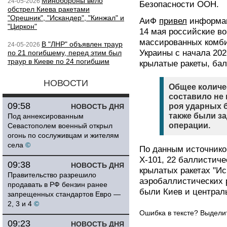
Минобороны вело
24-05-2026
Безопасности ООН.
обстрел Киева ракетами
"Орешник", "Искандер", "Кинжал" и
АиФ
привел
информац
"Циркон"
14 мая российские в
массированных комби
В "ЛНР" объявлен траур
24-05-2026
Украины с начала 202
по 21 погибшему, перед этим был
траур в Киеве по 24 погибшим
крылатые ракеты, бал
НОВОСТИ
Общее количе
составило не 
09:58
роя ударных 
НОВОСТЬ ДНЯ
также были з
Под аннексированным
операции.
Севастополем военный открыл
огонь по сослуживцам и жителям
села
©
По данным источников
Х-101, 22 баллистиче
09:38
НОВОСТЬ ДНЯ
крылатых ракетах "Ис
Правительство разрешило
аэробаллистических 
продавать в РФ бензин ранее
были Киев и централ
запрещенных стандартов Евро —
2, 3 и 4
©
Ошибка в тексте? Выдел
09:23
НОВОСТЬ ДНЯ