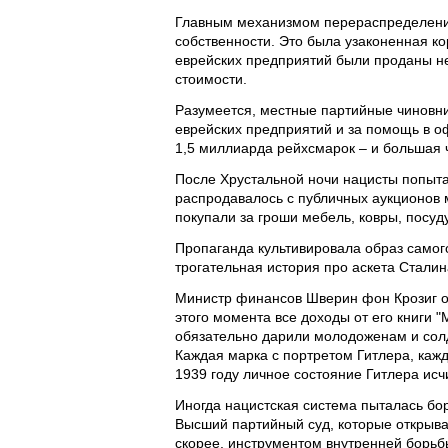
Главным механизмом перераспределения
собственности. Это была узаконенная ко
еврейских предприятий были проданы не
стоимости.
Разумеется, местные партийные чиновни
еврейских предприятий и за помощь в о
1,5 миллиарда рейхсмарок – и большая ч
После Хрустальной ночи нацисты попыта
распродавалось с публичных аукционов 
покупали за гроши мебель, ковры, посуд
Пропаганда культивировала образ самого
трогательная история про аскета Сталин
Министр финансов Шверин фон Крозиг о
этого момента все доходы от его книги "
обязательно дарили молодоженам и солд
Каждая марка с портретом Гитлера, каж
1939 году личное состояние Гитлера ис
Иногда нацистская система пыталась бо
Высший партийный суд, которые открыва
скорее, инструментом внутренней борьб