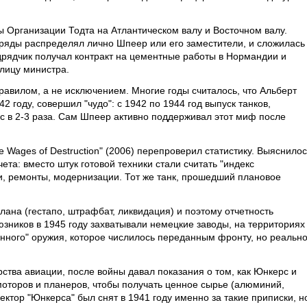
 Организации Тодта на Атлантическом валу и Восточном валу.
дряды распределял лично Шпеер или его заместители, и сложилась
одрядчик получал контракт на цементные работы в Нормандии и
лицу министра.
равилом, а не исключением. Многие годы считалось, что Альберт
 году, совершил "чудо": с 1942 по 1944 год выпуск танков,
с в 2-3 раза. Сам Шпеер активно поддерживал этот миф после
e Wages of Destruction" (2006) перепроверил статистику. Выяснилос
чета: вместо штук готовой техники стали считать "индекс
ти, ремонты, модернизации. Тот же танк, прошедший плановое
ана (гестапо, штрафбат, ликвидация) и поэтому отчетность
зников в 1945 году захватывали немецкие заводы, на территориях
нного" оружия, которое числилось переданным фронту, но реальн
ства авиации, после войны давал показания о том, как Юнкерс и
оторов и планеров, чтобы получать ценное сырье (алюминий,
ектор "Юнкерса" был снят в 1941 году именно за такие приписки, н