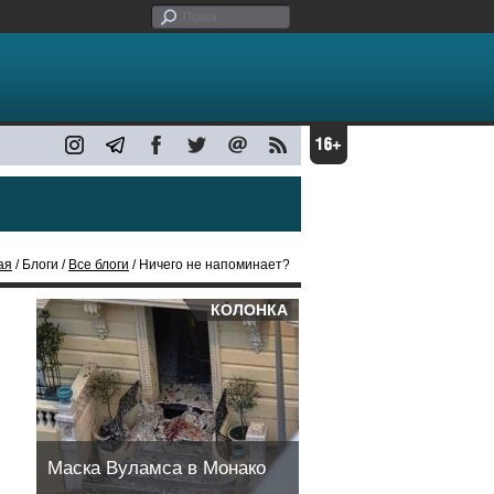
ая
/ Блоги /
Все блоги
/ Ничего не напоминает?
КОЛОНКА
Маска Вуламса в Монако