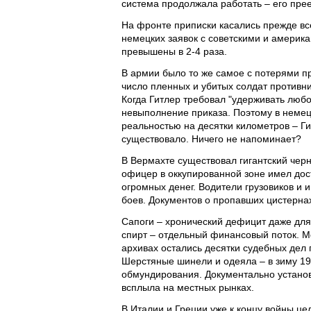
система продолжала работать – его пре
На фронте приписки касались прежде вс
немецких заявок с советскими и америк
превышены в 2-4 раза.
В армии было то же самое с потерями 
число пленных и убитых солдат противни
Когда Гитлер требовал "удерживать любо
невыполнение приказа. Поэтому в немец
реальностью на десятки километров – Ги
существовало. Ничего не напоминает?
В Вермахте существовал гигантский чер
офицер в оккупированной зоне имел дос
огромных денег. Водители грузовиков и 
боев. Документов о пропавших цистернах
Сапоги – хронический дефицит даже для
спирт – отдельный финансовый поток. 
архивах остались десятки судебных дел
Шерстяные шинели и одеяла – в зиму 19
обмундирования. Документально установл
всплыла на местных рынках.
В Италии и Греции уже к концу войны ц