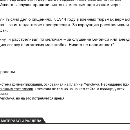
. Известны случаи продажи винтовок местным партизанам через
ли тысячи дел о хищениях. К 1944 году в военных тюрьмах вермах
во – за интендантские преступления. За коррупцию расстреливали
сти.
ну" и расстреливал по мелочам – за слушание Би-би-си или анекд
цию сверху в гигантских масштабах. Ничего не напоминает?
хранены
истема комментирования, основанная на плагине Фейсбука. Неожиданно (как
тключил этот плагин
. Отключил не только на нашем сайте, а вообще, у всех.
риев.
йсбука, но на это потребуется время.
МАТЕРИАЛЫ РАЗДЕЛА