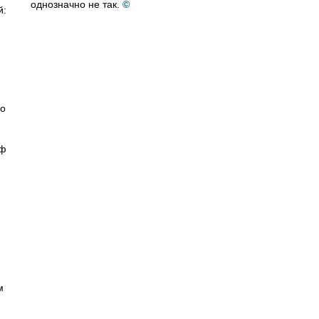
однозначно не так.
©
й:
го
оф
м