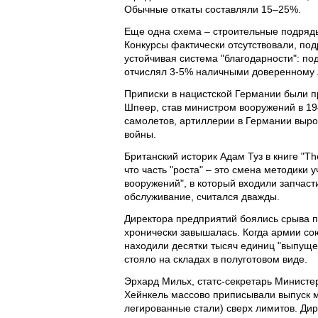
Обычные откаты составляли 15–25%.
Еще одна схема – строительные подряды
Конкурсы фактически отсутствовали, по
устойчивая система "благодарности": п
отчислял 3-5% наличными доверенному 
Приписки в нацистской Германии были п
Шпеер, став министром вооружений в 1942
самолетов, артиллерии в Германии выро
войны.
Британский историк Адам Туз в книге "Th
что часть "роста" – это смена методики у
вооружений", в который входили запчас
обслуживание, считался дважды.
Директора предприятий боялись срыва пл
хронически завышалась. Когда армии сою
находили десятки тысяч единиц "выпуще
стояло на складах в полуготовом виде.
Эрхард Мильх, статс-секретарь Министер
Хейнкель массово приписывали выпуск м
легированные стали) сверх лимитов. Дир