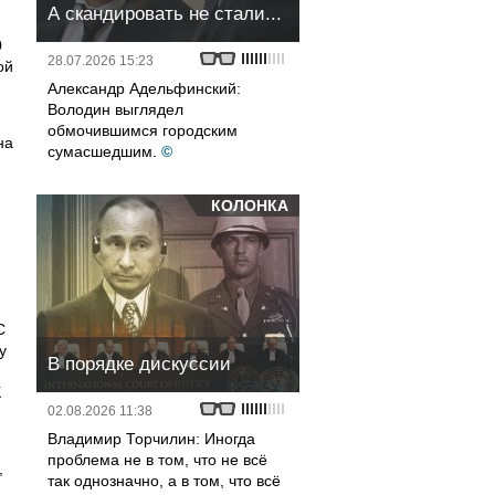
А скандировать не стали...
0
28.07.2026 15:23
ой
Александр Адельфинский:
Володин выглядел
обмочившимся городским
на
сумасшедшим.
©
КОЛОНКА
С
у
В порядке дискуссии
К
02.08.2026 11:38
Владимир Торчилин: Иногда
проблема не в том, что не всё
,
так однозначно, а в том, что всё