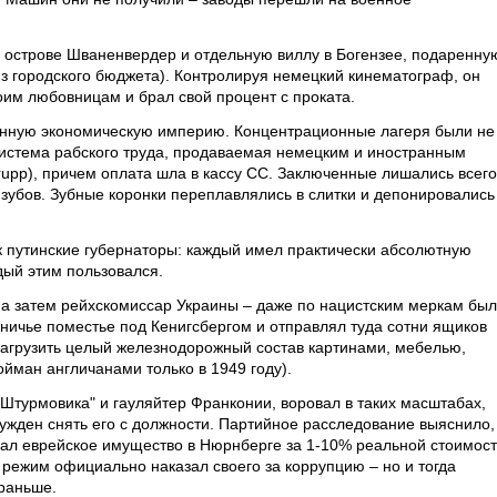
 острове Шваненвердер и отдельную виллу в Богензее, подаренну
з городского бюджета). Контролируя немецкий кинематограф, он
оим любовницам и брал свой процент с проката.
енную экономическую империю. Концентрационные лагеря были не
система рабского труда, продаваемая немецким и иностранным
rupp), причем оплата шла в кассу СС. Заключенные лишались всего
зубов. Зубные коронки переплавлялись в слитки и депонировались
к путинские губернаторы: каждый имел практически абсолютную
ждый этим пользовался.
, а затем рейхскомиссар Украины – даже по нацистским меркам был
ичье поместье под Кенигсбергом и отправлял туда сотни ящиков
 загрузить целый железнодорожный состав картинами, мебелью,
йман англичанами только в 1949 году).
Штурмовика" и гауляйтер Франконии, воровал в таких масштабах,
нужден снять его с должности. Партийное расследование выяснило,
пал еврейское имущество в Нюрнберге за 1-10% реальной стоимост
 режим официально наказал своего за коррупцию – но и тогда
 раньше.