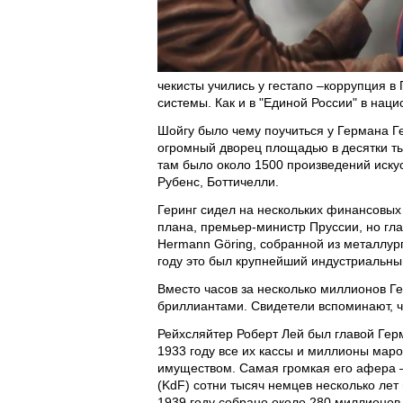
чекисты учились у гестапо –коррупция
системы. Как и в "Единой России" в наци
Шойгу было чему поучиться у Германа Ге
огромный дворец площадью в десятки ты
там было около 1500 произведений искус
Рубенс, Боттичелли.
Геринг сидел на нескольких финансовых
плана, премьер-министр Пруссии, но гл
Hermann Göring, собранной из металлур
году это был крупнейший индустриальный
Вместо часов за несколько миллионов Г
бриллиантами. Свидетели вспоминают, ч
Рейхсляйтер Роберт Лей был главой Гер
1933 году все их кассы и миллионы мар
имуществом. Самая громкая его афера –
(KdF) сотни тысяч немцев несколько ле
1939 году собрано около 280 миллионов