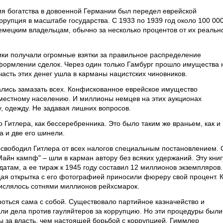
 богатства в довоенной Германии был передел еврейской
ррупция в масштабе государства. С 1933 по 1939 год около 100 00
мецким владельцам, обычно за несколько процентов от их реальн
ки получали огромные взятки за правильное распределение
формлении сделок. Через один только Гамбург прошло имущества 
асть этих денег ушла в карманы нацистских чиновников.
лись замазать всех. Конфискованное еврейское имущество
местному населению. И миллионы немцев на этих аукционах
у, одежду. Не задавая лишних вопросов.
 Гитлера, как бессеребренника. Это было таким же враньем, как и
а и две его шинели.
свободил Гитлера от всех налогов специальным постановлением. 
Майн кампф" – шли в карман автору без всяких удержаний. Эту книг
атам, а ее тираж к 1945 году составил 12 миллионов экземпляров.
дая открытка с его фотографией приносили фюреру свой процент. 
числялось сотнями миллионов рейхсмарок.
роться сама с собой. Существовало партийное казначейство и
ли дела против гауляйтеров за коррупцию. Но эти процедуры были
ы за власть, чем настоящей борьбой с коррупцией. Гиммлер