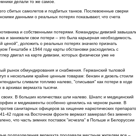
емники делали то же самое.
его сбитых самолетов и подбитых танков. Послевоенные сверки
анскими данными о реальных потерях показывают, что счета
противника и собственными потерями. Командиры дивизий завышал
ка и занижали свои потери – это была карьерная необходимость.
й ценой", доложить о реальных потерях значило признать
ком Генштабе к 1944 году карты обстановки расходились с
тлер двигал на карте дивизии, которых физически уже не
ный рынок обмундирования и снабжения. Германский тыловой
туп к нескольким крайне ценным товарам: бензин и дизель стоили
интенданты сливали топливо налево, "списывая" как потери в ходе
 в архивах вермахта тысячи.
 своих. В больших количествах шли налево. Шнапс и медицинский
Морфин и медикаменты особенно ценились на черном рынке. В
 против санитарных офицеров за хищение наркотических препарато
41-42 годов на Восточном фронте вермахт замерзал без зимнего
ено, что часть зимних поставок "исчезла" в Польше и Белоруссии 
елые подразделения вермахта продавали местным жителям все –