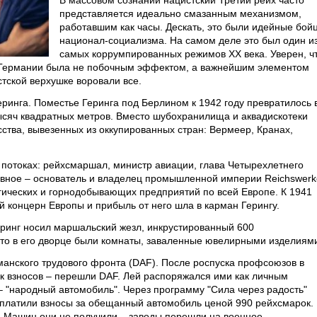
В массовом сознании нацистский Третий рейх часто
представляется идеально смазанным механизмом,
работавшим как часы. Дескать, это были идейные бой
национал-социализма. На самом деле это был один и
самых коррумпированных режимов XX века. Уверен, ч
 в Германии была не побочным эффектом, а важнейшим элементом
стской верхушке воровали все.
ринга. Поместье Геринга под Берлином к 1942 году превратилось 
сяч квадратных метров. Вместо шубохранилища и аквадискотеки
ства, вывезенных из оккупированных стран: Вермеер, Кранах,
 потоках: рейхсмаршал, министр авиации, глава Четырехлетнего
авное – основатель и владелец промышленной империи Reichswerk
гических и горнодобывающих предприятий по всей Европе. К 1941
 концерн Европы и прибыль от него шла в карман Герингу.
еринг носил маршальский жезл, инкрустированный 600
то в его дворце были комнаты, заваленные ювелирными изделиям
манского трудового фронта (DAF). После роспуска профсоюзов в
ок взносов – перешли DAF. Лей распоряжался ими как личным
 "народный автомобиль". Через программу "Сила через радость"
т платили взносы за обещанный автомобиль ценой 990 рейхсмарок. 
. Машин они не получили – заводы перешли на военное