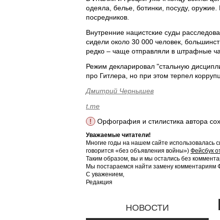
одеяла, белье, ботинки, посуду, оружие
посредников.
Внутренние нацистские суды расследова
сидели около 30 000 человек, большинст
редко – чаще отправляли в штрафные ча
Режим декларировал "стальную дисципли
про Гитлера, но при этом терпел корруп
Дмитрий Чернышев
t.me
!
Орфография и стилистика автора со
Уважаемые читатели!
Многие годы на нашем сайте использовалась с
говорится «без объявления войны»)
Фейсбук о
Таким образом, вы и мы остались без коммента
Мы постараемся найти замену комментариям Фе
С уважением,
Редакция
НОВОСТИ