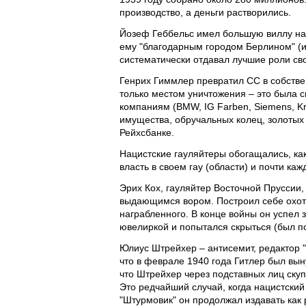
производство, а деньги растворились.
Йозеф Геббельс имел большую виллу на
ему "благодарным городом Берлином" (и
систематически отдавал лучшие роли св
Генрих Гиммлер превратил СС в собств
только местом уничтожения – это была 
компаниям (BMW, IG Farben, Siemens, K
имущества, обручальных колец, золотых 
Рейхсбанке.
Нацистские гауляйтеры обогащались, ка
власть в своем гау (области) и почти ка
Эрих Кох, гауляйтер Восточной Пруссии
выдающимся вором. Построил себе охотн
награбленного. В конце войны он успел
ювелиркой и попытался скрыться (был по
Юлиус Штрейхер – антисемит, редактор "
что в феврале 1940 года Гитлер был вы
что Штрейхер через подставных лиц ску
Это редчайший случай, когда нацистский
"Штурмовик" он продолжал издавать как