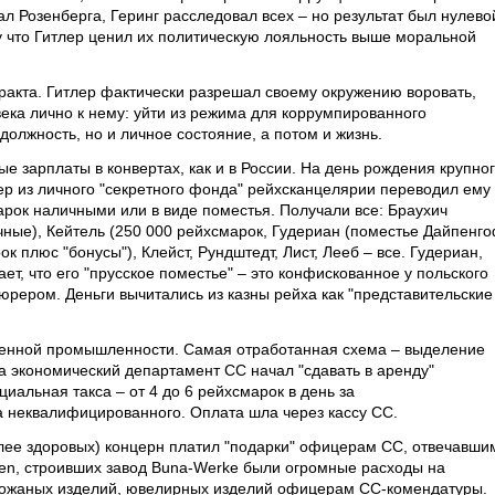
 Розенберга, Геринг расследовал всех – но результат был нулево
у что Гитлер ценил их политическую лояльность выше моральной
ракта. Гитлер фактически разрешал своему окружению воровать,
ека лично к нему: уйти из режима для коррумпированного
должность, но и личное состояние, а потом и жизнь.
е зарплаты в конвертах, как и в России. На день рождения крупно
ер из личного "секретного фонда" рейхсканцелярии переводил ему
арок наличными или в виде поместья. Получали все: Браухич
ые), Кейтель (250 000 рейхсмарок, Гудериан (поместье Дайпенг
 плюс "бонусы"), Клейст, Рундштедт, Лист, Лееб – все. Гудериан,
ет, что его "прусское поместье" – это конфискованное у польского
рером. Деньги вычитались из казны рейха как "представительские
военной промышленности. Самая отработанная схема – выделение
а экономический департамент СС начал "сдавать в аренду"
альная такса – от 4 до 6 рейхсмарок в день за
за неквалифицированного. Оплата шла через кассу СС.
лее здоровых) концерн платил "подарки" офицерам СС, отвечавши
ben, строивших завод Buna-Werke были огромные расходы на
, кожаных изделий, ювелирных изделий офицерам СС-комендатуры.