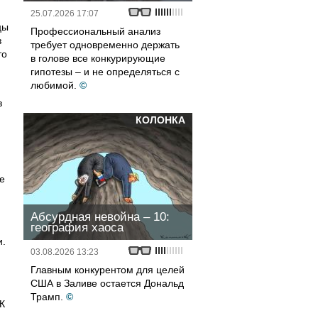
25.07.2026 17:07
цы
Профессиональный анализ
з
требует одновременно держать
то
в голове все конкурирующие
гипотезы – и не определяться с
любимой.
©
в
КОЛОНКА
e
Абсурдная невойна – 10:
география хаоса
и.
03.08.2026 13:23
Главным конкурентом для целей
США в Заливе остается Дональд
Трамп.
©
К