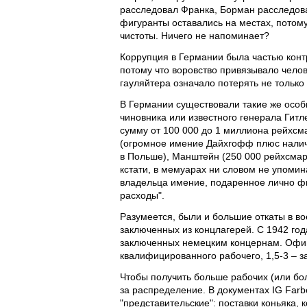
расследовал Франка, Борман расследовал
фигуранты оставались на местах, потом
чистоты. Ничего не напоминает?
Коррупция в Германии была частью конт
потому что воровство привязывало челов
гауляйтера означало потерять не только 
В Германии существовали такие же особы
чиновника или известного генерала Гитл
сумму от 100 000 до 1 миллиона рейхсм
(огромное имение Дайхгофф плюс наличн
в Польше), Манштейн (250 000 рейхсмарок
кстати, в мемуарах ни словом не упомина
владельца имение, подаренное лично фю
расходы".
Разумеется, были и большие откаты в 
заключенных из концлагерей. С 1942 год
заключенных немецким концернам. Офици
квалифицированного рабочего, 1,5-3 – 
Чтобы получить больше рабочих (или бо
за распределение. В документах IG Far
"представительские": поставки коньяка