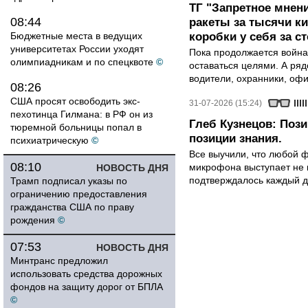
ТГ "Запретное мнени
08:44
ракеты за тысячи ки
Бюджетные места в ведущих
коробки у себя за с
университетах России уходят
Пока продолжается война
олимпиадникам и по спецквоте
©
оставаться целями. А ряд
водители, охранники, оф
08:26
США просят освободить экс-
31-07-2026 (15:24)
пехотинца Гилмана: в РФ он из
Глеб Кузнецов: Поз
тюремной больницы попал в
позиции знания.
психиатрическую
©
Все выучили, что любой ф
08:10
микрофона выступает не к
НОВОСТЬ ДНЯ
подтверждалось каждый д
Трамп подписал указы по
ограничению предоставления
гражданства США по праву
рождения
©
07:53
НОВОСТЬ ДНЯ
Минтранс предложил
использовать средства дорожных
фондов на защиту дорог от БПЛА
©