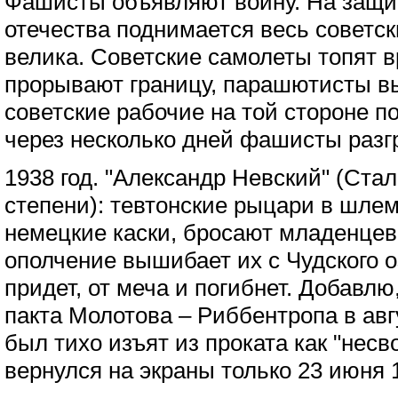
Фашисты объявляют войну. На защи
отечества поднимается весь советск
велика. Советские самолеты топят в
прорывают границу, парашютисты в
советские рабочие на той стороне п
через несколько дней фашисты раз
1938 год. "Александр Невский" (Ста
степени): тевтонские рыцари в шлем
немецкие каски, бросают младенцев 
ополчение вышибает их с Чудского о
придет, от меча и погибнет. Добавлю
пакта Молотова – Риббентропа в авг
был тихо изъят из проката как "нес
вернулся на экраны только 23 июня 