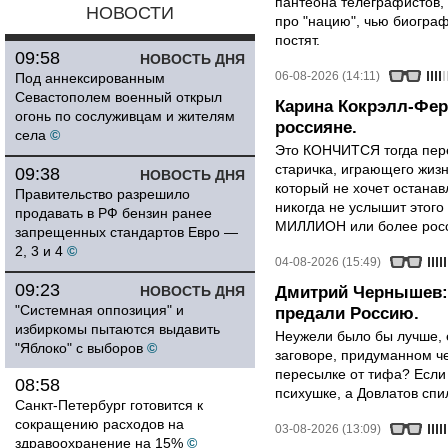
пантеона телеграфистов,
НОВОСТИ
про "нацию", чью биограф
постят.
09:58
НОВОСТЬ ДНЯ
06-08-2026 (14:11)
Под аннексированным
Севастополем военный открыл
Карина Кокрэлл-Фер
огонь по сослуживцам и жителям
россияне.
села
©
Это КОНЧИТСЯ тогда пере
старичка, играющего жизн
09:38
НОВОСТЬ ДНЯ
который не хочет останавл
Правительство разрешило
никогда не услышит этого
продавать в РФ бензин ранее
МИЛЛИОН или более росси
запрещенных стандартов Евро —
2, 3 и 4
©
04-08-2026 (15:49)
09:23
НОВОСТЬ ДНЯ
Дмитрий Чернышев: 
"Системная оппозиция" и
предали Россию.
избиркомы пытаются выдавить
Неужели было бы лучше, 
"Яблоко" с выборов
©
заговоре, придуманном че
пересылке от тифа? Если
08:58
психушке, а Довлатов спи
Санкт-Петербург готовится к
сокращению расходов на
03-08-2026 (13:09)
здравоохранение на 15%
©