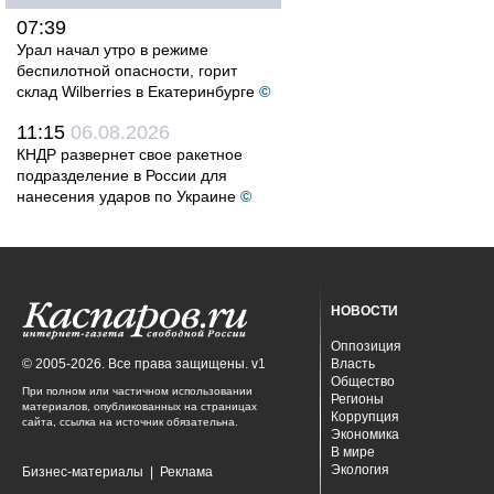
07:39
Урал начал утро в режиме
беспилотной опасности, горит
склад Wilberries в Екатеринбурге
©
11:15
06.08.2026
КНДР развернет свое ракетное
подразделение в России для
нанесения ударов по Украине
©
НОВОСТИ
Оппозиция
© 2005-2026. Все права защищены. v1
Власть
Общество
При полном или частичном использовании
Регионы
материалов, опубликованных на страницах
Коррупция
сайта, ссылка на источник обязательна.
Экономика
В мире
Экология
Бизнес-материалы
|
Реклама