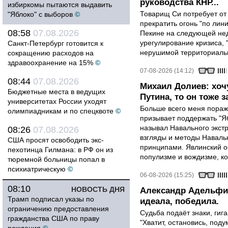
руководства КНР...
избиркомы пытаются выдавить
Товарищ Си потребует от
"Яблоко" с выборов
©
прекратить огонь "по лини
08:58
07.08.2026
Пекине на следующей нед
урегулирование кризиса, 
Санкт-Петербург готовится к
нерушимой территориальн
сокращению расходов на
здравоохранение на 15%
©
07-08-2026 (14:12)
08:44
07.08.2026
Михаил Долиев: хочу
Бюджетные места в ведущих
Путина, то он тоже з
университетах России уходят
Больше всего меня поража
олимпиадникам и по спецквоте
©
призывает поддержать "Яб
называл Навального экст
08:26
07.08.2026
взгляды и методы Наваль
США просят освободить экс-
принципами. Явлинский о
пехотинца Гилмана: в РФ он из
популизме и вождизме, ко
тюремной больницы попал в
психиатрическую
©
06-08-2026 (15:25)
08:10
НОВОСТЬ ДНЯ
Александр Адельфин
Трамп подписал указы по
идеала, победила.
ограничению предоставления
Судьба подаёт знаки, гига
гражданства США по праву
"Хватит, остановись, поду