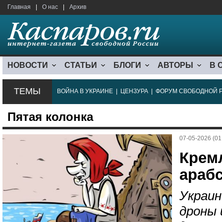
Главная
|
О нас
|
Архив
НОВОСТИ
СТАТЬИ
БЛОГИ
АВТОРЫ
В 
ТЕМЫ
ВОЙНА В УКРАИНЕ
|
ЦЕНЗУРА
|
ФОРУМ СВОБОДНОЙ 
Пятая колонка
07-05-2026 (01
Крем
араб
Украин
дроны 