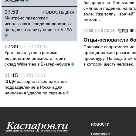
рождения
©
беспрерывно. Уже миллио
смягчали падение, начато
07:53
НОВОСТЬ ДНЯ
воле. Уже толпы "врачей
Минтранс предложил
помощь.
использовать средства дорожных
фондов на защиту дорог от БПЛА
06-08-2026 (15:18)
©
Отцы-основатели бо
07:39
07.08.2026
Правовое сопротивление 
Урал начал утро в режиме
принципиально разные ве
беспилотной опасности, горит
процедуру. Но ведь этой 
склад Wilberries в Екатеринбурге
©
в которой шесть человек.
11:15
06.08.2026
КНДР развернет свое ракетное
подразделение в России для
нанесения ударов по Украине
©
НОВОСТИ
Оппозиция