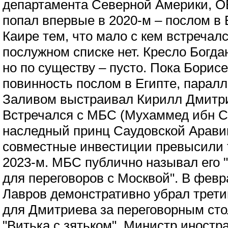
департамента Северной Америки, ОБ
попал впервые в 2020-м – послом в 
Каире тем, что мало с кем встречалс
послужном списке нет. Кресло Богд
но по существу – пусто. Пока Борис
повинность послом в Египте, парал
Заливом выстраивал Кирилл Дмитри
Встречался с МБС (Мухаммед ибн С
наследный принц Саудовской Аравии
совместные инвестиции превысили 
2023-м. МБС публично называл его
для переговоров с Москвой". В февр
Лавров демонстративно убрал трети
для Дмитриева за переговорным сто
"Витька с зятьком". Министр иностр