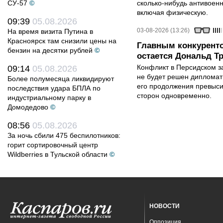
СУ-57
©
сколько-нибудь антивоен
включая физическую.
09:39
05.08.2026
03-08-2026 (13:26)
На время визита Путина в
Красноярск там снизили цены на
Главным конкурент
бензин на десятки рублей
©
остается Дональд Т
Конфликт в Персидском з
09:14
05.08.2026
не будет решен дипломати
Более полумесяца ликвидируют
его продолжения превыси
последствия удара БПЛА по
сторон одновременно.
индустриальному парку в
Домодедово
©
08:56
05.08.2026
За ночь сбили 475 беспилотников:
горит сортировочный центр
Wildberries в Тульской области
©
НОВОСТИ
Оппозиция