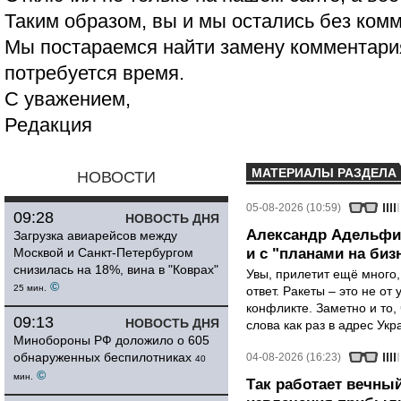
Таким образом, вы и мы остались без ком
Мы постараемся найти замену комментария
потребуется время.
С уважением,
Редакция
МАТЕРИАЛЫ РАЗДЕЛА
НОВОСТИ
05-08-2026 (10:59)
09:28
НОВОСТЬ ДНЯ
Александр Адельфин
Загрузка авиарейсов между
Москвой и Санкт-Петербургом
и с "планами на биз
снизилась на 18%, вина в "Коврах"
Увы, прилетит ещё много,
©
25 мин.
ответ. Ракеты – это не от
конфликте. Заметно и то
09:13
НОВОСТЬ ДНЯ
слова как раз в адрес Укра
Минобороны РФ доложило о 605
обнаруженных беспилотниках
04-08-2026 (16:23)
40
©
мин.
Так работает вечный