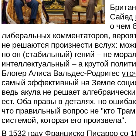
Британ
Сайед
о чем 
либеральных комментаторов, вероят
не решаются произнести вслух: мож
но он (стабильный) гений – не мора
интеллектуальный – а крутой полити
Блогер Алиса Вальдес-Родригес
уто
самый эффективный на Земле социо
ведь акула не решает алгебраически
ест. Оба правы в деталях, но ошибаю
что правильный вопрос не "кто Трамп
системой, которая его произвела".
В 1532 году Франциско Писарро со 