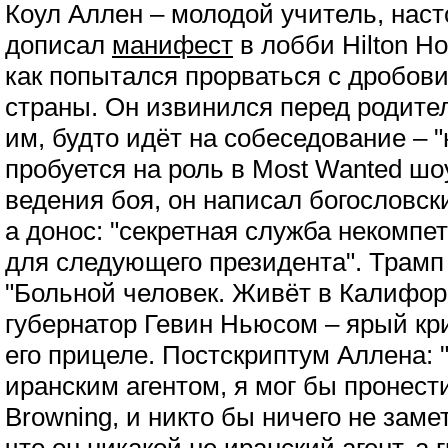
Коул Аллен – молодой учитель, нас
дописал
манифест
в лобби Hilton Ho
как попытался прорваться с дробови
страны. Он извинился перед родител
им, будто идёт на собеседование – "
пробуется на роль в Most Wanted шо
ведения боя, он написал богословски
а донос: "секретная служба некомпет
для следующего президента". Трамп
"Больной человек. Живёт в Калифор
губернатор Гевин Ньюсом – ярый кр
его прицеле. Постскриптум Аллена: 
иранским агентом, я мог бы пронес
Browning, и никто бы ничего не заме