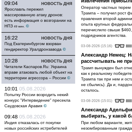
извлечения прибыли
09:04
НОВОСТЬ ДНЯ
Оператор частных тюрем 
Ярославль пережил
Трампа – получил рост ф
массированную атаку дронов:
правления второй админи
есть информация о возгорании на
опыта крупных федеральны
НПЗ
©
49 мин.
перечислило свыше $460,
подрядчиков агентства.
16:22
НОВОСТЬ ДНЯ
Под Екатеринбургом взорван
03-08-2026 (15:16)
гендиректор Уралдронзавода
©
Александр Немец: Н
10:28
рассчитывать не пр
НОВОСТЬ ДНЯ
Читатели Каспаров.Ru: Украина
Трамп вынужден был отнес
вправе атаковать любой объект на
как к реальному победите
территории агрессора – России
©
Трампа так при нем и ост
не сбылись). Да и, пардо
10:01
05.08.2026
осталось.
Попытку России возродить некий
конкурс "Интервидение" пресекла
03-08-2026 (15:01)
Саудовская Аравия
©
Александр Адельфи
выбирать, у какой б
09:48
05.08.2026
Индия отказалась от покупки
При любом варианте, жит
новых российских истребителей
незомбированным граждан