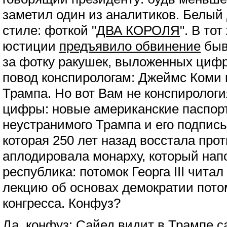
заметил один из аналитиков. Белый
стиле: фоткой "
ДВА КОРОЛЯ
". В то
юстиции
предъявило обвинение
быв
за фотку ракушек, выложенных цифр
повод конспирологам: Джеймс Коми 
Трампа. Но вот Вам не конспирологи
цифры: новые американские паспорт
неустранимого Трампа и его подпись
которая 250 лет назад восстала прот
аплодировала монарху, который напо
республика: потомок Георга III чита
лекцию об основах демократии пото
конгресса. Конфуз?
Да, конфуз: Сайед видит в Трампе
с