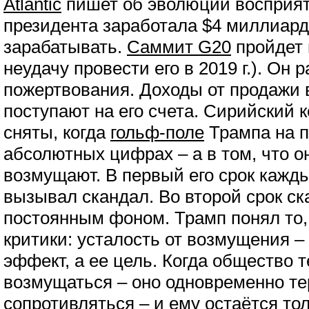
Atlantic
пишет об эволюции восприят
президента заработала $4 миллиард
зарабатывать.
Саммит G20
пройдет в
неудачу провести его в 2019 г.). Он
пожертвования. Доходы от продажи 
поступают на его счета. Сирийский к
сняты, когда
гольф-поле
Трампа на п
абсолютных цифрах – а в том, что о
возмущают. В первый его срок кажд
вызывал скандал. Во второй срок с
постоянным фоном. Трамп понял то, 
критики: усталость от возмущения –
эффект, а ее цель. Когда общество 
возмущаться – оно одновременно те
сопротивляться – и ему остаётся то