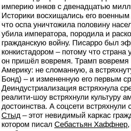
империю инков с двенадцатью милл
Историки восхищались его военным 
что оспа уничтожила половину насел
убила императора, породила и раско
гражданскую войну. Писарро был э
конкистадором – потому что страна 
он пришёл вовремя. Трамп вовремя
Америку: не сломанную, а встряхну
Бонд) – и измененную его первым ср
Деиндустриализация встряхнула сред
реалити-шоу встряхнули культуру а
достоинства. А соцсети встряхнули 
Стыд
– этот невидимый каркас граж
котором писал
Себастьян Хаффнер