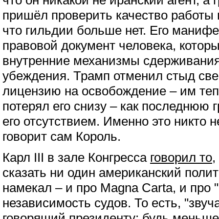
что он никакой не иранский агент, а
пришёл проверить качество работы 
что гильдии больше нет. Его манифе
правовой документ человека, котор
внутренние механизмы сдерживания 
убеждения. Трамп отменил стыд све
лицензию на освобождение – им теп
потерял его снизу – как последнюю 
его отсутствием. Именно это никто н
говорит сам Король.
Карл III в зале Конгресса
говорил то
,
сказать ни один американский полит
намекал – и про Magna Carta, и про 
независимость судов. То есть, "звуча
говорящий президенту: будь меньше 