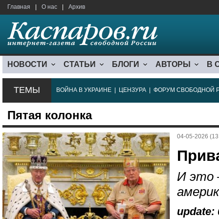
Главная
|
О нас
|
Архив
НОВОСТИ
СТАТЬИ
БЛОГИ
АВТОРЫ
В 
ТЕМЫ
ВОЙНА В УКРАИНЕ
|
ЦЕНЗУРА
|
ФОРУМ СВОБОДНОЙ 
Пятая колонка
04-05-2026 (13
Прив
И это 
америк
update: 