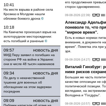
его продолжения превыси
10:41
сторон одновременно.
На месте взрыва в районе села
Крозмаз в Молдове нашли
09-08-2026 (22:39)
обломки боевого дрона
©
Александр Адельфин
10:18
поневоле то, что п
На Камчатке произошел взрыв на
"мирное время".
золоторудном месторождении:
Есть в новых нормах пит
есть погибший и раненые
©
внимание, в документе на
время". Пометка эта при 
09:57
НОВОСТЬ ДНЯ
зря.
МИД Перу заявил о погибших на
стороне РФ на войне в Украине:
09-08-2026 (14:27)
они в числе 48 тысяч наемников
Виталий Гинзбург: 
ниже рисков сохране
09:34
НОВОСТЬ ДНЯ
Большая же часть политич
По делу о некачественной
качестве оппозиции не сф
тушенке для военных об
политической позиции. Т
обогащении на этом задержан
взглядами, на экстремизм
посредник
Володина и "Госдуры".
09:09
НОВОСТЬ ДНЯ
08-08-2026 (10:57)
Паблики написали об атаке на