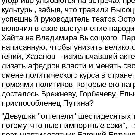
угодливо улыбаются на встречах пр
культуры, забыв, что травили Высоц
успешный руководитель театра Эст
включил в свое выступление парод
Хайта на Владимира Высоцкого. Па
написанную, чтобы унизить великого
гений, Хазанов – измельчавший акт
лизать афедрон власти и менять св
смене политического курса в стране
помоями политиков, которые его наг
досталось Брежневу, Горбачеву, Ель
приспособленец Путина?
"Девушки "оттепели" шестидесятых 
потому, что пьют импортные соки", -
поэт-шестидесятник Евгений Евтуше