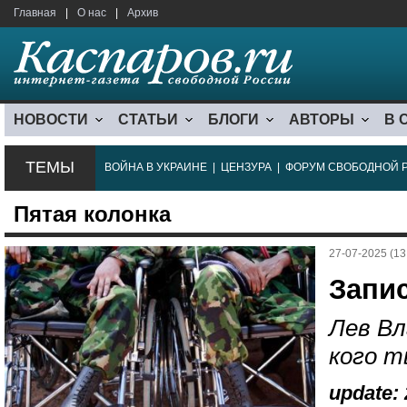
Главная
|
О нас
|
Архив
НОВОСТИ
СТАТЬИ
БЛОГИ
АВТОРЫ
В 
ТЕМЫ
ВОЙНА В УКРАИНЕ
|
ЦЕНЗУРА
|
ФОРУМ СВОБОДНОЙ 
Пятая колонка
27-07-2025 (13
Запи
Лев Вл
кого т
update: 