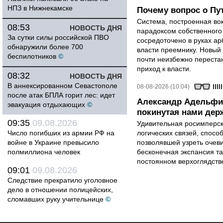
НПЗ в Нижнекамске
Почему вопрос о Пут
Система, построенная вок
08:53
НОВОСТЬ ДНЯ
парадоксом собственного
За сутки силы российской ПВО
сосредоточено в руках ар
обнаружили более 700
власти преемнику. Новый 
беспилотников
©
почти неизбежно перестан
приход к власти.
08:32
НОВОСТЬ ДНЯ
В аннексированном Севастополе
08-08-2026 (10:04)
после атак БПЛА горит лес: идет
Александр Адельфи
эвакуация отдыхающих
©
покинутая нами держ
09:35
09.08.2026
Удивительная росимперск
Число погибших из армии РФ на
логических связей, спосо
войне в Украине превысило
позволявшей узреть очев
полмиллиона человек
бесконечная экспансия т
постоянном верхоглядств
09:01
09.08.2026
Следствие прекратило уголовное
дело в отношении полицейских,
сломавших руку учительнице
©