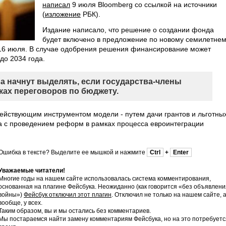
написал
9 июля Bloomberg со ссылкой на источники
(
изложение
РБК).
Издание написало, что решение о создании фонда
будет включено в предложение по новому семилетне
 16 июля. В случае одобрения решения финансирование может
до 2034 года.
а начнут выделять, если государства-члены
ках переговоров по бюджету.
действующим инструментом модели - путем дачи грантов и льготны
ана с проведением реформ в рамках процесса евроинтеграции
Ошибка в тексте? Выделите ее мышкой и нажмите
Ctrl
+
Enter
Уважаемые читатели!
Многие годы на нашем сайте использовалась система комментирования,
основанная на плагине Фейсбука. Неожиданно (как говорится «без объявлени
войны»)
Фейсбук отключил этот плагин
. Отключил не только на нашем сайте, 
вообще, у всех.
Таким образом, вы и мы остались без комментариев.
Мы постараемся найти замену комментариям Фейсбука, но на это потребуетс