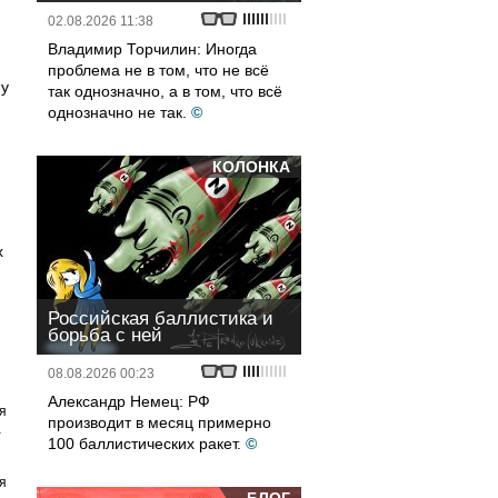
02.08.2026 11:38
Владимир Торчилин: Иногда
проблема не в том, что не всё
му
так однозначно, а в том, что всё
однозначно не так.
©
КОЛОНКА
х
Российская баллистика и
борьба с ней
08.08.2026 00:23
Александр Немец: РФ
я
производит в месяц примерно
а
100 баллистических ракет.
©
я