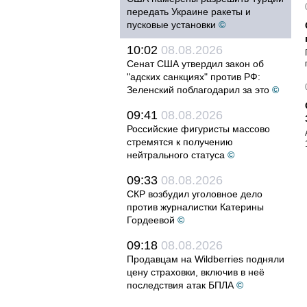
передать Украине ракеты и
пусковые установки
©
10:02
08.08.2026
Сенат США утвердил закон об
"адских санкциях" против РФ:
Зеленский поблагодарил за это
©
09:41
08.08.2026
Российские фигуристы массово
стремятся к получению
нейтрального статуса
©
09:33
08.08.2026
СКР возбудил уголовное дело
против журналистки Катерины
Гордеевой
©
09:18
08.08.2026
Продавцам на Wildberries подняли
цену страховки, включив в неё
последствия атак БПЛА
©