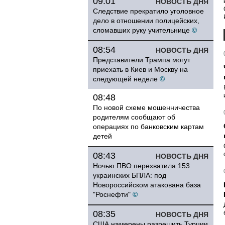
09:01
НОВОСТЬ ДНЯ
Следствие прекратило уголовное
дело в отношении полицейских,
сломавших руку учительнице
©
08:54
НОВОСТЬ ДНЯ
Представители Трампа могут
приехать в Киев и Москву на
следующей неделе
©
08:48
По новой схеме мошенничества
родителям сообщают об
операциях по банковским картам
детей
08:43
НОВОСТЬ ДНЯ
Ночью ПВО перехватила 153
украинских БПЛА: под
Новороссийском атакована база
"Роснефти"
©
08:35
НОВОСТЬ ДНЯ
США намерены разрешить Турции