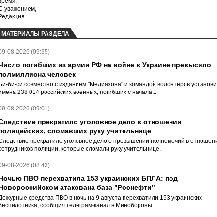
время.
С уважением,
Редакция
МАТЕРИАЛЫ РАЗДЕЛА
09-08-2026 (09:35)
Число погибших из армии РФ на войне в Украине превысило
полмиллиона человек
Би-би-си совместно с изданием "Медиазона" и командой волонтёров установ
имена 238 014 российских военных, погибших с начала...
09-08-2026 (09:01)
Следствие прекратило уголовное дело в отношении
полицейских, сломавших руку учительнице
Следствие прекратило уголовное дело о превышении полномочий в отношен
сотрудников полиции, которые сломали руку учительнице.
09-08-2026 (08:43)
Ночью ПВО перехватила 153 украинских БПЛА: под
Новороссийском атакована база "Роснефти"
Дежурные средства ПВО в ночь на 9 августа перехватили 153 украинских
беспилотника, сообщил телеграм-канал в Минобороны.