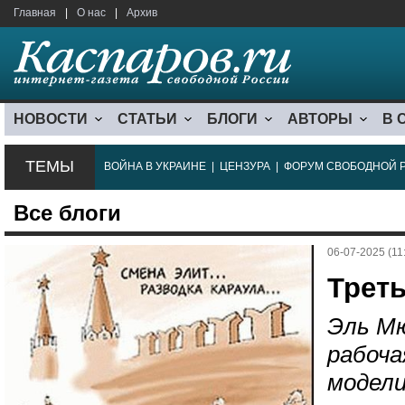
Главная
|
О нас
|
Архив
НОВОСТИ
СТАТЬИ
БЛОГИ
АВТОРЫ
В 
ТЕМЫ
ВОЙНА В УКРАИНЕ
|
ЦЕНЗУРА
|
ФОРУМ СВОБОДНОЙ 
Все блоги
06-07-2025 (11
Треть
Эль Мю
рабоча
модели