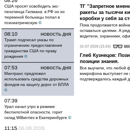
08:26
ТГ "Запретное мнени
США просят освободить экс-
пехотинца Гилмана: в РФ он из
ракеты за тысячи ки
тюремной больницы попал в
коробки у себя за с
психиатрическую
©
Пока продолжается война
оставаться целями. А ряд
08:10
НОВОСТЬ ДНЯ
водители, охранники, оф
Трамп подписал указы по
ограничению предоставления
31-07-2026 (15:24)
гражданства США по праву
Глеб Кузнецов: Поз
рождения
©
позиции знания.
07:53
НОВОСТЬ ДНЯ
Все выучили, что любой ф
Минтранс предложил
микрофона выступает не к
использовать средства дорожных
подтверждалось каждый д
фондов на защиту дорог от БПЛА
©
07:39
Урал начал утро в режиме
беспилотной опасности, горит
склад Wilberries в Екатеринбурге
©
11:15
06.08.2026