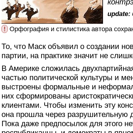
контр
update: 
!
Орфография и стилистика автора сохра
То, что Маск объявил о создании но
партии, на практике значит не слишк
В Америке сложилась двухпартийная
частью политической культуры и мен
выстроены формальные и неформаль
них сформированы аристократическ
клиентами. Чтобы изменить эту кон
она прошла через разрушительную д
Пока даже предпосылок для этого нет
республиканцы, и демократы в явно