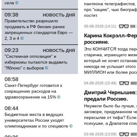
села
©
пантеона телеграфистов,
про "нацию", чью биограф
09:38
НОВОСТЬ ДНЯ
постят.
Правительство разрешило
продавать в РФ бензин ранее
06-08-2026 (14:11)
запрещенных стандартов Евро —
Карина Кокрэлл-Фер
2, 3 и 4
©
россияне.
Это КОНЧИТСЯ тогда пере
09:23
НОВОСТЬ ДНЯ
старичка, играющего жизн
"Системная оппозиция" и
который не хочет останавл
избиркомы пытаются выдавить
никогда не услышит этого
"Яблоко" с выборов
©
МИЛЛИОН или более росси
08:58
04-08-2026 (15:49)
Санкт-Петербург готовится к
сокращению расходов на
Дмитрий Чернышев: 
здравоохранение на 15%
©
предали Россию.
Неужели было бы лучше, 
08:44
заговоре, придуманном че
Бюджетные места в ведущих
пересылке от тифа? Если
университетах России уходят
психушке, а Довлатов спи
олимпиадникам и по спецквоте
©
03-08-2026 (13:09)