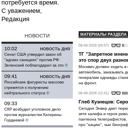
потребуется время.
С уважением,
Редакция
МАТЕРИАЛЫ РАЗДЕЛА
НОВОСТИ
08-08-2026 (09:57)
10:02
НОВОСТЬ ДНЯ
ТГ "Запретное мнени
Сенат США утвердил закон об
"адских санкциях" против РФ:
это спор двух разно
Зеленский поблагодарил за это
©
Москвич должен ходить в 
автомобиль, заказывать д
09:41
НОВОСТЬ ДНЯ
генералам однажды стане
Российские фигуристы массово
на фронт.
стремятся к получению
нейтрального статуса
©
06-08-2026 (15:41)
Глеб Кузнецов: Серо
09:33
Сегодня Энвер дает тюрк
СКР возбудил уголовное дело
зятя халифа и героя рево
против журналистки Катерины
пантеона телеграфистов,
Гордеевой
©
про "нацию", чью биограф