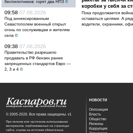
беспилотников: горят два НПЗ
©
коробки у себя за с
09:58
07.08.2026
Пока продолжается война
Под аннексированным
оставаться целями. А ряд
Севастополем военный открыл
водители, охранники, оф
огонь по сослуживцам и жителям
села
©
09:38
07.08.2026
Правительство разрешило
продавать в РФ бензин ранее
запрещенных стандартов Евро —
2, 3 и 4
©
НОВОСТИ
Оппозиция
© 2005-2026. Все права защищены. v1
Власть
Общество
При полном или частичном использовании
Регионы
материалов, опубликованных на страницах
Коррупция
сайта, ссылка на источник обязательна.