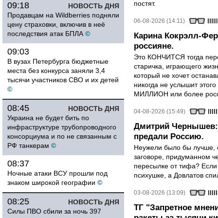
постят.
09:18
НОВОСТЬ ДНЯ
Продавцам на Wildberries подняли
06-08-2026 (14:11)
цену страховки, включив в неё
последствия атак БПЛА
©
Карина Кокрэлл-Фер
россияне.
09:03
Это КОНЧИТСЯ тогда пере
В вузах Петербурга бюджетные
старичка, играющего жизн
места без конкурса заняли 3,4
который не хочет останавл
тысячи участников СВО и их детей
никогда не услышит этого
©
МИЛЛИОН или более росси
08:45
НОВОСТЬ ДНЯ
04-08-2026 (15:49)
Украина не будет бить по
Дмитрий Чернышев: 
инфраструктуре трубопроводного
предали Россию.
консорциума и по не связанным с
РФ танкерам
©
Неужели было бы лучше, 
заговоре, придуманном че
08:37
пересылке от тифа? Если
Ночные атаки ВСУ прошли под
психушке, а Довлатов спи
знаком широкой географии
©
03-08-2026 (13:09)
08:25
НОВОСТЬ ДНЯ
ТГ "Запретное мнени
Силы ПВО сбили за ночь 397
ракеты за тысячи ки