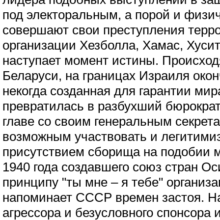
под электоральным, а порой и физи
совершают свои преступления терр
организации Хезболла, Хамас, Хуситы 
наступает момент истины. Происход
Беларуси, на границах Израиля окон
некогда созданная для гарантии мир
превратилась в разбухший бюрократ
главе со своим генеральным секре
возможным участвовать и легитими
присутствием сборища на подобии м
1940 года создавшего союз стран О
принципу "ты мне – я тебе" организ
напоминает СССР времен застоя. На
агрессора и безусловного спонсора 