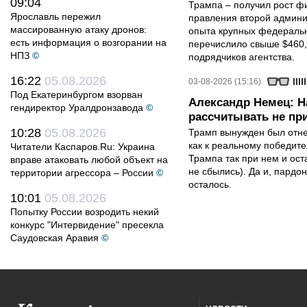
09:04
Трампа – получил рост ф
Ярославль пережил
правления второй админи
массированную атаку дронов:
опыта крупных федеральны
есть информация о возгорании на
перечислило свыше $460,
НПЗ
©
подрядчиков агентства.
16:22
05.08.2026
03-08-2026 (15:16)
Под Екатеринбургом взорван
Александр Немец: Н
гендиректор Уралдронзавода
©
рассчитывать не пр
10:28
05.08.2026
Трамп вынужден был отнес
как к реальному победите
Читатели Каспаров.Ru: Украина
Трампа так при нем и ост
вправе атаковать любой объект на
не сбылись). Да и, пардо
территории агрессора – России
©
осталось.
10:01
05.08.2026
Попытку России возродить некий
конкурс "Интервидение" пресекла
Саудовская Аравия
©