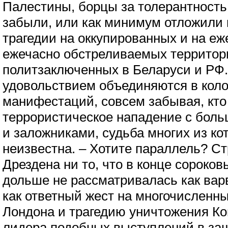
Палестины, борцы за толерантность
забыли, или как минимум отложили 
трагедии на оккупированных и на еж
ежечасно обстреливаемых территор
политзаключенных в Беларуси и РФ. 
удовольствием объединяются в кол
манифестаций, совсем забывая, кт
террористическое нападение с бол
и заложниками, судьба многих из ко
неизвестна. – Хотите параллель? 
Дрездена ни то, что в конце сороков
дольше не рассматривалась как варв
как ответный жест на многочисленн
Лондона и трагедию уничтожения Ков
лидера подобных выступлений в защ