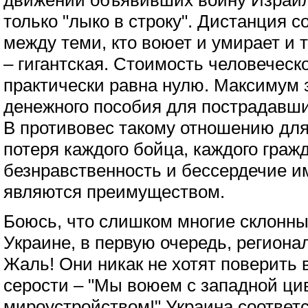
движений объявивших войну Израи
только "лыко в строку". Дистанция 
между теми, кто воюет и умирает и т
– гигантская. Стоимость человеческ
практически равна нулю. Максимум 
денежного пособия для пострадавши
В противовес такому отношению дл
потеря каждого бойца, каждого гражд
безнравственность и бессердечие и
являются преимуществом.
Боюсь, что слишком многие склонны
Украине, в первую очередь, регион
Жаль! Они никак не хотят поверить
серости – "Мы воюем с западной ци
мироустройством!" Украина соответ