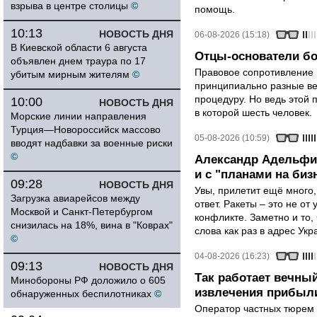
взрыва в центре столицы
©
помощь.
10:13
НОВОСТЬ ДНЯ
06-08-2026 (15:18)
В Киевской области 6 августа
Отцы-основатели бо
объявлен днем траура по 17
Правовое сопротивление 
убитым мирным жителям
©
принципиально разные ве
процедуру. Но ведь этой 
10:00
НОВОСТЬ ДНЯ
в которой шесть человек.
Морские линии направления
Турция—Новороссийск массово
05-08-2026 (10:59)
вводят надбавки за военные риски
©
Александр Адельфин
и с "планами на биз
09:28
НОВОСТЬ ДНЯ
Увы, прилетит ещё много,
Загрузка авиарейсов между
ответ. Ракеты – это не от
Москвой и Санкт-Петербургом
конфликте. Заметно и то
снизилась на 18%, вина в "Коврах"
слова как раз в адрес Укра
©
04-08-2026 (16:23)
09:13
НОВОСТЬ ДНЯ
Так работает вечный
Минобороны РФ доложило о 605
извлечения прибыли
обнаруженных беспилотниках
©
Оператор частных тюрем 