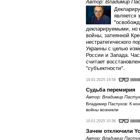
Автор:
Владимир Па
Декларир
является 
"освобожд
декларируемыми, но 
войны, затеянной Кр
нестратегического по
Украины с целью изм
России и Запада. Ча
считает восстановле
"субъектности".
10.01.2025 19:58
Судьба перемирия
Автор:
Владимир Пастух
Владимир Пастухов: К ко
войны возникли
10.01.2025 10:36
Зачем отключили Y
Автор:
Владимир Пастух