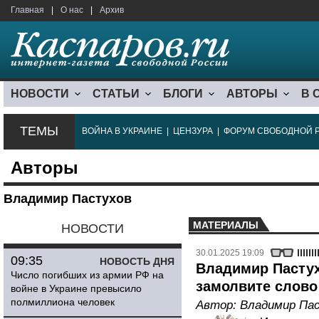
Главная
|
О нас
|
Архив
НОВОСТИ
СТАТЬИ
БЛОГИ
АВТОРЫ
В 
ТЕМЫ
ВОЙНА В УКРАИНЕ
|
ЦЕНЗУРА
|
ФОРУМ СВОБОДНОЙ 
Авторы
Владимир Пастухов
МАТЕРИАЛЫ
НОВОСТИ
30.01.2025 19:09
09:35
НОВОСТЬ ДНЯ
Владимир Пастух
Число погибших из армии РФ на
замолвите слово
войне в Украине превысило
полмиллиона человек
Автор:
Владимир Па