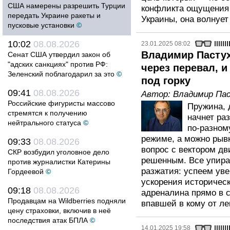
США намерены разрешить Турции
конфликта ощущения 
передать Украине ракеты и
Украины, она волнует
пусковые установки
©
10:02
08.08.2026
23.01.2025 08:02
Владимир Пасту
Сенат США утвердил закон об
"адских санкциях" против РФ:
через перевал, 
Зеленский поблагодарил за это
©
под горку
09:41
08.08.2026
Автор:
Владимир Па
Российские фигуристы массово
Пружина, 
стремятся к получению
начнет ра
нейтрального статуса
©
по-разном
режиме, а можно рывк
09:33
08.08.2026
вопрос с вектором д
СКР возбудил уголовное дело
решенным. Все упира
против журналистки Катерины
разжатия: успеем ув
Гордеевой
©
ускорения историческ
09:18
08.08.2026
адреналина прямо в 
Продавцам на Wildberries подняли
впавшей в кому от ле
цену страховки, включив в неё
последствия атак БПЛА
©
14.01.2025 19:58