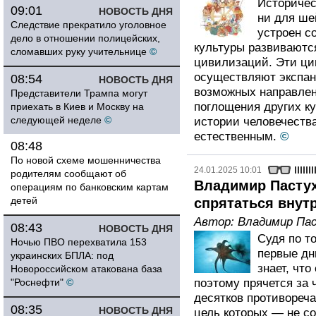
Историчес
09:01
НОВОСТЬ ДНЯ
ни для ше
Следствие прекратило уголовное
устроен с
дело в отношении полицейских,
культуры развиваютс
сломавших руку учительнице
©
цивилизаций. Эти ци
осуществляют экспан
08:54
НОВОСТЬ ДНЯ
возможных направлени
Представители Трампа могут
поглощения других ку
приехать в Киев и Москву на
следующей неделе
©
истории человечеств
естественным.
©
08:48
По новой схеме мошенничества
24.01.2025 10:01
родителям сообщают об
Владимир Пастух
операциям по банковским картам
детей
спрятаться внут
Автор:
Владимир Па
08:43
НОВОСТЬ ДНЯ
Судя по то
Ночью ПВО перехватила 153
первые дни
украинских БПЛА: под
знает, что
Новороссийском атакована база
"Роснефти"
©
поэтому прячется за
десятков противореча
08:35
НОВОСТЬ ДНЯ
цель которых — не со