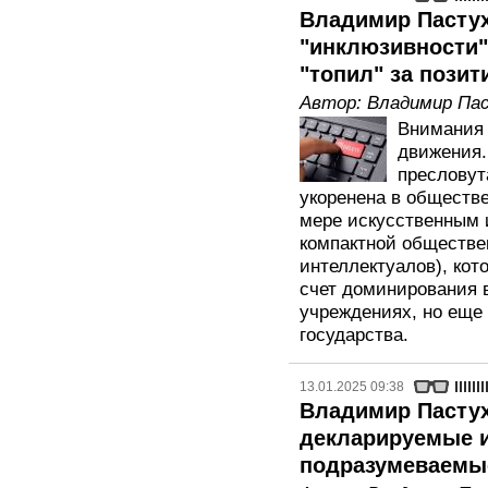
Владимир Пастух
"инклюзивности"
"топил" за пози
Автор:
Владимир Па
Внимания 
движения.
пресловут
укоренена в обществе
мере искусственным 
компактной обществе
интеллектуалов), кот
счет доминирования 
учреждениях, но еще
государства.
13.01.2025 09:38
Владимир Пастух
декларируемые и
подразумеваемы