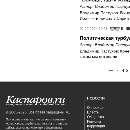
Автор:
Владимир Пастух
Владимир Пастухов: Выну
Иран — и начать в Сирии
01.12.2024 19:51
Политическая турбу
Автор:
Владимир Пастух
Владимир Пастухов: Коне
каком мы его знали
««
«
4
5
НОВОСТИ
Оппозиция
© 2005-2026. Все права защищены. v1
Власть
Общество
При полном или частичном использовании
Регионы
материалов, опубликованных на страницах
Коррупция
сайта, ссылка на источник обязательна.