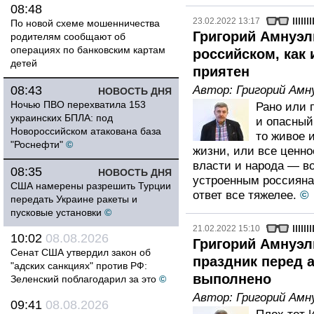
08:48
23.02.2022 13:17
По новой схеме мошенничества
Григорий Амнуэль
родителям сообщают об
операциях по банковским картам
российском, как 
детей
приятен
08:43
Автор:
Григорий Амн
НОВОСТЬ ДНЯ
Ночью ПВО перехватила 153
Рано или п
украинских БПЛА: под
и опасный
Новороссийском атакована база
то живое 
"Роснефти"
©
жизни, или все ценн
власти и народа — во
08:35
НОВОСТЬ ДНЯ
устроенным россиян
США намерены разрешить Турции
ответ все тяжелее.
©
передать Украине ракеты и
пусковые установки
©
21.02.2022 15:10
10:02
08.08.2026
Григорий Амнуэл
Сенат США утвердил закон об
праздник перед 
"адских санкциях" против РФ:
выполнено
Зеленский поблагодарил за это
©
Автор:
Григорий Амн
09:41
08.08.2026