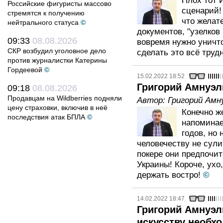
Плох тот 
Российские фигуристы массово
сценарий!
стремятся к получению
что желат
нейтрального статуса
©
документов, "узелков
09:33
08.08.2026
вовремя нужно уничт
СКР возбудил уголовное дело
сделать это всё труд
против журналистки Катерины
Гордеевой
©
15.02.2022 18:52
Григорий Амнуэл
09:18
08.08.2026
Продавцам на Wildberries подняли
Автор:
Григорий Амн
цену страховки, включив в неё
Конечно ж
последствия атак БПЛА
©
напоминае
годов, но 
человечеству не сули
покере они предпочит
Украины! Короче, ухо,
держать востро!
©
14.02.2022 18:47
Григорий Амнуэл
искусству необх