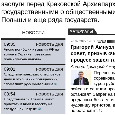
заслуги перед Краковской Архиепар
государственными о общественными
Польши и еще ряда государств.
МАТЕРИАЛЫ
НОВОСТИ
26.02.2022 14:39
09:35
НОВОСТЬ ДНЯ
Григорий Амнуэль
Число погибших из армии РФ на
совет, призыв оч
войне в Украине превысило
полмиллиона человек
процесс зашел та
Автор:
Григорий Амн
09:01
НОВОСТЬ ДНЯ
Перенос в
Следствие прекратило уголовное
соревнова
дело в отношении полицейских,
курса руб
сломавших руку учительнице
©
рейсов и санкции пр
08:54
остановят. Запрет на
НОВОСТЬ ДНЯ
Представители Трампа могут
преданных без лести
приехать в Киев и Москву на
чудовищу артистов, 
следующей неделе
©
не остановит.
©