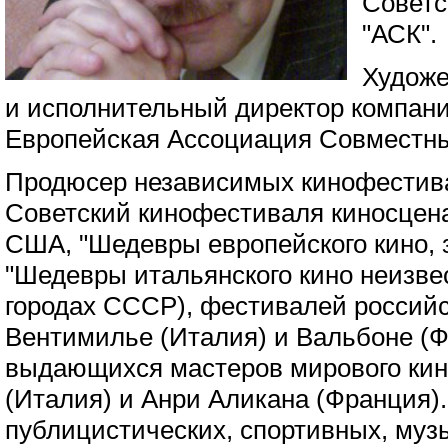
Советс
"АСК".
Художе
и исполнительный директор компани
Европейская Ассоциация Совместны
Продюсер независимых кинофестива
Советский кинофестиваля киносцен
США, "Шедевры европейского кино,
"Шедевры итальянского кино неизве
городах СССР), фестивалей российск
Вентимилье (Италия) и Вальбоне (Ф
выдающихся мастеров мирового ки
(Италия) и Анри Аликана (Франция).
публицистических, спортивных, му