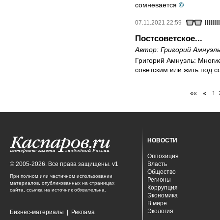
сомневается
©
07.11.2021 22:59
Постсоветское...
Автор:
Григорий Амнуэл
Григорий Амнуэль: Многие
советским или жить под с
««
«
1
НОВОСТИ
Оппозиция
© 2005-2026. Все права защищены. v1
Власть
Общество
При полном или частичном использовании
Регионы
материалов, опубликованных на страницах
Коррупция
сайта, ссылка на источник обязательна.
Экономика
В мире
Экология
Бизнес-материалы
|
Реклама