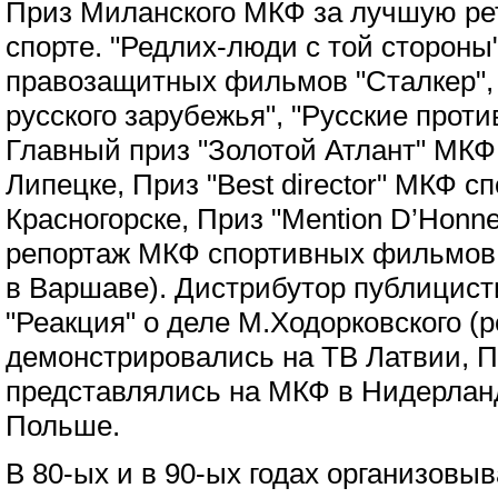
Приз Миланского МКФ за лучшую ре
спорте. "Редлих-люди с той сторон
правозащитных фильмов "Сталкер"
русского зарубежья", "Русские против
Главный приз "Золотой Атлант" МК
Липецке, Приз "Best director" МКФ 
Красногорске, Приз "Mention D’Honn
репортаж МКФ спортивных фильмов
в Варшаве). Дистрибутор публицис
"Реакция" о деле М.Ходорковского (
демонстрировались на ТВ Латвии, 
представлялись на МКФ в Нидерланд
Польше.
В 80-ых и в 90-ых годах организовыв