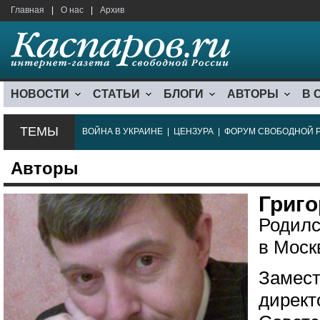
Главная
|
О нас
|
Архив
НОВОСТИ
СТАТЬИ
БЛОГИ
АВТОРЫ
В 
ТЕМЫ
ВОЙНА В УКРАИНЕ
|
ЦЕНЗУРА
|
ФОРУМ СВОБОДНОЙ 
Авторы
Григ
Родилс
в Моск
Замест
директ