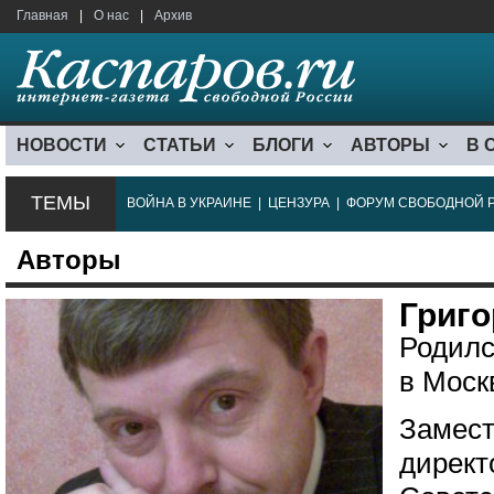
Главная
|
О нас
|
Архив
НОВОСТИ
СТАТЬИ
БЛОГИ
АВТОРЫ
В 
ТЕМЫ
ВОЙНА В УКРАИНЕ
|
ЦЕНЗУРА
|
ФОРУМ СВОБОДНОЙ 
Авторы
Григ
Родилс
в Моск
Замест
директ