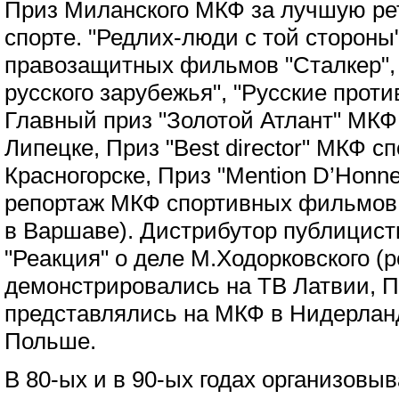
Приз Миланского МКФ за лучшую ре
спорте. "Редлих-люди с той сторон
правозащитных фильмов "Сталкер"
русского зарубежья", "Русские против
Главный приз "Золотой Атлант" МК
Липецке, Приз "Best director" МКФ 
Красногорске, Приз "Mention D’Honn
репортаж МКФ спортивных фильмов
в Варшаве). Дистрибутор публицис
"Реакция" о деле М.Ходорковского (
демонстрировались на ТВ Латвии, 
представлялись на МКФ в Нидерланд
Польше.
В 80-ых и в 90-ых годах организовыв