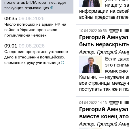
после атак БПЛА горит лес: идет
нищету, з
эвакуация отдыхающих
©
информации на своей
войны представителе
09:35
09.08.2026
Число погибших из армии РФ на
войне в Украине превысило
10.04.2022 00:56
полмиллиона человек
Григорий Амнуэл
быть нераскрыт
09:01
09.08.2026
Следствие прекратило уголовное
Автор:
Григорий Амн
дело в отношении полицейских,
Если даже
сломавших руку учительнице
©
это поним
комиссию 
Катыни, — неужели в
все страницы междун
поступать так же и п
04.04.2022 14:13
Григорий Амнуэл
вместе конец эт
Автор:
Григорий Амн