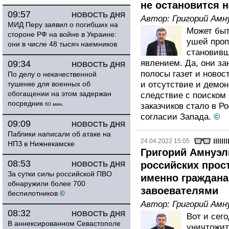
не остановится н
09:57
НОВОСТЬ ДНЯ
Автор:
Григорий Амн
МИД Перу заявил о погибших на
Может быт
стороне РФ на войне в Украине:
ушей проп
они в числе 48 тысяч наемников
становивш
явлением. Да, они з
09:34
НОВОСТЬ ДНЯ
полосы газет и новос
По делу о некачественной
тушенке для военных об
и отсутствие и демо
обогащении на этом задержан
следствие с поиском 
посредник
60 мин.
заказчиков стало в Р
согласии Запада.
©
09:09
НОВОСТЬ ДНЯ
Паблики написали об атаке на
24.04.2022 15:05
НПЗ в Нижнекамске
Григорий Амнуэл
08:53
российских прос
НОВОСТЬ ДНЯ
За сутки силы российской ПВО
именно граждана
обнаружили более 700
завоевателями
беспилотников
©
Автор:
Григорий Амн
08:32
НОВОСТЬ ДНЯ
Вот и сег
В аннексированном Севастополе
уничтожит