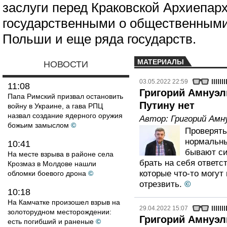
заслуги перед Краковской Архиепар
государственными о общественными
Польши и еще ряда государств.
МАТЕРИАЛЫ
НОВОСТИ
03.05.2022 22:59
11:08
Григорий Амнуэл
Папа Римский призвал остановить
Путину нет
войну в Украине, а гава РПЦ
назвал создание ядерного оружия
Автор:
Григорий Амн
божьим замыслом
©
Проверять
нормальны
10:41
бывают си
На месте взрыва в районе села
брать на себя ответс
Крозмаз в Молдове нашли
которые что-то могут
обломки боевого дрона
©
отрезвить.
©
10:18
На Камчатке произошел взрыв на
29.04.2022 15:07
золоторудном месторождении:
Григорий Амнуэл
есть погибший и раненые
©