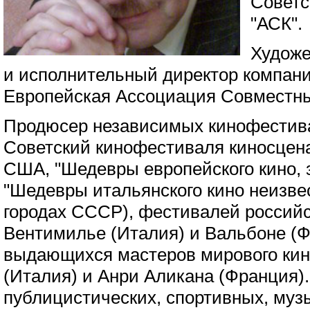
Советс
"АСК".
Художе
и исполнительный директор компани
Европейская Ассоциация Совместны
Продюсер независимых кинофестива
Советский кинофестиваля киносцен
США, "Шедевры европейского кино,
"Шедевры итальянского кино неизве
городах СССР), фестивалей российск
Вентимилье (Италия) и Вальбоне (Ф
выдающихся мастеров мирового ки
(Италия) и Анри Аликана (Франция).
публицистических, спортивных, му